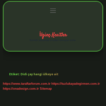
menüyü
Anasayfa
Gizlilik Politikası
Yasal Uyarı
aç
Hakkımızda
İlginç Kesitler
Günlük yaşamda sıradan olmayan anlar.
Etiket:
Didi çay hangi ülkeye ait
https://www.taraftarforum.com.tr
https://tuzlukayadegirmen.com.tr
https://onadesign.com.tr
Sitemap