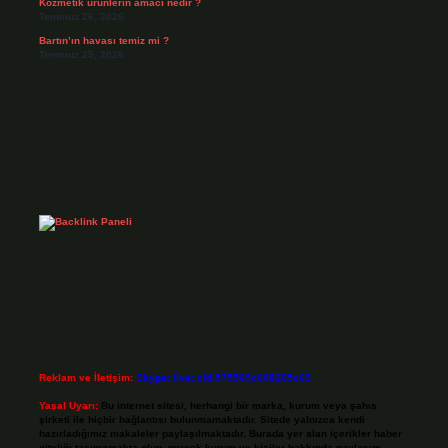
Kozmetik ürünlerin amacı nedir ?
Temmuz 26, 2026
Bartın’ın havası temiz mi ?
Temmuz 25, 2026
Reklam ve İletişim:
Skype: live:.cid.575569c608265c69
Yasal Uyarı:
Bu internet sitesi, herhangi bir marka, kurum veya şahıs
şirketi ile hiçbir bağlantısı bulunmamaktadır. Sitede yalnızca kendi
hazırladığımız makaleler paylaşılmaktadır. Burada yer alan içerikler haber
niteliği taşımamakta olup, gerçek kurum ve kişiler hakkında paylaşım