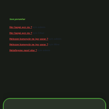
Son yorumlar
Her hangi ayrı mı ?
için
admin
Her hangi ayrı mı ?
için
Cihat
Helezon konveyör ne işe yarar ?
için
admin
Helezon konveyör ne işe yarar ?
için
Mine
Helalleşme nasıl olur ?
için
admin
iriş adresi
https://tulipbett.net/