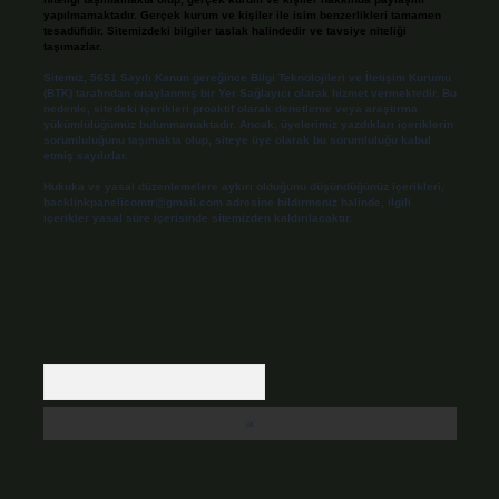
yapılmamaktadır. Gerçek kurum ve kişiler ile isim benzerlikleri tamamen
tesadüfidir. Sitemizdeki bilgiler taslak halindedir ve tavsiye niteliği
taşımazlar.
Sitemiz, 5651 Sayılı Kanun gereğince Bilgi Teknolojileri ve İletişim Kurumu
(BTK) tarafından onaylanmış bir Yer Sağlayıcı olarak hizmet vermektedir. Bu
nedenle, sitedeki içerikleri proaktif olarak denetleme veya araştırma
yükümlülüğümüz bulunmamaktadır. Ancak, üyelerimiz yazdıkları içeriklerin
sorumluluğunu taşımakta olup, siteye üye olarak bu sorumluluğu kabul
etmiş sayılırlar.
Hukuka ve yasal düzenlemelere aykırı olduğunu düşündüğünüz içerikleri,
backlinkpanelicomtr@gmail.com
adresine bildirmeniz halinde, ilgili
içerikler yasal süre içerisinde sitemizden kaldırılacaktır.
Arama