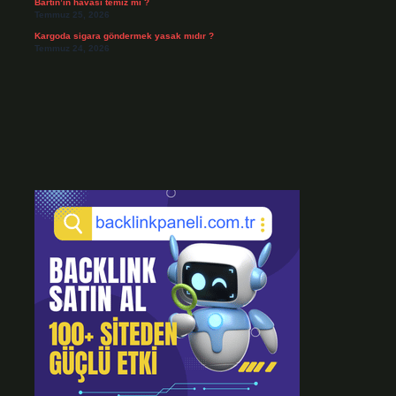
Bartın’ın havası temiz mi ?
Temmuz 25, 2026
Kargoda sigara göndermek yasak mıdır ?
Temmuz 24, 2026