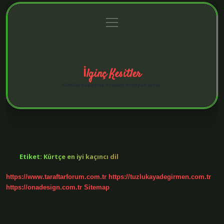
menüyü
Anasayfa
Gizlilik Politikası
Yasal Uyarı
aç
Hakkımızda
İlginç Kesitler
Günlük yaşamda sıradan olmayan anlar.
Etiket:
Kürtçe en iyi kaçıncı dil
https://www.taraftarforum.com.tr
https://tuzlukayadegirmen.com.tr
https://onadesign.com.tr
Sitemap