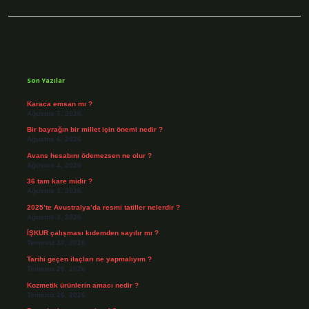
Sidebar
Son Yazılar
Karaca emsan mı ?
Ağustos 7, 2026
Bir bayrağın bir millet için önemi nedir ?
Ağustos 6, 2026
Avans hesabını ödemezsen ne olur ?
Ağustos 4, 2026
36 tam kare midir ?
Ağustos 3, 2026
2025’te Avustralya’da resmi tatiller nelerdir ?
Ağustos 3, 2026
İŞKUR çalışması kıdemden sayılır mı ?
Temmuz 30, 2026
Tarihi geçen ilaçları ne yapmalıyım ?
Temmuz 28, 2026
Kozmetik ürünlerin amacı nedir ?
Temmuz 26, 2026