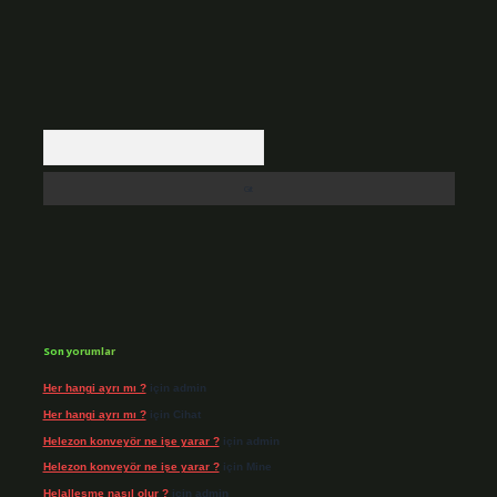
Arama
Son yorumlar
Her hangi ayrı mı ?
için
admin
Her hangi ayrı mı ?
için
Cihat
Helezon konveyör ne işe yarar ?
için
admin
Helezon konveyör ne işe yarar ?
için
Mine
Helalleşme nasıl olur ?
için
admin