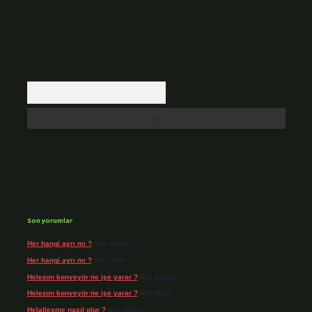
Arama
Son yorumlar
Her hangi ayrı mı ?
için
admin
Her hangi ayrı mı ?
için
Cihat
Helezon konveyör ne işe yarar ?
için
admin
Helezon konveyör ne işe yarar ?
için
Mine
Helalleşme nasıl olur ?
için
admin