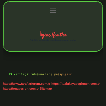
menüyü
Anasayfa
Gizlilik Politikası
Yasal Uyarı
aç
Hakkımızda
İlginç Kesitler
Günlük yaşamda sıradan olmayan anlar.
Etiket:
Saç kuruluğuna hangi yağ iyi gelir
https://www.taraftarforum.com.tr
https://tuzlukayadegirmen.com.tr
https://onadesign.com.tr
Sitemap