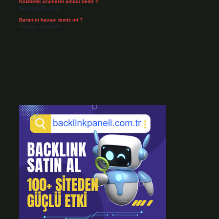
Kozmetik ürünlerin amacı nedir ?
Temmuz 26, 2026
Bartın’ın havası temiz mi ?
Temmuz 25, 2026