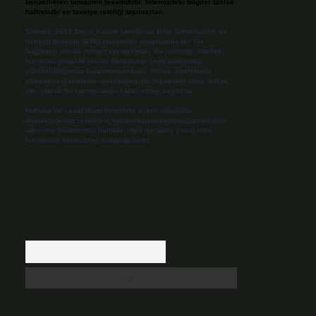
benzerlikleri tamamen tesadüfidir. Sitemizdeki bilgiler taslak
halindedir ve tavsiye niteliği taşımazlar.
Sitemiz, 5651 Sayılı Kanun gereğince Bilgi Teknolojileri ve
İletişim Kurumu (BTK) tarafından onaylanmış bir Yer
Sağlayıcı olarak hizmet vermektedir. Bu nedenle, sitedeki
içerikleri proaktif olarak denetleme veya araştırma
yükümlülüğümüz bulunmamaktadır. Ancak, üyelerimiz
yazdıkları içeriklerin sorumluluğunu taşımakta olup, siteye
üye olarak bu sorumluluğu kabul etmiş sayılırlar.
Hukuka ve yasal düzenlemelere aykırı olduğunu
düşündüğünüz içerikleri,
backlinkpanelicomtr@gmail.com
adresine bildirmeniz halinde, ilgili içerikler yasal süre
içerisinde sitemizden kaldırılacaktır.
Arama