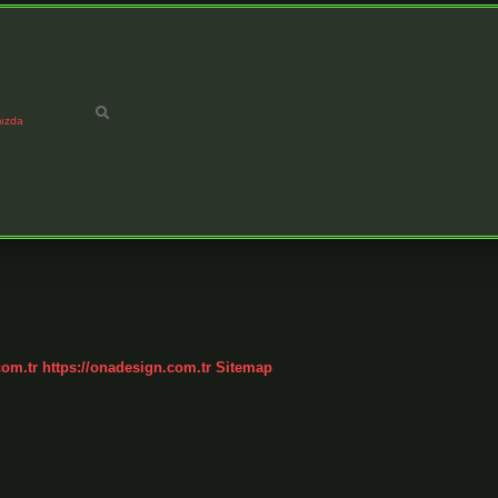
ızda
com.tr
https://onadesign.com.tr
Sitemap