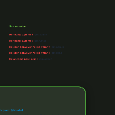
Son yorumlar
Her hangi ayrı mı ?
için
admin
Her hangi ayrı mı ?
için
Cihat
Helezon konveyör ne işe yarar ?
için
admin
Helezon konveyör ne işe yarar ?
için
Mine
Helalleşme nasıl olur ?
için
admin
elegram: @karabul