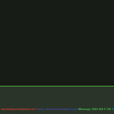
l:
backlinkpaneli@gmail.com
Teams:
forumhizmeti@gmail.com
Whatsapp: 0262 606 0 726
T