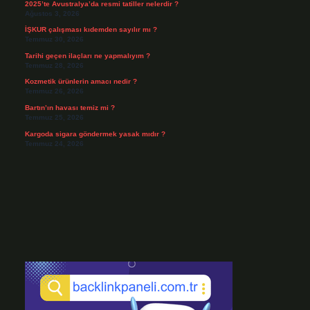
2025’te Avustralya’da resmi tatiller nelerdir ?
Ağustos 3, 2026
İŞKUR çalışması kıdemden sayılır mı ?
Temmuz 30, 2026
Tarihi geçen ilaçları ne yapmalıyım ?
Temmuz 28, 2026
Kozmetik ürünlerin amacı nedir ?
Temmuz 26, 2026
Bartın’ın havası temiz mi ?
Temmuz 25, 2026
Kargoda sigara göndermek yasak mıdır ?
Temmuz 24, 2026