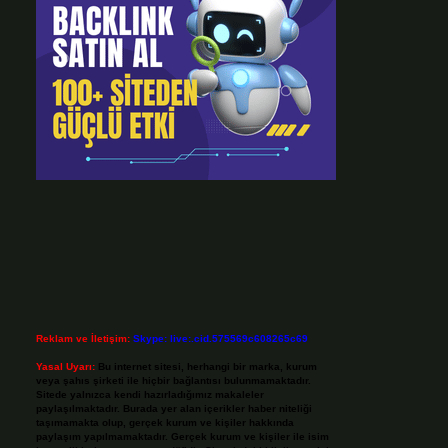
Reklam ve İletişim:
Skype: live:.cid.575569c608265c69
Yasal Uyarı:
Bu internet sitesi, herhangi bir marka, kurum
veya şahıs şirketi ile hiçbir bağlantısı bulunmamaktadır.
Sitede yalnızca kendi hazırladığımız makaleler
paylaşılmaktadır. Burada yer alan içerikler haber niteliği
taşımamakta olup, gerçek kurum ve kişiler hakkında
paylaşım yapılmamaktadır. Gerçek kurum ve kişiler ile isim