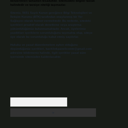
benzerlikleri tamamen tesadüfidir. Sitemizdeki bilgiler taslak
halindedir ve tavsiye niteliği taşımazlar.
Sitemiz, 5651 Sayılı Kanun gereğince Bilgi Teknolojileri ve
İletişim Kurumu (BTK) tarafından onaylanmış bir Yer
Sağlayıcı olarak hizmet vermektedir. Bu nedenle, sitedeki
içerikleri proaktif olarak denetleme veya araştırma
yükümlülüğümüz bulunmamaktadır. Ancak, üyelerimiz
yazdıkları içeriklerin sorumluluğunu taşımakta olup, siteye
üye olarak bu sorumluluğu kabul etmiş sayılırlar.
Hukuka ve yasal düzenlemelere aykırı olduğunu
düşündüğünüz içerikleri,
backlinkpanelicomtr@gmail.com
adresine bildirmeniz halinde, ilgili içerikler yasal süre
içerisinde sitemizden kaldırılacaktır.
Arama