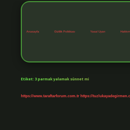
Anasayfa
Gizlilik Politikası
Yasal Uyarı
Hakkım
Etiket:
3 parmak yalamak sünnet mi
https://www.taraftarforum.com.tr
https://tuzlukayadegirmen.