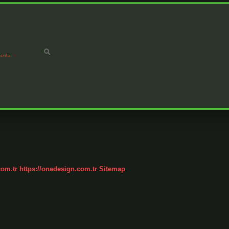
ızda
com.tr
https://onadesign.com.tr
Sitemap