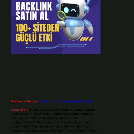
Reklam ve İletişim:
Skype: live:.cid.575569c608265c69
Yasal Uyarı:
Bu internet sitesi, herhangi bir marka, kurum
veya şahıs şirketi ile hiçbir bağlantısı bulunmamaktadır.
Sitede yalnızca kendi hazırladığımız makaleler
paylaşılmaktadır. Burada yer alan içerikler haber niteliği
taşımamakta olup, gerçek kurum ve kişiler hakkında
paylaşım yapılmamaktadır. Gerçek kurum ve kişiler ile isim