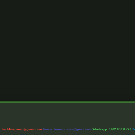
l:
backlinkpaneli@gmail.com
Teams:
forumhizmeti@gmail.com
Whatsapp: 0262 606 0 726
T