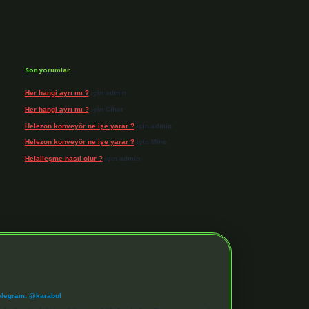
Son yorumlar
Her hangi ayrı mı ?
için
admin
Her hangi ayrı mı ?
için
Cihat
Helezon konveyör ne işe yarar ?
için
admin
Helezon konveyör ne işe yarar ?
için
Mine
Helalleşme nasıl olur ?
için
admin
elegram: @karabul