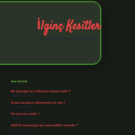
İlginç Kesitler
Günlük yaşamda sıradan olmayan anlar.
Sidebar
elexbet giriş adresi
https://tulip
Son Yazılar
Bir bayrağın bir millet için önemi nedir ?
Ağustos 6, 2026
Avans hesabını ödemezsen ne olur ?
Ağustos 4, 2026
36 tam kare midir ?
Ağustos 3, 2026
2025’te Avustralya’da resmi tatiller nelerdir ?
Ağustos 3, 2026