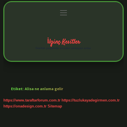
menüyü
Anasayfa
Gizlilik Politikası
Yasal Uyarı
aç
Hakkımızda
İlginç Kesitler
Günlük yaşamda sıradan olmayan anlar.
Etiket:
Alisa ne anlama gelir
https://www.taraftarforum.com.tr
https://tuzlukayadegirmen.com.tr
https://onadesign.com.tr
Sitemap