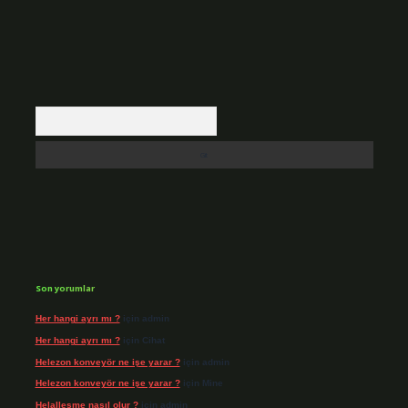
Arama
Son yorumlar
Her hangi ayrı mı ?
için
admin
Her hangi ayrı mı ?
için
Cihat
Helezon konveyör ne işe yarar ?
için
admin
Helezon konveyör ne işe yarar ?
için
Mine
Helalleşme nasıl olur ?
için
admin