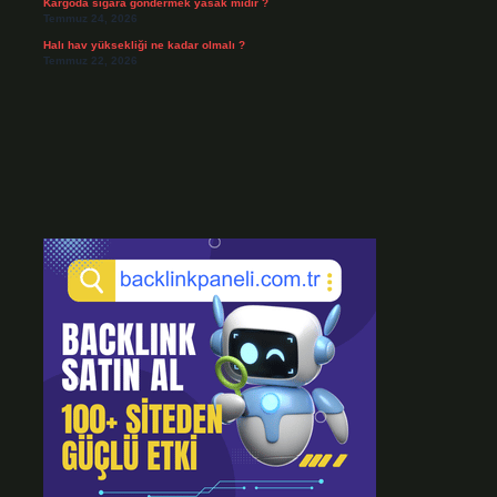
Kargoda sigara göndermek yasak mıdır ?
Temmuz 24, 2026
Halı hav yüksekliği ne kadar olmalı ?
Temmuz 22, 2026