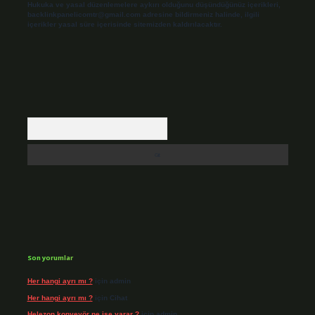
Hukuka ve yasal düzenlemelere aykırı olduğunu düşündüğünüz içerikleri,
backlinkpanelicomtr@gmail.com
adresine bildirmeniz halinde, ilgili
içerikler yasal süre içerisinde sitemizden kaldırılacaktır.
Arama
Son yorumlar
Her hangi ayrı mı ?
için
admin
Her hangi ayrı mı ?
için
Cihat
Helezon konveyör ne işe yarar ?
için
admin