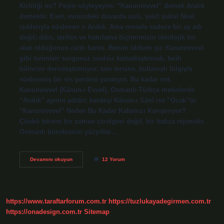
Kirliliği mi? Peşin söyleyeyim: “Kanunievvel” demek Aralık
demektir. Evet, evinizdeki duvarda asılı, şekil şukul Noel
ışıklarıyla süslenen o Aralık. Ama mesele sadece bir ay adı
değil; dilin, tarihin ve hatırlama biçimimizin ideolojik bir
alan olduğunun canlı kanıtı. Benim iddiam şu: Kanunievvel
gibi terimleri sorgusuz sualsiz kutsallaştırmak, tarih
bilincini derinleştirmiyor; tam tersine, kullanışlı bilgiyle
süslenmiş bir sis perdesi yaratıyor. Bu kadar net.
Kanunievvel (Kânun-ı Evvel), Osmanlı-Türkçe metinlerde
“Aralık” ayının adıdır; kardeşi Kânun-ı Sânî ise “Ocak”tır.
“Kanunievvel” Neden Bu Kadar Kafamızı Karıştırıyor?
Çünkü takvim bir zaman çizelgesi değil, bir hafıza rejimidir.
Osmanlı bürokrasisi yüzyıllar…
Kanunievvel
Devamını okuyun
12 Yorum
ne
demek
?
https://www.taraftarforum.com.tr
https://tuzlukayadegirmen.com.tr
https://onadesign.com.tr
Sitemap