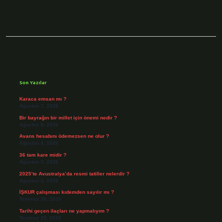
Sidebar
Son Yazılar
Karaca emsan mı ?
Ağustos 7, 2026
Bir bayrağın bir millet için önemi nedir ?
Ağustos 6, 2026
Avans hesabını ödemezsen ne olur ?
Ağustos 4, 2026
36 tam kare midir ?
Ağustos 3, 2026
2025’te Avustralya’da resmi tatiller nelerdir ?
Ağustos 3, 2026
İŞKUR çalışması kıdemden sayılır mı ?
Temmuz 30, 2026
Tarihi geçen ilaçları ne yapmalıyım ?
Temmuz 28, 2026