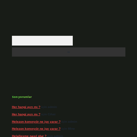
Arama
Son yorumlar
Her hangi ayrı mı ?
için
admin
Her hangi ayrı mı ?
için
Cihat
Helezon konveyör ne işe yarar ?
için
admin
Helezon konveyör ne işe yarar ?
için
Mine
Helalleşme nasıl olur ?
için
admin