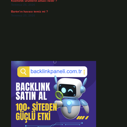
Kozmetik ürünlerin amacı nedir ?
Temmuz 26, 2026
Bartın’ın havası temiz mi ?
Temmuz 25, 2026