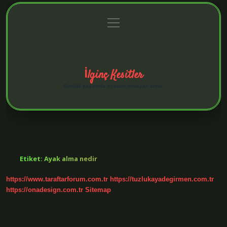
menüyü
Anasayfa
Gizlilik Politikası
Yasal Uyarı
aç
Hakkımızda
İlginç Kesitler
Günlük yaşamda sıradan olmayan anlar.
Etiket:
Ayak alma nedir
https://www.taraftarforum.com.tr
https://tuzlukayadegirmen.com.tr
https://onadesign.com.tr
Sitemap