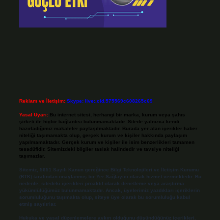
Reklam ve İletişim:
Skype: live:.cid.575569c608265c69
Yasal Uyarı:
Bu internet sitesi, herhangi bir marka, kurum veya şahıs
şirketi ile hiçbir bağlantısı bulunmamaktadır. Sitede yalnızca kendi
hazırladığımız makaleler paylaşılmaktadır. Burada yer alan içerikler haber
niteliği taşımamakta olup, gerçek kurum ve kişiler hakkında paylaşım
yapılmamaktadır. Gerçek kurum ve kişiler ile isim benzerlikleri tamamen
tesadüfidir. Sitemizdeki bilgiler taslak halindedir ve tavsiye niteliği
taşımazlar.
Sitemiz, 5651 Sayılı Kanun gereğince Bilgi Teknolojileri ve İletişim Kurumu
(BTK) tarafından onaylanmış bir Yer Sağlayıcı olarak hizmet vermektedir. Bu
nedenle, sitedeki içerikleri proaktif olarak denetleme veya araştırma
yükümlülüğümüz bulunmamaktadır. Ancak, üyelerimiz yazdıkları içeriklerin
sorumluluğunu taşımakta olup, siteye üye olarak bu sorumluluğu kabul
etmiş sayılırlar.
Hukuka ve yasal düzenlemelere aykırı olduğunu düşündüğünüz içerikleri,