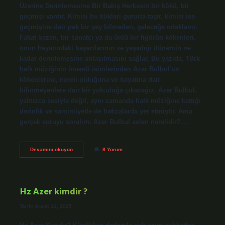
Üzerine Derinlemesine Bir Bakış Herkesin bir kökü, bir
geçmişi vardır. Kimisi bu kökleri gururla taşır, kimisi ise
geçmişine dair pek bir şey bilmeden, geleceğe odaklanır.
Fakat bazen, bir sanatçı ya da ünlü bir figürün kökenleri,
onun hayatındaki başarılarının ve yaşadığı dönemin ne
kadar derinlemesine anlaşılmasını sağlar. Bu yazıda, Türk
halk müziğinin önemli isimlerinden Azer Bulbul’un
kökenlerine, nereli olduğuna ve hayatına dair
bilinmeyenlere dair bir yolculuğa çıkacağız. Azer Bulbul,
yalnızca sesiyle değil, aynı zamanda halk müziğine kattığı
derinlik ve samimiyetle de hafızalarda yer etmiştir. Ama
gerçek soruyu soralım: Azer Bulbul aslen nerelidir?…
Azer
Devamını okuyun
8 Yorum
Bulbul
aslen
nereli
?
Hz Azer kimdir ?
Tarih: Aralık 12, 2025