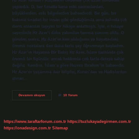
Hz Azer Kimdir? Küçükken dedemle çok uzun sohbetler
yapardık. O, her fırsatta bana eski zamanlardan,
büyüklerden, eski bilgelerden bahsederdi. Bir gün, bir
bakıma sıradan bir insan gibi gördüğümüz ama aslında çok
derin anlamlar taşıyan bir hikaye anlatmıştı. İşte, o hikaye
sayesinde Hz Azer’i daha yakından tanıma şansım oldu. O
günden sonra, Hz Azer’in kim olduğunu ve hayatındaki
önemli noktalara dair daha fazla şey öğrenmeye başladım.
Hz Azer’in Hayatına Bir Bakış Hz Azer, İslam tarihinde çok
önemli bir figürdür, ancak hakkında çok fazla detaya sahip
değiliz. Kendisi, İslam’a göre Hazreti İbrahim’in babasıdır.
Hz Azer’in yaşamına dair bilgiler, Kuran’dan ve Hadislerden
alınan…
Hz
Devamını okuyun
10 Yorum
Azer
kimdir
?
https://www.taraftarforum.com.tr
https://tuzlukayadegirmen.com.tr
https://onadesign.com.tr
Sitemap