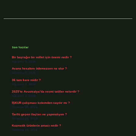
Sidebar
Son Yazılar
Bir bayrağın bir millet için önemi nedir ?
Ağustos 6, 2026
Avans hesabını ödemezsen ne olur ?
Ağustos 4, 2026
36 tam kare midir ?
Ağustos 3, 2026
2025’te Avustralya’da resmi tatiller nelerdir ?
Ağustos 3, 2026
İŞKUR çalışması kıdemden sayılır mı ?
Temmuz 30, 2026
Tarihi geçen ilaçları ne yapmalıyım ?
Temmuz 28, 2026
Kozmetik ürünlerin amacı nedir ?
Temmuz 26, 2026