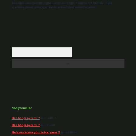
backlinkpanelicomtr@gmail.com
adresine bildirmeniz halinde, ilgili
içerikler yasal süre içerisinde sitemizden kaldırılacaktır.
Arama
Son yorumlar
Her hangi ayrı mı ?
için
admin
Her hangi ayrı mı ?
için
Cihat
Helezon konveyör ne işe yarar ?
için
admin