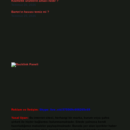
Kozmetik ürünlerin amacı nedir ?
Temmuz 26, 2026
Bartın’ın havası temiz mi ?
Temmuz 25, 2026
Reklam ve İletişim:
Skype: live:.cid.575569c608265c69
Yasal Uyarı:
Bu internet sitesi, herhangi bir marka, kurum veya şahıs
şirketi ile hiçbir bağlantısı bulunmamaktadır. Sitede yalnızca kendi
hazırladığımız makaleler paylaşılmaktadır. Burada yer alan içerikler haber
niteliği taşımamakta olup, gerçek kurum ve kişiler hakkında paylaşım