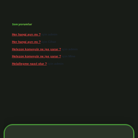
Son yorumlar
Her hangi ayrı mı ?
için
admin
Her hangi ayrı mı ?
için
Cihat
Helezon konveyör ne işe yarar ?
için
admin
Helezon konveyör ne işe yarar ?
için
Mine
Helalleşme nasıl olur ?
için
admin
riş adresi
https://tulipbett.net/