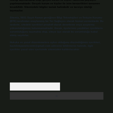
yapılmamaktadır. Gerçek kurum ve kişiler ile isim benzerlikleri tamamen
tesadüfidir. Sitemizdeki bilgiler taslak halindedir ve tavsiye niteliği
taşımazlar.
Sitemiz, 5651 Sayılı Kanun gereğince Bilgi Teknolojileri ve İletişim Kurumu
(BTK) tarafından onaylanmış bir Yer Sağlayıcı olarak hizmet vermektedir. Bu
nedenle, sitedeki içerikleri proaktif olarak denetleme veya araştırma
yükümlülüğümüz bulunmamaktadır. Ancak, üyelerimiz yazdıkları içeriklerin
sorumluluğunu taşımakta olup, siteye üye olarak bu sorumluluğu kabul
etmiş sayılırlar.
Hukuka ve yasal düzenlemelere aykırı olduğunu düşündüğünüz içerikleri,
backlinkpanelicomtr@gmail.com
adresine bildirmeniz halinde, ilgili
içerikler yasal süre içerisinde sitemizden kaldırılacaktır.
Arama