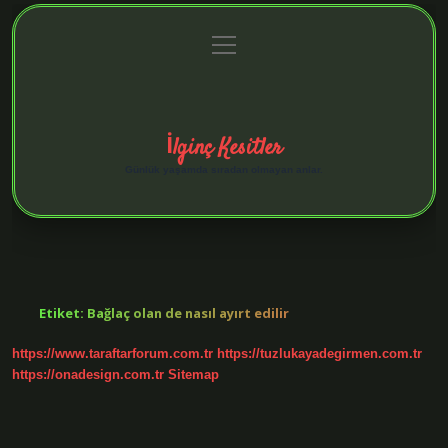
menüyü
Anasayfa
Gizlilik Politikası
Yasal Uyarı
aç
Hakkımızda
İlginç Kesitler
Günlük yaşamda sıradan olmayan anlar.
Etiket:
Bağlaç olan de nasıl ayırt edilir
https://www.taraftarforum.com.tr
https://tuzlukayadegirmen.com.tr
https://onadesign.com.tr
Sitemap