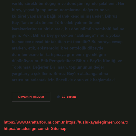
varlık, sürekli bir değişim ve dönüşüm içinde şekillenir. Her
birey, yaşadığı toplumun normlarına, değerlerine ve
kültürel yapılarına bağlı olarak kendini inşa eder. Bihruz
Bey, Tanzimat dönemi Türk edebiyatının önemli
karakterlerinden biri olarak, bu dönüşümün sembolü haline
gelir. Peki, Bihruz Bey gerçekten “alafranga” mıdır, yoksa
bu sadece dışsal bir taklitten mi ibarettir? Bu soruya cevap
ararken, etik, epistemolojik ve ontolojik düzeyde
derinlemesine bir tartışmaya girmemiz gerektiğini
düşünüyorum. Etik Perspektiften: Bihruz Bey’in Kimliği ve
Toplumsal Değerler Bir insan, toplumunun değer
yargılarıyla şekillenir. Bihruz Bey’in alafranga olma
arzusunu anlamak için öncelikle onun etik bağlamdaki…
Bihruz
Devamını okuyun
12 Yorum
Bey
alafranga
mı
?
https://www.taraftarforum.com.tr
https://tuzlukayadegirmen.com.tr
https://onadesign.com.tr
Sitemap