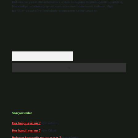
Hukuka ve yasal düzenlemelere aykırı olduğunu düşündüğünüz içerikleri,
backlinkpanelicomtr@gmail.com
adresine bildirmeniz halinde, ilgili
içerikler yasal süre içerisinde sitemizden kaldırılacaktır.
Arama
Son yorumlar
Her hangi ayrı mı ?
için
admin
Her hangi ayrı mı ?
için
Cihat
Helezon konveyör ne işe yarar ?
için
admin