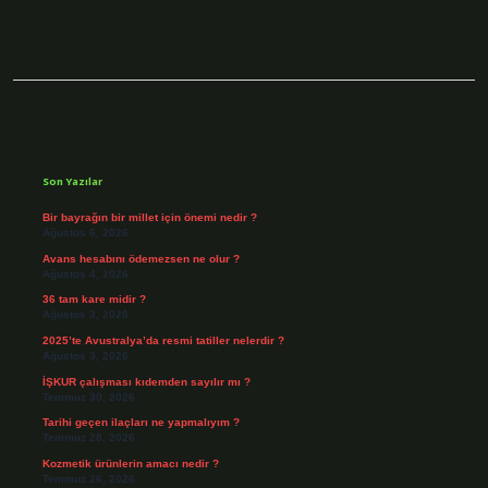
Sidebar
Son Yazılar
Bir bayrağın bir millet için önemi nedir ?
Ağustos 6, 2026
Avans hesabını ödemezsen ne olur ?
Ağustos 4, 2026
36 tam kare midir ?
Ağustos 3, 2026
2025’te Avustralya’da resmi tatiller nelerdir ?
Ağustos 3, 2026
İŞKUR çalışması kıdemden sayılır mı ?
Temmuz 30, 2026
Tarihi geçen ilaçları ne yapmalıyım ?
Temmuz 28, 2026
Kozmetik ürünlerin amacı nedir ?
Temmuz 26, 2026