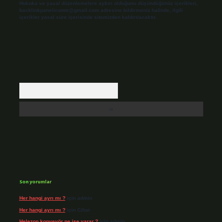
Hukuka ve yasal düzenlemelere aykırı olduğunu düşündüğünüz içerikleri,
backlinkpanelicomtr@gmail.com
adresine bildirmeniz halinde, ilgili
içerikler yasal süre içerisinde sitemizden kaldırılacaktır.
Arama
Son yorumlar
Her hangi ayrı mı ?
için
admin
Her hangi ayrı mı ?
için
Cihat
Helezon konveyör ne işe yarar ?
için
admin