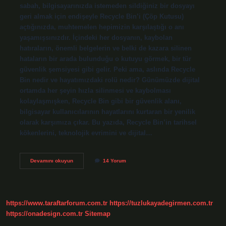
sabah, bilgisayarınızda istemeden sildiğiniz bir dosyayı
geri almak için endişeyle Recycle Bin’i (Çöp Kutusu)
açtığınızda, muhtemelen hepimizin karşılaştığı o anı
yaşamışsınızdır. İçindeki her dosyanın, kaybolan
hatıraların, önemli belgelerin ve belki de kazara silinen
hataların bir arada bulunduğu o kutuyu görmek, bir tür
güvenlik şemsiyesi gibi gelir. Peki ama, aslında Recycle
Bin nedir ve hayatımızdaki rolü nedir? Günümüzde dijital
ortamda her şeyin hızla silinmesi ve kaybolması
kolaylaşmışken, Recycle Bin gibi bir güvenlik alanı,
bilgisayar kullanıcılarının hayatlarını kurtaran bir yenilik
olarak karşımıza çıkar. Bu yazıda, Recycle Bin’in tarihsel
kökenlerini, teknolojik evrimini ve dijital…
Recycle
Devamını okuyun
14 Yorum
bin
nedir
?
https://www.taraftarforum.com.tr
https://tuzlukayadegirmen.com.tr
https://onadesign.com.tr
Sitemap