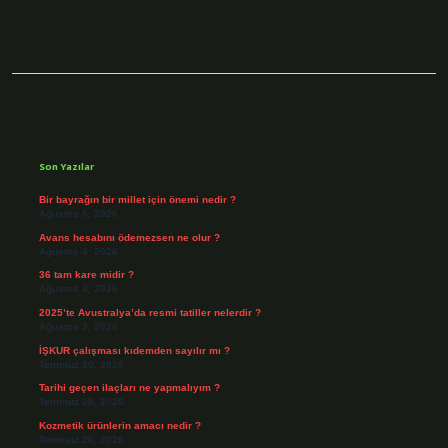
Sidebar
Son Yazılar
Bir bayrağın bir millet için önemi nedir ?
Ağustos 6, 2026
Avans hesabını ödemezsen ne olur ?
Ağustos 4, 2026
36 tam kare midir ?
Ağustos 3, 2026
2025’te Avustralya’da resmi tatiller nelerdir ?
Ağustos 3, 2026
İŞKUR çalışması kıdemden sayılır mı ?
Temmuz 30, 2026
Tarihi geçen ilaçları ne yapmalıyım ?
Temmuz 28, 2026
Kozmetik ürünlerin amacı nedir ?
Temmuz 26, 2026