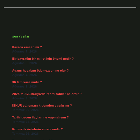
Sidebar
Son Yazılar
Karaca emsan mı ?
Ağustos 7, 2026
Bir bayrağın bir millet için önemi nedir ?
Ağustos 6, 2026
Avans hesabını ödemezsen ne olur ?
Ağustos 4, 2026
36 tam kare midir ?
Ağustos 3, 2026
2025’te Avustralya’da resmi tatiller nelerdir ?
Ağustos 3, 2026
İŞKUR çalışması kıdemden sayılır mı ?
Temmuz 30, 2026
Tarihi geçen ilaçları ne yapmalıyım ?
Temmuz 28, 2026
Kozmetik ürünlerin amacı nedir ?
Temmuz 26, 2026