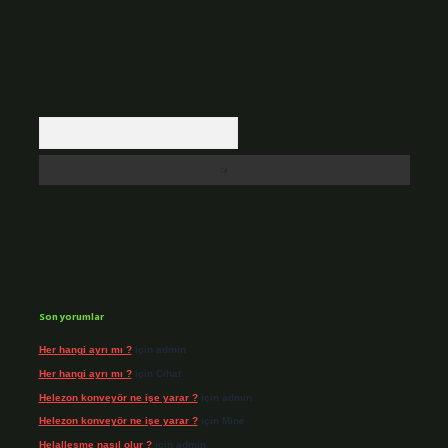
Arama
Son yorumlar
Her hangi ayrı mı ?
için
admin
Her hangi ayrı mı ?
için
Cihat
Helezon konveyör ne işe yarar ?
için
admin
Helezon konveyör ne işe yarar ?
için
Mine
Helalleşme nasıl olur ?
için
admin