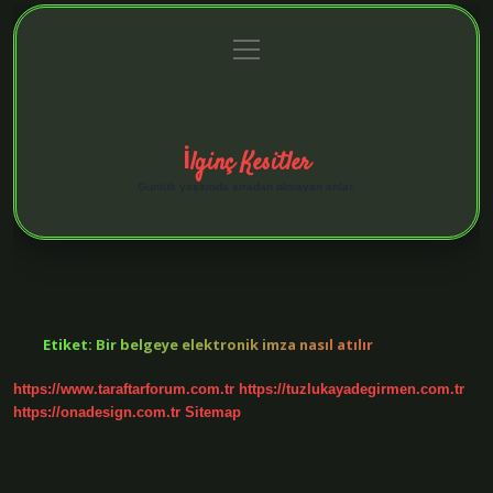
menüyü
Anasayfa
Gizlilik Politikası
Yasal Uyarı
aç
Hakkımızda
İlginç Kesitler
Günlük yaşamda sıradan olmayan anlar.
Etiket:
Bir belgeye elektronik imza nasıl atılır
https://www.taraftarforum.com.tr
https://tuzlukayadegirmen.com.tr
https://onadesign.com.tr
Sitemap