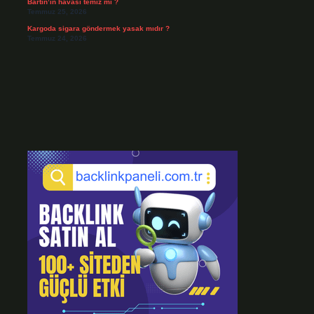
Bartın’ın havası temiz mi ?
Temmuz 25, 2026
Kargoda sigara göndermek yasak mıdır ?
Temmuz 24, 2026