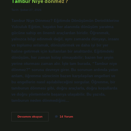
Tambur Niye dönmez ?
Tarih: Şubat 27, 2026
Tambur Niye Dönmez? Eğitimde Dönüşümün Derinliklerine
Yolculuk Eğitim, hayatın her alanında dönüşüm yaratma
gücüne sahip en önemli araçlardan biridir. Öğrenmek,
yalnızca bilgi edinmek değil, aynı zamanda dünyayı, insanı
ve toplumu anlamak, dönüştürmek ve daha iyi bir yer
haline getirmek için kullanılan bir anahtardır. Eğitimdeki
dönüşüm, her zaman kolay olmayabilir; bazen her şeyin
yerine oturması zaman alır. İşte tam burada, “Tambur niye
dönmez?” sorusu devreye girer. Bu sorunun ardında yatan
anlam, öğrenme sürecinin bazen karşılaşılan engelleri ve
bu engellerin nasıl aşılabileceğini sorgular. Öğrenme, bir
tamburun dönmesi gibi, doğru araçlarla, doğru koşullarda
ve doğru yöntemlerle başarıya ulaşabilir. Bu yazıda,
tamburun neden dönmediğini…
Tambur
Devamını okuyun
14 Yorum
Niye
dönmez
?