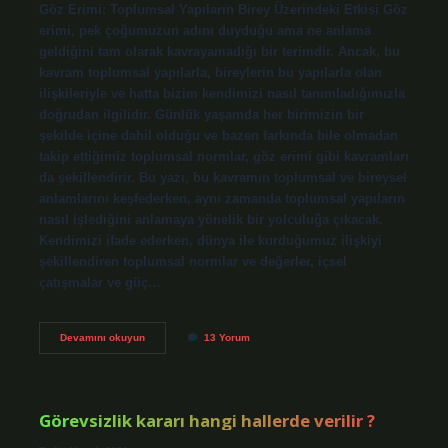
Göz Erimi: Toplumsal Yapıların Birey Üzerindeki Etkisi Göz
erimi, pek çoğumuzun adını duyduğu ama ne anlama
geldiğini tam olarak kavrayamadığı bir terimdir. Ancak, bu
kavram toplumsal yapılarla, bireylerin bu yapılarla olan
ilişkileriyle ve hatta bizim kendimizi nasıl tanımladığımızla
doğrudan ilgilidir. Günlük yaşamda her birimizin bir
şekilde içine dahil olduğu ve bazen farkında bile olmadan
takip ettiğimiz toplumsal normlar, göz erimi gibi kavramları
da şekillendirir. Bu yazı, bu kavramın toplumsal ve bireysel
anlamlarını keşfederken, aynı zamanda toplumsal yapıların
nasıl işlediğini anlamaya yönelik bir yolculuğa çıkacak.
Kendimizi ifade ederken, dünya ile kurduğumuz ilişkiyi
şekillendiren toplumsal normlar ve değerler, içsel
çatışmalar ve güç…
Nuru
Devamını okuyun
13 Yorum
kimler
görür
?
Görevsizlik kararı hangi hallerde verilir ?