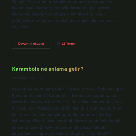
“filizler” kavramını mikroekonomi, makroekonomi ve
davranışsal ekonomi perspektiflerinden inceleyecek,
ekonomik kararları ve piyasa dinamiklerini, kamu
politikalarının toplumsal refah üzerindeki etkisini analiz
edecektir.…
Filizler
Devamını okuyun
11 Yorum
ne
demek
?
Karambole ne anlama gelir ?
Tarih: Şubat 13, 2026
Karambole Ne Anlama Gelir? Herkesin Merak Ettiği O İlginç
Kavramı Keşfedin “Karambole” kelimesini çoğumuz bir
yerlerde duymuşuzdur. Belki de bir arkadaşımızın başarısız
bir planı için “Karambole gitti!” dediğini işitmişizdir. Ama
tam olarak ne anlama geldiğini düşündünüz mü? Bu
kelimenin kökeni, nasıl evrildiği, hatta günümüzde ne gibi
anlamlar taşıdığı hakkında neler biliyoruz? Merak
ediyorsanız, doğru yerdesiniz. Bugün, “karambole”