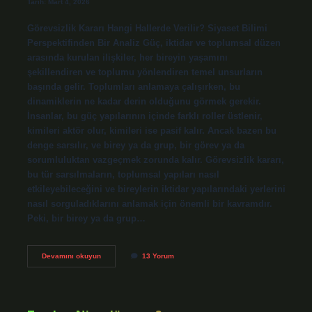
Tarih: Mart 4, 2026
Görevsizlik Kararı Hangi Hallerde Verilir? Siyaset Bilimi
Perspektifinden Bir Analiz Güç, iktidar ve toplumsal düzen
arasında kurulan ilişkiler, her bireyin yaşamını
şekillendiren ve toplumu yönlendiren temel unsurların
başında gelir. Toplumları anlamaya çalışırken, bu
dinamiklerin ne kadar derin olduğunu görmek gerekir.
İnsanlar, bu güç yapılarının içinde farklı roller üstlenir,
kimileri aktör olur, kimileri ise pasif kalır. Ancak bazen bu
denge sarsılır, ve birey ya da grup, bir görev ya da
sorumluluktan vazgeçmek zorunda kalır. Görevsizlik kararı,
bu tür sarsılmaların, toplumsal yapıları nasıl
etkileyebileceğini ve bireylerin iktidar yapılarındaki yerlerini
nasıl sorguladıklarını anlamak için önemli bir kavramdır.
Peki, bir birey ya da grup…
Görevsizlik
Devamını okuyun
13 Yorum
kararı
hangi
hallerde
verilir
?