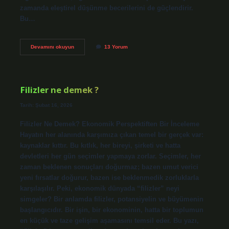
zamanda eleştirel düşünme becerilerini de güçlendirir.
Bu…
Fotoelektrik
Devamını okuyun
13 Yorum
olayı
günümüzde
nerelerde
kullanılır
?
Filizler ne demek ?
Tarih: Şubat 16, 2026
Filizler Ne Demek? Ekonomik Perspektiften Bir İnceleme
Hayatın her alanında karşımıza çıkan temel bir gerçek var:
kaynaklar kıttır. Bu kıtlık, her bireyi, şirketi ve hatta
devletleri her gün seçimler yapmaya zorlar. Seçimler, her
zaman beklenen sonuçları doğurmaz; bazen umut verici
yeni fırsatlar doğurur, bazen ise beklenmedik zorluklarla
karşılaşılır. Peki, ekonomik dünyada “filizler” neyi
simgeler? Bir anlamda filizler, potansiyelin ve büyümenin
başlangıcıdır. Bir işin, bir ekonominin, hatta bir toplumun
en küçük ve taze gelişim aşamasını temsil eder. Bu yazı,