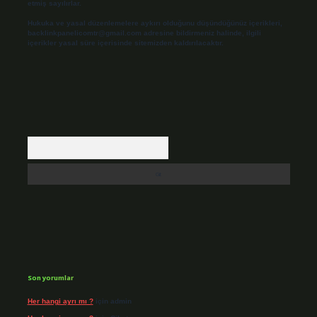
etmiş sayılırlar.
Hukuka ve yasal düzenlemelere aykırı olduğunu düşündüğünüz içerikleri,
backlinkpanelicomtr@gmail.com
adresine bildirmeniz halinde, ilgili
içerikler yasal süre içerisinde sitemizden kaldırılacaktır.
Arama
Son yorumlar
Her hangi ayrı mı ?
için
admin