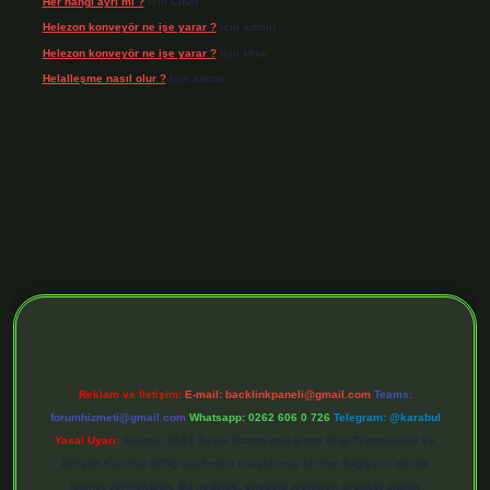
Her hangi ayrı mı ?
için
Cihat
Helezon konveyör ne işe yarar ?
için
admin
Helezon konveyör ne işe yarar ?
için
Mine
Helalleşme nasıl olur ?
için
admin
ps://tulipbett.net/
Reklam ve İletişim:
E-mail:
backlinkpaneli@gmail.com
Teams:
forumhizmeti@gmail.com
Whatsapp: 0262 606 0 726
Telegram: @karabul
Yasal Uyarı:
Sitemiz, 5651 Sayılı Kanun gereğince Bilgi Teknolojileri ve
İletişim Kurumu (BTK) tarafından onaylanmış bir Yer Sağlayıcı olarak
hizmet vermektedir. Bu nedenle, sitedeki içerikleri proaktif olarak