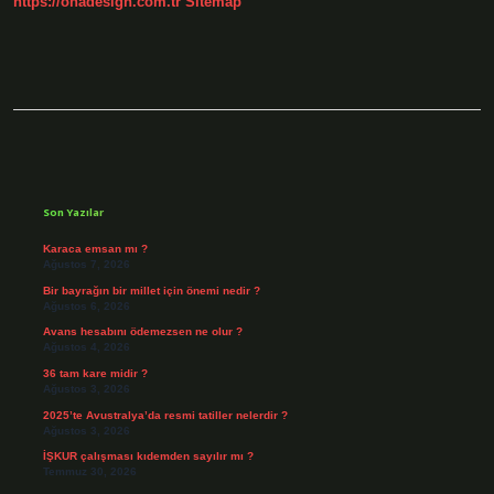
https://onadesign.com.tr
Sitemap
Sidebar
Son Yazılar
Karaca emsan mı ?
Ağustos 7, 2026
Bir bayrağın bir millet için önemi nedir ?
Ağustos 6, 2026
Avans hesabını ödemezsen ne olur ?
Ağustos 4, 2026
36 tam kare midir ?
Ağustos 3, 2026
2025’te Avustralya’da resmi tatiller nelerdir ?
Ağustos 3, 2026
İŞKUR çalışması kıdemden sayılır mı ?
Temmuz 30, 2026