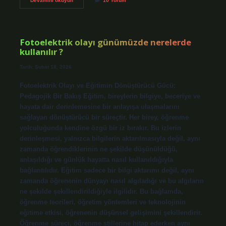
Devamını okuyun
10 Yorum
genel
uygunluk
bildirimi
kime
sunar
Fotoelektrik olayı günümüzde nerelerde
?
kullanılır ?
Tarih: Şubat 18, 2026
Fotoelektrik Olayı ve Eğitimin Dönüştürücü Gücü:
Pedagojik Bir Bakış Eğitim, bireylerin bilgiye, beceriye ve
hayata dair derinlemesine bir anlayışa ulaşmalarını
sağlayan dönüştürücü bir süreçtir. Her birey, öğrenme
yolculuğunda kendine özgü bir iz bırakır. Bu izlerin
derinleşmesi, yalnızca bilgilerin aktarılmasıyla değil, aynı
zamanda öğrendiklerinin ne şekilde düşünüldüğü,
anlaşıldığı ve günlük hayatta nasıl kullanıldığıyla
bağlantılıdır. Eğitim sadece bir bilgi aktarımı değil, aynı
zamanda öğrenenin dünyayı nasıl algıladığı ve bu algıların
ne şekilde şekillendirildiğiyle ilgilidir. Bu bağlamda,
öğrenme teorileri, öğretim yöntemleri ve teknolojinin
eğitime etkisi, öğrenenin düşünsel gelişimini şekillendirir.
Öğrenme süreci, öğrenme stillerine hitap ederken aynı