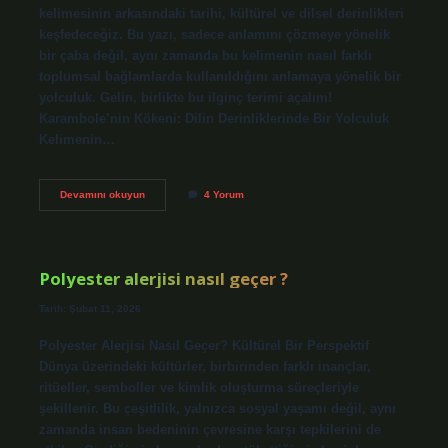
kelimesinin arkasındaki tarihi, kültürel ve dilsel derinlikleri
keşfedeceğiz. Bu yazı, sadece anlamını çözmeye yönelik
bir çaba değil, aynı zamanda bu kelimenin nasıl farklı
toplumsal bağlamlarda kullanıldığını anlamaya yönelik bir
yolculuk. Gelin, birlikte bu ilginç terimi açalım!
Karambole’nin Kökeni: Dilin Derinliklerinde Bir Yolculuk
Kelimenin…
Karambole
Devamını okuyun
4 Yorum
ne
anlama
gelir
?
Polyester alerjisi nasıl geçer ?
Tarih: Şubat 11, 2026
Polyester Alerjisi Nasıl Geçer? Kültürel Bir Perspektif
Dünya üzerindeki kültürler, birbirinden farklı inançlar,
ritüeller, semboller ve kimlik oluşturma süreçleriyle
şekillenir. Bu çeşitlilik, yalnızca sosyal yaşamı değil, aynı
zamanda insan bedeninin çevresine karşı tepkilerini de