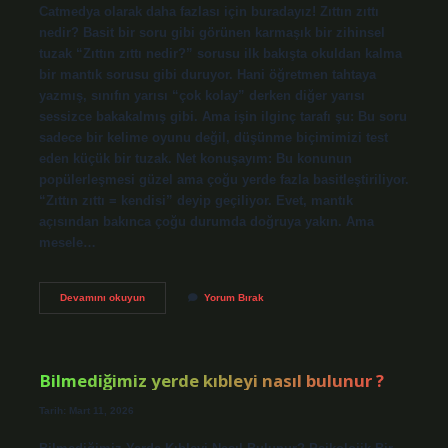
Catmedya olarak daha fazlası için buradayız! Zıttın zıttı
nedir? Basit bir soru gibi görünen karmaşık bir zihinsel
tuzak “Zıttın zıttı nedir?” sorusu ilk bakışta okuldan kalma
bir mantık sorusu gibi duruyor. Hani öğretmen tahtaya
yazmış, sınıfın yarısı “çok kolay” derken diğer yarısı
sessizce bakakalmış gibi. Ama işin ilginç tarafı şu: Bu soru
sadece bir kelime oyunu değil, düşünme biçimimizi test
eden küçük bir tuzak. Net konuşayım: Bu konunun
popülerleşmesi güzel ama çoğu yerde fazla basitleştiriliyor.
“Zıttın zıttı = kendisi” deyip geçiliyor. Evet, mantık
açısından bakınca çoğu durumda doğruya yakın. Ama
mesele…
Zıttın
Devamını okuyun
Yorum Bırak
zıttı
nedir
?
Bilmediğimiz yerde kıbleyi nasıl bulunur ?
Tarih: Mart 11, 2026