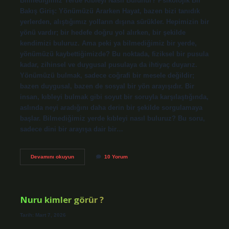
Bilmediğimiz Yerde Kıbleyi Nasıl Bulunur? Psikolojik Bir
Bakış Giriş: Yönümüzü Ararken Hayat, bazen bizi tanıdık
yerlerden, alıştığımız yolların dışına sürükler. Hepimizin bir
yönü vardır; bir hedefe doğru yol alırken, bir şekilde
kendimizi buluruz. Ama peki ya bilmediğimiz bir yerde,
yönümüzü kaybettiğimizde? Bu noktada, fiziksel bir pusula
kadar, zihinsel ve duygusal pusulaya da ihtiyaç duyarız.
Yönümüzü bulmak, sadece coğrafi bir mesele değildir;
bazen duygusal, bazen de sosyal bir yön arayışıdır. Bir
insan, kıbleyi bulmak gibi soyut bir soruyla karşılaştığında,
aslında neyi aradığını daha derin bir şekilde sorgulamaya
başlar. Bilmediğimiz yerde kıbleyi nasıl buluruz? Bu soru,
sadece dini bir arayışa dair bir…
Bilmediğimiz
Devamını okuyun
10 Yorum
yerde
kıbleyi
nasıl
bulunur
?
Nuru kimler görür ?
Tarih: Mart 7, 2026