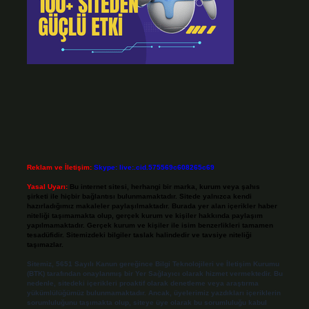
Reklam ve İletişim:
Skype: live:.cid.575569c608265c69
Yasal Uyarı:
Bu internet sitesi, herhangi bir marka, kurum veya şahıs
şirketi ile hiçbir bağlantısı bulunmamaktadır. Sitede yalnızca kendi
hazırladığımız makaleler paylaşılmaktadır. Burada yer alan içerikler haber
niteliği taşımamakta olup, gerçek kurum ve kişiler hakkında paylaşım
yapılmamaktadır. Gerçek kurum ve kişiler ile isim benzerlikleri tamamen
tesadüfidir. Sitemizdeki bilgiler taslak halindedir ve tavsiye niteliği
taşımazlar.
Sitemiz, 5651 Sayılı Kanun gereğince Bilgi Teknolojileri ve İletişim Kurumu
(BTK) tarafından onaylanmış bir Yer Sağlayıcı olarak hizmet vermektedir. Bu
nedenle, sitedeki içerikleri proaktif olarak denetleme veya araştırma
yükümlülüğümüz bulunmamaktadır. Ancak, üyelerimiz yazdıkları içeriklerin
sorumluluğunu taşımakta olup, siteye üye olarak bu sorumluluğu kabul