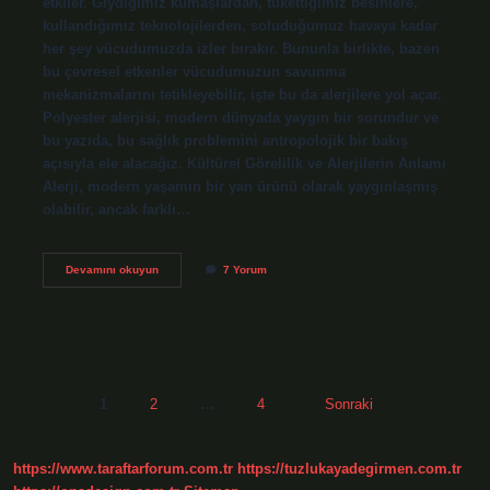
etkiler. Giydiğimiz kumaşlardan, tükettiğimiz besinlere,
kullandığımız teknolojilerden, soluduğumuz havaya kadar
her şey vücudumuzda izler bırakır. Bununla birlikte, bazen
bu çevresel etkenler vücudumuzun savunma
mekanizmalarını tetikleyebilir, işte bu da alerjilere yol açar.
Polyester alerjisi, modern dünyada yaygın bir sorundur ve
bu yazıda, bu sağlık problemini antropolojik bir bakış
açısıyla ele alacağız. Kültürel Görelilik ve Alerjilerin Anlamı
Alerji, modern yaşamın bir yan ürünü olarak yaygınlaşmış
olabilir, ancak farklı…
Polyester
Devamını okuyun
7 Yorum
alerjisi
nasıl
geçer
?
Yazı
1
2
…
4
Sonraki
sayfalaması
https://www.taraftarforum.com.tr
https://tuzlukayadegirmen.com.tr