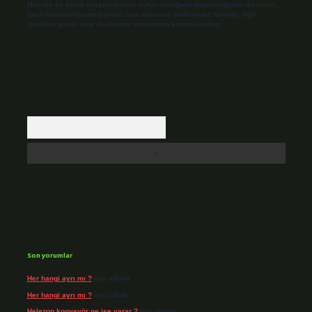
Hukuka ve yasal düzenlemelere aykırı olduğunu düşündüğünüz içerikleri,
backlinkpanelicomtr@gmail.com
adresine bildirmeniz halinde, ilgili
içerikler yasal süre içerisinde sitemizden kaldırılacaktır.
Arama
Son yorumlar
Her hangi ayrı mı ?
için
admin
Her hangi ayrı mı ?
için
Cihat
Helezon konveyör ne işe yarar ?
için
admin