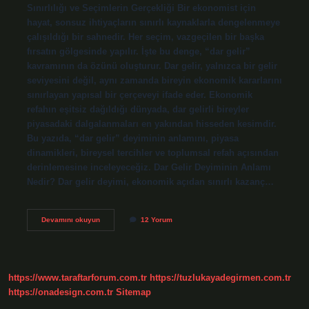
Sınırlılığı ve Seçimlerin Gerçekliği Bir ekonomist için
hayat, sonsuz ihtiyaçların sınırlı kaynaklarla dengelenmeye
çalışıldığı bir sahnedir. Her seçim, vazgeçilen bir başka
fırsatın gölgesinde yapılır. İşte bu denge, “dar gelir”
kavramının da özünü oluşturur. Dar gelir, yalnızca bir gelir
seviyesini değil, aynı zamanda bireyin ekonomik kararlarını
sınırlayan yapısal bir çerçeveyi ifade eder. Ekonomik
refahın eşitsiz dağıldığı dünyada, dar gelirli bireyler
piyasadaki dalgalanmaları en yakından hisseden kesimdir.
Bu yazıda, “dar gelir” deyiminin anlamını, piyasa
dinamikleri, bireysel tercihler ve toplumsal refah açısından
derinlemesine inceleyeceğiz. Dar Gelir Deyiminin Anlamı
Nedir? Dar gelir deyimi, ekonomik açıdan sınırlı kazanç…
Dar
Devamını okuyun
12 Yorum
gelir
deyiminin
anlamı
nedir
?
https://www.taraftarforum.com.tr
https://tuzlukayadegirmen.com.tr
https://onadesign.com.tr
Sitemap