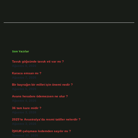
Sidebar
Son Yazılar
Tavuk göğsünde tavuk eti var mı ?
Ağustos 8, 2026
Karaca emsan mı ?
Ağustos 7, 2026
Bir bayrağın bir millet için önemi nedir ?
Ağustos 6, 2026
Avans hesabını ödemezsen ne olur ?
Ağustos 4, 2026
36 tam kare midir ?
Ağustos 3, 2026
2025’te Avustralya’da resmi tatiller nelerdir ?
Ağustos 3, 2026
İŞKUR çalışması kıdemden sayılır mı ?
Temmuz 30, 2026