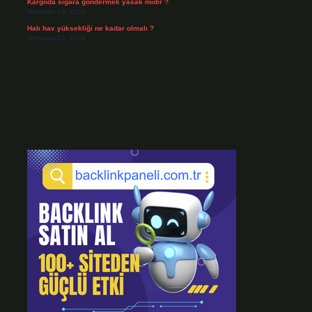
Kargoda sigara göndermek yasak mıdır ?
Temmuz 24, 2026
Halı hav yüksekliği ne kadar olmalı ?
Temmuz 22, 2026