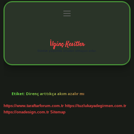
menüyü
Anasayfa
Gizlilik Politikası
Yasal Uyarı
aç
Hakkımızda
İlginç Kesitler
Günlük yaşamda sıradan olmayan anlar.
Etiket:
Direnç arttıkça akım azalır mı
https://www.taraftarforum.com.tr
https://tuzlukayadegirmen.com.tr
https://onadesign.com.tr
Sitemap