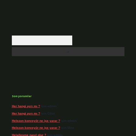
Arama
Son yorumlar
Her hangi ayrı mı ?
için
admin
Her hangi ayrı mı ?
için
Cihat
Helezon konveyör ne işe yarar ?
için
admin
Helezon konveyör ne işe yarar ?
için
Mine
Helalleşme nasıl olur ?
için
admin