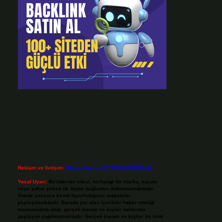
Reklam ve İletişim:
Skype: live:.cid.575569c608265c69
Yasal Uyarı:
Bu internet sitesi, herhangi bir marka, kurum
veya şahıs şirketi ile hiçbir bağlantısı bulunmamaktadır.
Sitede yalnızca kendi hazırladığımız makaleler
paylaşılmaktadır. Burada yer alan içerikler haber niteliği
taşımamakta olup, gerçek kurum ve kişiler hakkında
paylaşım yapılmamaktadır. Gerçek kurum ve kişiler ile isim