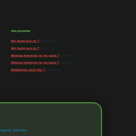
Son yorumlar
Her hangi ayrı mı ?
için
admin
Her hangi ayrı mı ?
için
Cihat
Helezon konveyör ne işe yarar ?
için
admin
Helezon konveyör ne işe yarar ?
için
Mine
Helalleşme nasıl olur ?
için
admin
elegram: @karabul