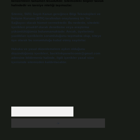
benzerlikleri tamamen tesadüfidir. Sitemizdeki bilgiler taslak
halindedir ve tavsiye niteliği taşımazlar.
Sitemiz, 5651 Sayılı Kanun gereğince Bilgi Teknolojileri ve
İletişim Kurumu (BTK) tarafından onaylanmış bir Yer
Sağlayıcı olarak hizmet vermektedir. Bu nedenle, sitedeki
içerikleri proaktif olarak denetleme veya araştırma
yükümlülüğümüz bulunmamaktadır. Ancak, üyelerimiz
yazdıkları içeriklerin sorumluluğunu taşımakta olup, siteye
üye olarak bu sorumluluğu kabul etmiş sayılırlar.
Hukuka ve yasal düzenlemelere aykırı olduğunu
düşündüğünüz içerikleri,
backlinkpanelicomtr@gmail.com
adresine bildirmeniz halinde, ilgili içerikler yasal süre
içerisinde sitemizden kaldırılacaktır.
Arama