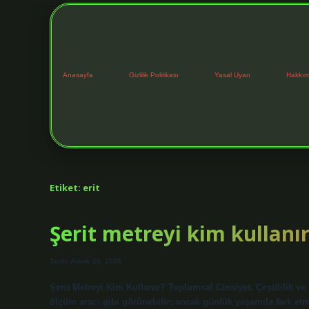
Anasayfa
Gizlilik Politikası
Yasal Uyarı
Hakkım
Etiket:
erit
Şerit metreyi kim kullanır
Tarih: Aralık 20, 2025
Şerit Metreyi Kim Kullanır? Toplumsal Cinsiyet, Çeşitlilik ve
ölçüm aracı gibi görünebilir; ancak günlük yaşamda fark etmes