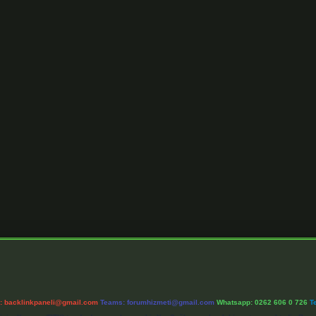
l:
backlinkpaneli@gmail.com
Teams:
forumhizmeti@gmail.com
Whatsapp: 0262 606 0 726
T