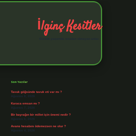
İlginç Kesitler
Günlük yaşamda sıradan olmayan anlar.
Sidebar
elexbet giriş adresi
https://tuli
Son Yazılar
Tavuk göğsünde tavuk eti var mı ?
Ağustos 8, 2026
Karaca emsan mı ?
Ağustos 7, 2026
Bir bayrağın bir millet için önemi nedir ?
Ağustos 6, 2026
Avans hesabını ödemezsen ne olur ?
Ağustos 4, 2026