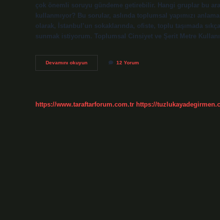
çok önemli soruyu gündeme getirebilir. Hangi gruplar bu ara
kullanmıyor? Bu sorular, aslında toplumsal yapımızı anlamak 
olarak, İstanbul’un sokaklarında, ofiste, toplu taşımada sık
sunmak istiyorum. Toplumsal Cinsiyet ve Şerit Metre Kullan
Şerit
Devamını okuyun
12 Yorum
metreyi
kim
kullanır
?
https://www.taraftarforum.com.tr
https://tuzlukayadegirmen.