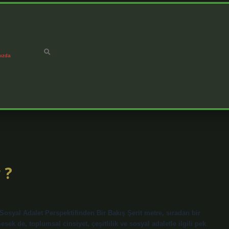
ızda
 ?
 Sosyal Adalet Perspektifinden Bir Bakış Şerit metre, sıradan bir
ek de, toplumsal cinsiyet, çeşitlilik ve sosyal adaletle ilgili pek