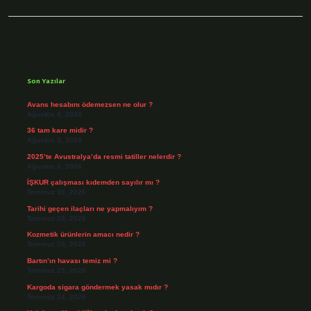
Sidebar
Son Yazılar
Avans hesabını ödemezsen ne olur ?
Ağustos 4, 2026
36 tam kare midir ?
Ağustos 3, 2026
2025’te Avustralya’da resmi tatiller nelerdir ?
Ağustos 3, 2026
İŞKUR çalışması kıdemden sayılır mı ?
Temmuz 30, 2026
Tarihi geçen ilaçları ne yapmalıyım ?
Temmuz 28, 2026
Kozmetik ürünlerin amacı nedir ?
Temmuz 26, 2026
Bartın’ın havası temiz mi ?
Temmuz 25, 2026
Kargoda sigara göndermek yasak mıdır ?
Temmuz 24, 2026