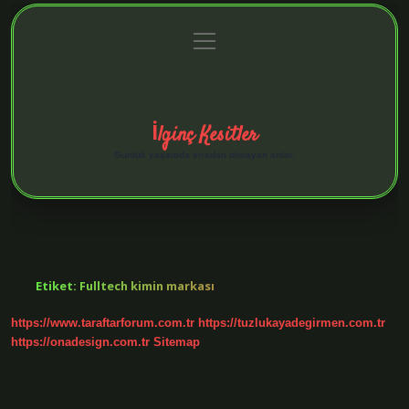
menüyü
Anasayfa
Gizlilik Politikası
Yasal Uyarı
aç
Hakkımızda
İlginç Kesitler
Günlük yaşamda sıradan olmayan anlar.
Etiket:
Fulltech kimin markası
https://www.taraftarforum.com.tr
https://tuzlukayadegirmen.com.tr
https://onadesign.com.tr
Sitemap