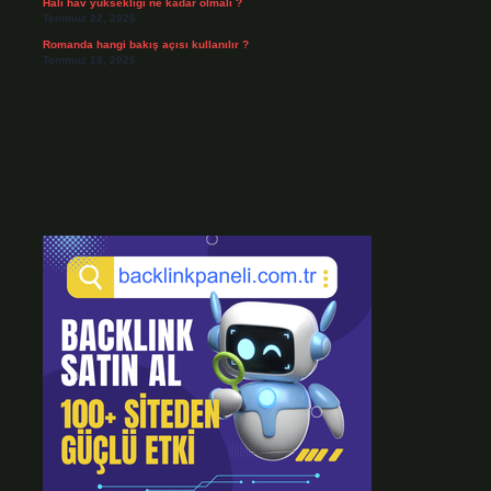
Halı hav yüksekliği ne kadar olmalı ?
Temmuz 22, 2026
Romanda hangi bakış açısı kullanılır ?
Temmuz 18, 2026