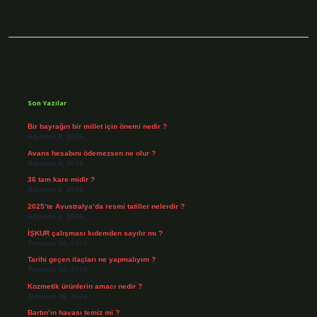
Sidebar
Son Yazılar
Bir bayrağın bir millet için önemi nedir ?
Ağustos 6, 2026
Avans hesabını ödemezsen ne olur ?
Ağustos 4, 2026
36 tam kare midir ?
Ağustos 3, 2026
2025’te Avustralya’da resmi tatiller nelerdir ?
Ağustos 3, 2026
İŞKUR çalışması kıdemden sayılır mı ?
Temmuz 30, 2026
Tarihi geçen ilaçları ne yapmalıyım ?
Temmuz 28, 2026
Kozmetik ürünlerin amacı nedir ?
Temmuz 26, 2026
Bartın’ın havası temiz mi ?