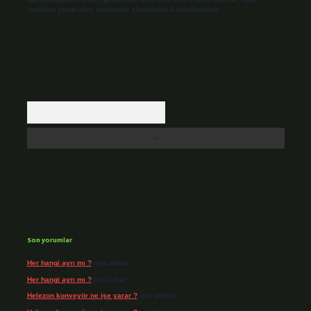
içerikler yasal süre içerisinde sitemizden kaldırılacaktır.
Arama
Son yorumlar
Her hangi ayrı mı ?
için
admin
Her hangi ayrı mı ?
için
Cihat
Helezon konveyör ne işe yarar ?
için
admin