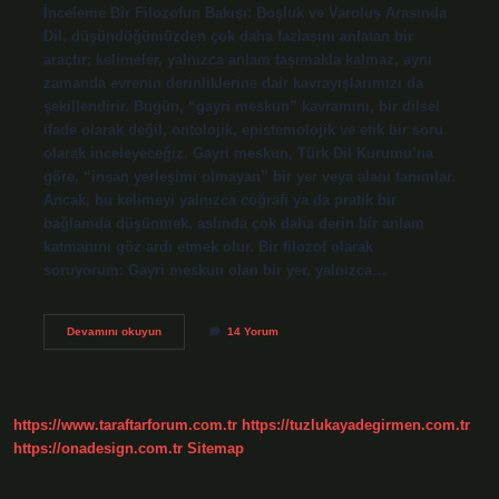
İnceleme Bir Filozofun Bakışı: Boşluk ve Varoluş Arasında
Dil, düşündüğümüzden çok daha fazlasını anlatan bir
araçtır; kelimeler, yalnızca anlam taşımakla kalmaz, aynı
zamanda evrenin derinliklerine dair kavrayışlarımızı da
şekillendirir. Bugün, “gayri meskun” kavramını, bir dilsel
ifade olarak değil, ontolojik, epistemolojik ve etik bir soru
olarak inceleyeceğiz. Gayri meskun, Türk Dil Kurumu’na
göre, “insan yerleşimi olmayan” bir yer veya alanı tanımlar.
Ancak, bu kelimeyi yalnızca coğrafi ya da pratik bir
bağlamda düşünmek, aslında çok daha derin bir anlam
katmanını göz ardı etmek olur. Bir filozof olarak
soruyorum: Gayri meskun olan bir yer, yalnızca…
Gayri
Devamını okuyun
14 Yorum
meskun
ne
anlama
gelir
?
https://www.taraftarforum.com.tr
https://tuzlukayadegirmen.com.tr
https://onadesign.com.tr
Sitemap