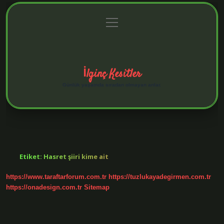
menüyü
Anasayfa
Gizlilik Politikası
Yasal Uyarı
aç
Hakkımızda
İlginç Kesitler
Günlük yaşamda sıradan olmayan anlar.
Etiket:
Hasret şiiri kime ait
https://www.taraftarforum.com.tr
https://tuzlukayadegirmen.com.tr
https://onadesign.com.tr
Sitemap