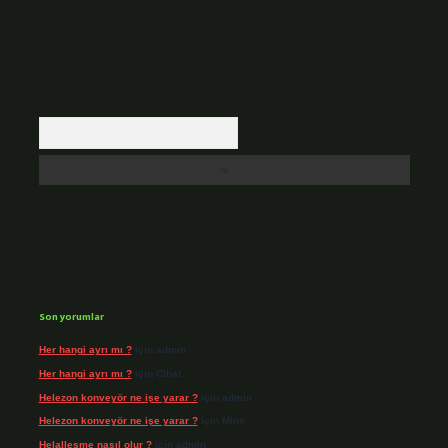
Arama
Son yorumlar
Her hangi ayrı mı ?
için
admin
Her hangi ayrı mı ?
için
Cihat
Helezon konveyör ne işe yarar ?
için
admin
Helezon konveyör ne işe yarar ?
için
Mine
Helalleşme nasıl olur ?
için
admin