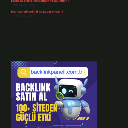
Kargoda sigara göndermek yasak mıdır ?
Temmuz 24, 2026
Halı hav yüksekliği ne kadar olmalı ?
Temmuz 22, 2026