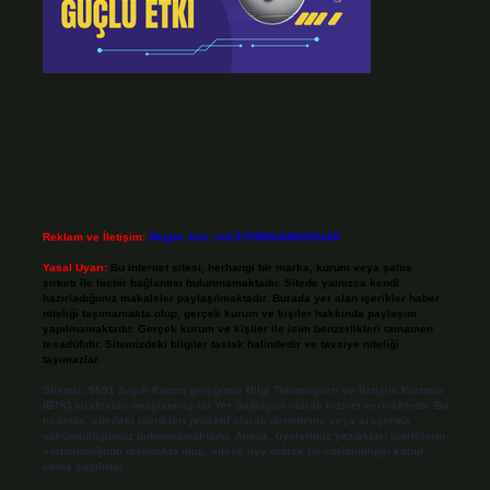
Reklam ve İletişim:
Skype: live:.cid.575569c608265c69
Yasal Uyarı:
Bu internet sitesi, herhangi bir marka, kurum veya şahıs
şirketi ile hiçbir bağlantısı bulunmamaktadır. Sitede yalnızca kendi
hazırladığımız makaleler paylaşılmaktadır. Burada yer alan içerikler haber
niteliği taşımamakta olup, gerçek kurum ve kişiler hakkında paylaşım
yapılmamaktadır. Gerçek kurum ve kişiler ile isim benzerlikleri tamamen
tesadüfidir. Sitemizdeki bilgiler taslak halindedir ve tavsiye niteliği
taşımazlar.
Sitemiz, 5651 Sayılı Kanun gereğince Bilgi Teknolojileri ve İletişim Kurumu
(BTK) tarafından onaylanmış bir Yer Sağlayıcı olarak hizmet vermektedir. Bu
nedenle, sitedeki içerikleri proaktif olarak denetleme veya araştırma
yükümlülüğümüz bulunmamaktadır. Ancak, üyelerimiz yazdıkları içeriklerin
sorumluluğunu taşımakta olup, siteye üye olarak bu sorumluluğu kabul
etmiş sayılırlar.