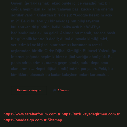
Güvenliğe Yaklaşmak Teknolojiyle iç içe yaşadığımız bir
çağda hepimizin aklını kurcalayan bazı küçük ama önemli
sorular vardır. Onlardan biri de şu: “Google hesabım açık
mı?” Belki bu soruyu bir arkadaşının bilgisayarını
kullanırken düşündün, belki halka açık bir Wi-Fi’ye
bağlandığında aklına geldi. Aslında bu merak, sadece basit
bir güvenlik kontrolü değil; dijital dünyada kimliğimizi,
verilerimizi ve kişisel sınırlarımızı korumanın temel
taşlarından biridir. Giriş: Dijital Kimliğin Bilimsel Yolculuğu
İnternet çağında hepimiz birer dijital varlığa dönüştük. E-
posta adreslerimiz, arama geçmişimiz, bulut depolama
alanlarımız… Hepsi dijital kimliğimizin parçaları. Peki, bu
kimliklere ulaşmak bu kadar kolayken onları korumak…
Google
Devamını okuyun
3 Yorum
hesabım
açık
mı
?
https://www.taraftarforum.com.tr
https://tuzlukayadegirmen.com.tr
https://onadesign.com.tr
Sitemap