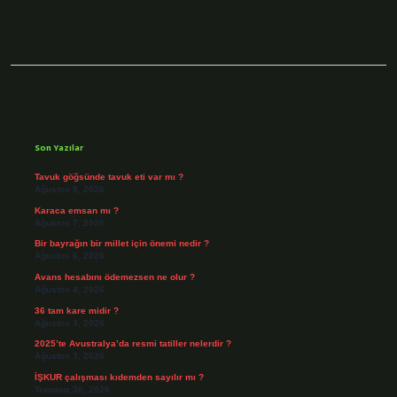
Sidebar
Son Yazılar
Tavuk göğsünde tavuk eti var mı ?
Ağustos 8, 2026
Karaca emsan mı ?
Ağustos 7, 2026
Bir bayrağın bir millet için önemi nedir ?
Ağustos 6, 2026
Avans hesabını ödemezsen ne olur ?
Ağustos 4, 2026
36 tam kare midir ?
Ağustos 3, 2026
2025’te Avustralya’da resmi tatiller nelerdir ?
Ağustos 3, 2026
İŞKUR çalışması kıdemden sayılır mı ?
Temmuz 30, 2026