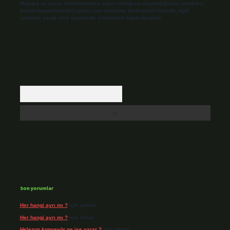
Hukuka ve yasal düzenlemelere aykırı olduğunu düşündüğünüz içerikleri,
backlinkpanelicomtr@gmail.com
adresine bildirmeniz halinde, ilgili
içerikler yasal süre içerisinde sitemizden kaldırılacaktır.
Arama
Son yorumlar
Her hangi ayrı mı ?
için
admin
Her hangi ayrı mı ?
için
Cihat
Helezon konveyör ne işe yarar ?
için
admin