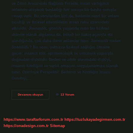
ve Zihin Arasındaki Bağlantı Felsefe, insan varlığının
anlamını arayarak başladığı her soruya bir başka soruyla
cevap verir. Bu sorulardan biri de, bedenin nasıl bir anlam
taşıdığı ve fiziksel etkinliklerin insan ruhu üzerindeki
etkisidir. Jimnastik, günlük yaşamda rutin bir fiziksel
aktivite olarak algılansa da, felsefi bir bakış açısıyla ele
alındığında, çok daha derin anlamlar taşır. Jimnastik neden
önemlidir? Bu soru, yalnızca fiziksel sağlığın ötesine
geçer; insanın etik, epistemolojik ve ontolojik yapısıyla
doğrudan ilişkilidir. Beden ve zihin arasındaki ilişkiyi,
insanın kimliğini ve varlık amacını sorgulamamıza olanak
tanır. Ontolojik Perspektif: Bedenin ve Kimliğin İnşası
Ontoloji,…
Jimnastik
Devamını okuyun
13 Yorum
neden
önemlidir
?
https://www.taraftarforum.com.tr
https://tuzlukayadegirmen.com.tr
https://onadesign.com.tr
Sitemap