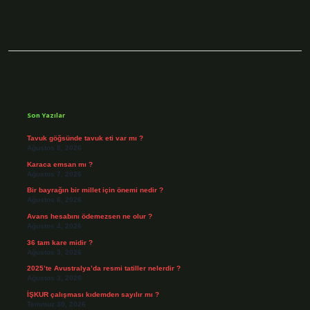
Sidebar
Son Yazılar
Tavuk göğsünde tavuk eti var mı ?
Ağustos 8, 2026
Karaca emsan mı ?
Ağustos 7, 2026
Bir bayrağın bir millet için önemi nedir ?
Ağustos 6, 2026
Avans hesabını ödemezsen ne olur ?
Ağustos 4, 2026
36 tam kare midir ?
Ağustos 3, 2026
2025’te Avustralya’da resmi tatiller nelerdir ?
Ağustos 3, 2026
İŞKUR çalışması kıdemden sayılır mı ?
Temmuz 30, 2026