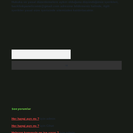
Hukuka ve yasal düzenlemelere aykırı olduğunu düşündüğünüz içerikleri,
backlinkpanelicomtr@gmail.com
adresine bildirmeniz halinde, ilgili
içerikler yasal süre içerisinde sitemizden kaldırılacaktır.
Arama
Son yorumlar
Her hangi ayrı mı ?
için
admin
Her hangi ayrı mı ?
için
Cihat
Helezon konveyör ne işe yarar ?
için
admin