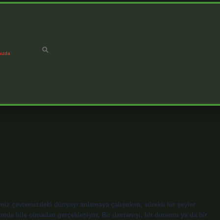
ızda
iz çevremizdeki dünyayı anlamaya çalışırken, sürekli bir şeyler
ında bile olmadan gerçekleşiyor. Bir davranışı, bir durumu ya da bir