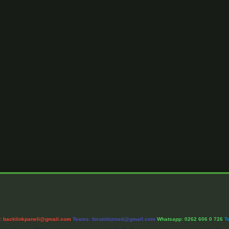
l:
backlinkpaneli@gmail.com
Teams:
forumhizmeti@gmail.com
Whatsapp: 0262 606 0 726
T