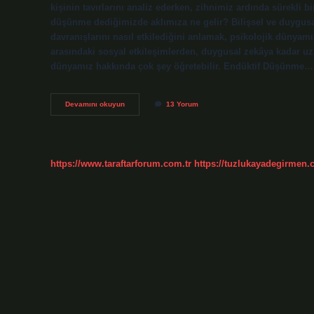
kişinin tavırlarını analiz ederken, zihnimiz ardında sürekli bir
düşünme dediğimizde aklımıza ne gelir? Bilişsel ve duygusal
davranışlarını nasıl etkilediğini anlamak, psikolojik dünyam
arasındaki sosyal etkileşimlerden, duygusal zekâya kadar uza
dünyamız hakkında çok şey öğretebilir. Endüktif Düşünme…
Endüktif
Devamını okuyun
13 Yorum
ne
demek
?
https://www.taraftarforum.com.tr
https://tuzlukayadegirmen.