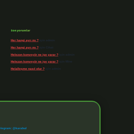
Son yorumlar
Her hangi ayrı mı ?
için
admin
Her hangi ayrı mı ?
için
Cihat
Helezon konveyör ne işe yarar ?
için
admin
Helezon konveyör ne işe yarar ?
için
Mine
Helalleşme nasıl olur ?
için
admin
elegram: @karabul