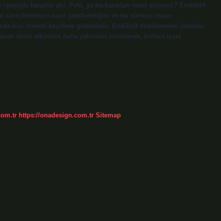
 işleyişle kararlar alır. Peki, ya bu kararları nasıl alıyoruz? Endüktif
 süreçlerimizin nasıl şekillendiğini ve bu sürecin insan
ızda bizi önemli keşiflere götürebilir. Endüktif düşünmenin insanlar
nan derin etkilerini daha yakından incelemek, bizlere içsel
com.tr
https://onadesign.com.tr
Sitemap