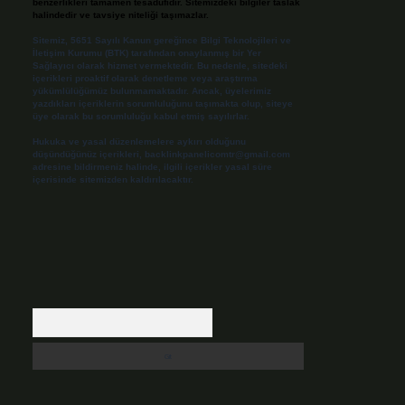
benzerlikleri tamamen tesadüfidir. Sitemizdeki bilgiler taslak
halindedir ve tavsiye niteliği taşımazlar.
Sitemiz, 5651 Sayılı Kanun gereğince Bilgi Teknolojileri ve
İletişim Kurumu (BTK) tarafından onaylanmış bir Yer
Sağlayıcı olarak hizmet vermektedir. Bu nedenle, sitedeki
içerikleri proaktif olarak denetleme veya araştırma
yükümlülüğümüz bulunmamaktadır. Ancak, üyelerimiz
yazdıkları içeriklerin sorumluluğunu taşımakta olup, siteye
üye olarak bu sorumluluğu kabul etmiş sayılırlar.
Hukuka ve yasal düzenlemelere aykırı olduğunu
düşündüğünüz içerikleri,
backlinkpanelicomtr@gmail.com
adresine bildirmeniz halinde, ilgili içerikler yasal süre
içerisinde sitemizden kaldırılacaktır.
Arama