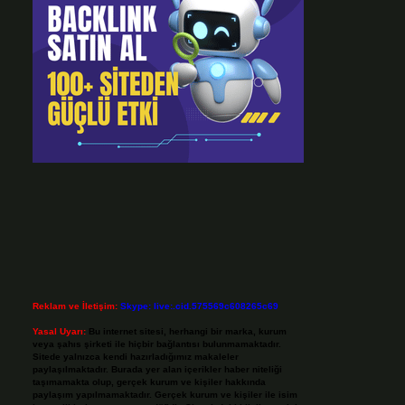
Reklam ve İletişim:
Skype: live:.cid.575569c608265c69
Yasal Uyarı:
Bu internet sitesi, herhangi bir marka, kurum
veya şahıs şirketi ile hiçbir bağlantısı bulunmamaktadır.
Sitede yalnızca kendi hazırladığımız makaleler
paylaşılmaktadır. Burada yer alan içerikler haber niteliği
taşımamakta olup, gerçek kurum ve kişiler hakkında
paylaşım yapılmamaktadır. Gerçek kurum ve kişiler ile isim