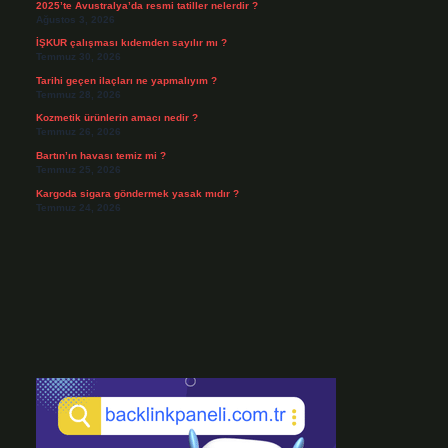
2025’te Avustralya’da resmi tatiller nelerdir ?
Ağustos 3, 2026
İŞKUR çalışması kıdemden sayılır mı ?
Temmuz 30, 2026
Tarihi geçen ilaçları ne yapmalıyım ?
Temmuz 28, 2026
Kozmetik ürünlerin amacı nedir ?
Temmuz 26, 2026
Bartın’ın havası temiz mi ?
Temmuz 25, 2026
Kargoda sigara göndermek yasak mıdır ?
Temmuz 24, 2026