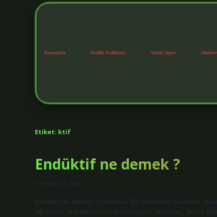
Anasayfa
Gizlilik Politikası
Yasal Uyarı
Hakkım
Etiket:
ktif
Endüktif ne demek ?
Tarih: Mart 11, 2026
Endüktif Ne Demek? Psikolojik Bir Mercekten İnceleme Hepim
öğreniyor ve çıkarımlarda bulunuyoruz. Bu süreç, bazen fark