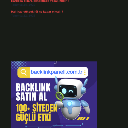
Kargoda sigara göndermek yasak mıdır ?
Temmuz 24, 2026
Halı hav yüksekliği ne kadar olmalı ?
Temmuz 22, 2026