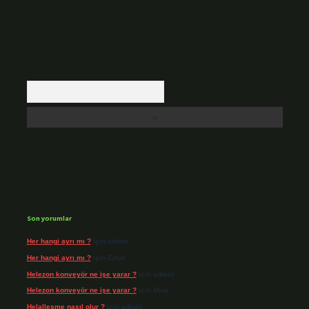
Arama
Son yorumlar
Her hangi ayrı mı ?
için
admin
Her hangi ayrı mı ?
için
Cihat
Helezon konveyör ne işe yarar ?
için
admin
Helezon konveyör ne işe yarar ?
için
Mine
Helalleşme nasıl olur ?
için
admin