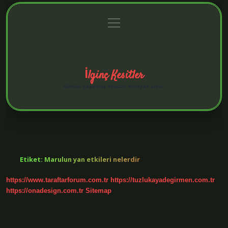
menüyü
Anasayfa
Gizlilik Politikası
Yasal Uyarı
aç
Hakkımızda
İlginç Kesitler
Günlük yaşamda sıradan olmayan anlar.
Etiket:
Marulun yan etkileri nelerdir
https://www.taraftarforum.com.tr
https://tuzlukayadegirmen.com.tr
https://onadesign.com.tr
Sitemap