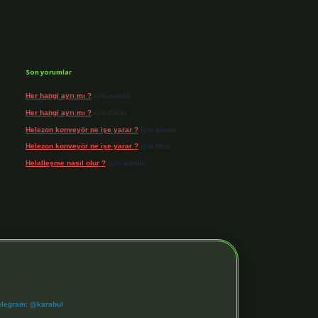
Son yorumlar
Her hangi ayrı mı ?
için
admin
Her hangi ayrı mı ?
için
Cihat
Helezon konveyör ne işe yarar ?
için
admin
Helezon konveyör ne işe yarar ?
için
Mine
Helalleşme nasıl olur ?
için
admin
elegram: @karabul