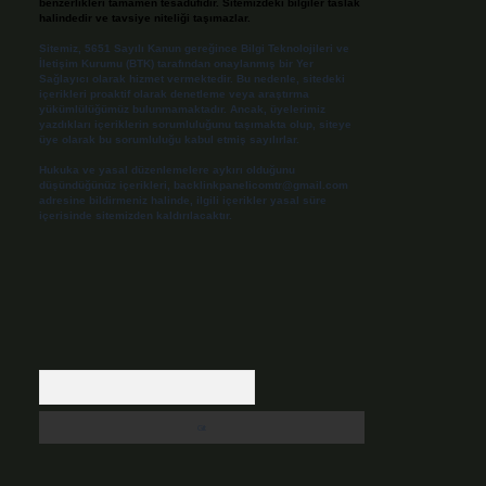
benzerlikleri tamamen tesadüfidir. Sitemizdeki bilgiler taslak
halindedir ve tavsiye niteliği taşımazlar.
Sitemiz, 5651 Sayılı Kanun gereğince Bilgi Teknolojileri ve
İletişim Kurumu (BTK) tarafından onaylanmış bir Yer
Sağlayıcı olarak hizmet vermektedir. Bu nedenle, sitedeki
içerikleri proaktif olarak denetleme veya araştırma
yükümlülüğümüz bulunmamaktadır. Ancak, üyelerimiz
yazdıkları içeriklerin sorumluluğunu taşımakta olup, siteye
üye olarak bu sorumluluğu kabul etmiş sayılırlar.
Hukuka ve yasal düzenlemelere aykırı olduğunu
düşündüğünüz içerikleri,
backlinkpanelicomtr@gmail.com
adresine bildirmeniz halinde, ilgili içerikler yasal süre
içerisinde sitemizden kaldırılacaktır.
Arama