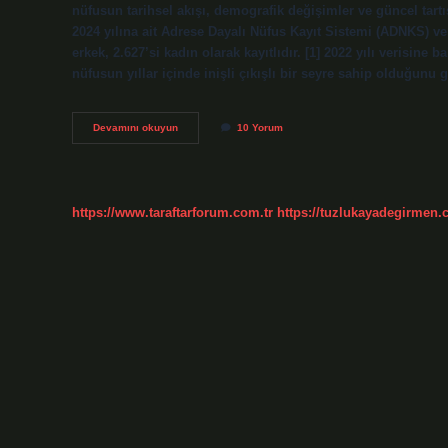
nüfusun tarihsel akışı, demografik değişimler ve güncel tar
2024 yılına ait Adrese Dayalı Nüfus Kayıt Sistemi (ADNKS) v
erkek, 2.627’si kadın olarak kayıtlıdır. [1] 2022 yılı verisine 
nüfusun yıllar içinde inişli çıkışlı bir seyre sahip olduğ
Günyüzü
Devamını okuyun
10 Yorum
nüfusu
kaç
?
https://www.taraftarforum.com.tr
https://tuzlukayadegirmen.