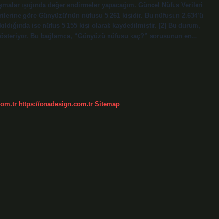
tışmalar ışığında değerlendirmeler yapacağım. Güncel Nüfus Verileri
erilerine göre Günyüzü’nün nüfusu 5.261 kişidir. Bu nüfusun 2.634’ü
bakıldığında ise nüfus 5.155 kişi olarak kaydedilmiştir. [2] Bu durum,
unu gösteriyor. Bu bağlamda, “Günyüzü nüfusu kaç?” sorusunun en…
com.tr
https://onadesign.com.tr
Sitemap