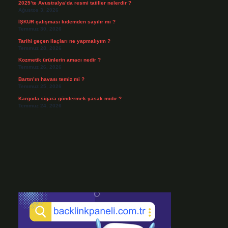
2025’te Avustralya’da resmi tatiller nelerdir ?
Ağustos 3, 2026
İŞKUR çalışması kıdemden sayılır mı ?
Temmuz 30, 2026
Tarihi geçen ilaçları ne yapmalıyım ?
Temmuz 28, 2026
Kozmetik ürünlerin amacı nedir ?
Temmuz 26, 2026
Bartın’ın havası temiz mi ?
Temmuz 25, 2026
Kargoda sigara göndermek yasak mıdır ?
Temmuz 24, 2026