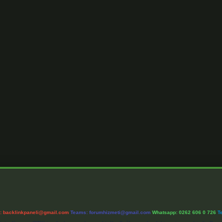
l:
backlinkpaneli@gmail.com
Teams:
forumhizmeti@gmail.com
Whatsapp: 0262 606 0 726
T