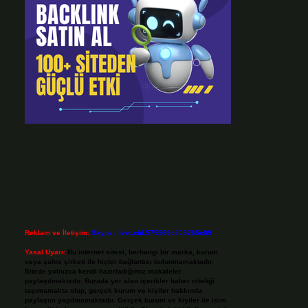
Reklam ve İletişim:
Skype: live:.cid.575569c608265c69
Yasal Uyarı:
Bu internet sitesi, herhangi bir marka, kurum
veya şahıs şirketi ile hiçbir bağlantısı bulunmamaktadır.
Sitede yalnızca kendi hazırladığımız makaleler
paylaşılmaktadır. Burada yer alan içerikler haber niteliği
taşımamakta olup, gerçek kurum ve kişiler hakkında
paylaşım yapılmamaktadır. Gerçek kurum ve kişiler ile isim