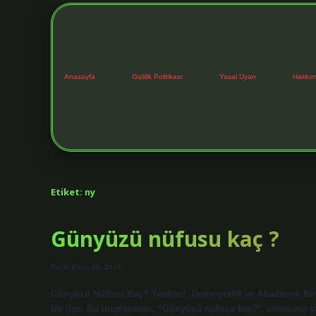
Anasayfa
Gizlilik Politikası
Yasal Uyarı
Hakkım
Etiket:
ny
Günyüzü nüfusu kaç ?
Tarih: Ekim 20, 2025
Günyüzü Nüfusu Kaç? Tarihsel, Demografik ve Akademik Bir İ
bir ilçe. Bu incelemede, “Günyüzü nüfusu kaç?” sorusuna ya