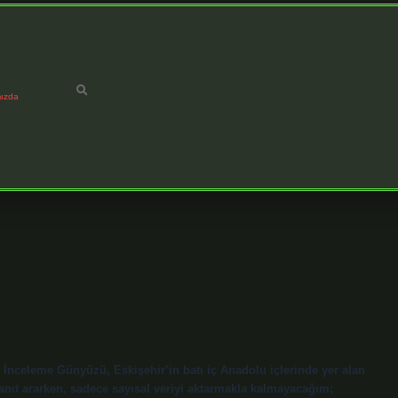
ızda
nceleme Günyüzü, Eskişehir’in batı iç Anadolu içlerinde yer alan
nıt ararken, sadece sayısal veriyi aktarmakla kalmayacağım;