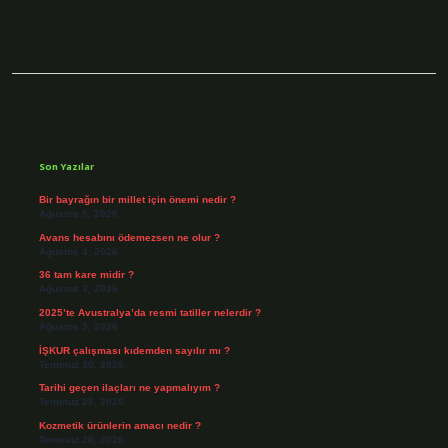
Sidebar
Son Yazılar
Bir bayrağın bir millet için önemi nedir ?
Ağustos 6, 2026
Avans hesabını ödemezsen ne olur ?
Ağustos 4, 2026
36 tam kare midir ?
Ağustos 3, 2026
2025’te Avustralya’da resmi tatiller nelerdir ?
Ağustos 3, 2026
İŞKUR çalışması kıdemden sayılır mı ?
Temmuz 30, 2026
Tarihi geçen ilaçları ne yapmalıyım ?
Temmuz 28, 2026
Kozmetik ürünlerin amacı nedir ?
Temmuz 26, 2026