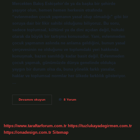
Mercekten Bakış Eskişehir’de ya da başka bir şehirde
yaşıyor olun, hemen hemen herkesin etrafında
“evlenmeden çocuk yapmanın yasal olup olmadığı” gibi bir
soruya dair bir fikir sahibi olduğunu biliyoruz. Bu soru,
sadece toplumsal, kültürel ya da dini açıdan değil, hukuki
olarak da büyük bir tartışma konusudur. Yani, evlenmeden
çocuk yapmanın aslında ne anlama geldiğini, bunun yasal
çerçevesinin ne olduğunu ve toplumdaki yeri hakkında
konuşmak, bazen sanıldığı kadar basit değil. Evlenmeden
çocuk yapmak, günümüzde dünya genelinde oldukça
yaygın bir durum olsa da, buna yönelik farklı yasalar,
haklar ve toplumsal normlar her ülkede farklılık gösteriyor.
…
Evlenmeden
Devamını okuyun
8 Yorum
çocuk
yapmak
yasal
mı
?
https://www.taraftarforum.com.tr
https://tuzlukayadegirmen.com.tr
https://onadesign.com.tr
Sitemap