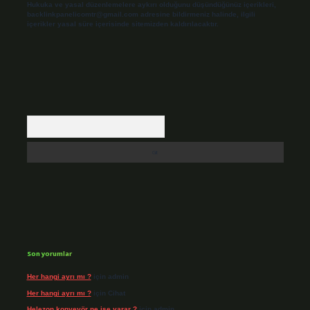
Hukuka ve yasal düzenlemelere aykırı olduğunu düşündüğünüz içerikleri,
backlinkpanelicomtr@gmail.com
adresine bildirmeniz halinde, ilgili
içerikler yasal süre içerisinde sitemizden kaldırılacaktır.
Arama
Son yorumlar
Her hangi ayrı mı ?
için
admin
Her hangi ayrı mı ?
için
Cihat
Helezon konveyör ne işe yarar ?
için
admin