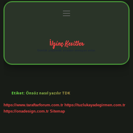
menüyü
Anasayfa
Gizlilik Politikası
Yasal Uyarı
aç
Hakkımızda
İlginç Kesitler
Günlük yaşamda sıradan olmayan anlar.
Etiket:
Önsöz nasıl yazılır TDK
https://www.taraftarforum.com.tr
https://tuzlukayadegirmen.com.tr
https://onadesign.com.tr
Sitemap