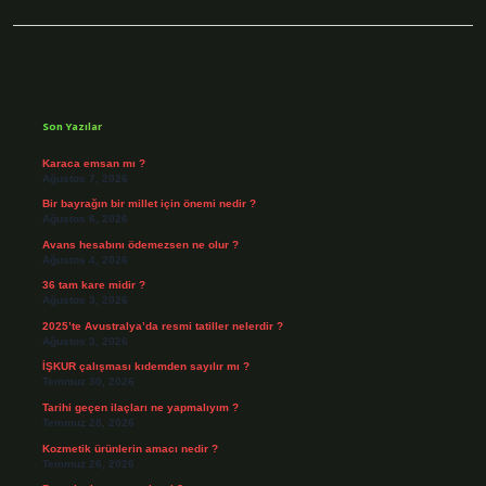
Sidebar
Son Yazılar
Karaca emsan mı ?
Ağustos 7, 2026
Bir bayrağın bir millet için önemi nedir ?
Ağustos 6, 2026
Avans hesabını ödemezsen ne olur ?
Ağustos 4, 2026
36 tam kare midir ?
Ağustos 3, 2026
2025’te Avustralya’da resmi tatiller nelerdir ?
Ağustos 3, 2026
İŞKUR çalışması kıdemden sayılır mı ?
Temmuz 30, 2026
Tarihi geçen ilaçları ne yapmalıyım ?
Temmuz 28, 2026
Kozmetik ürünlerin amacı nedir ?
Temmuz 26, 2026