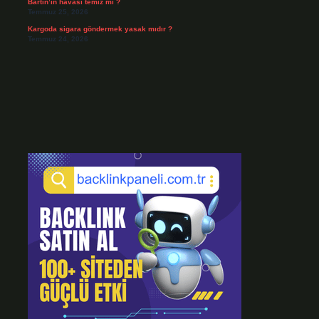
Bartın’ın havası temiz mi ?
Temmuz 25, 2026
Kargoda sigara göndermek yasak mıdır ?
Temmuz 24, 2026