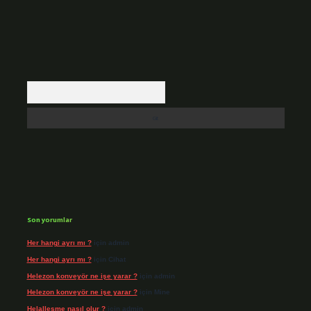
Arama
Son yorumlar
Her hangi ayrı mı ?
için
admin
Her hangi ayrı mı ?
için
Cihat
Helezon konveyör ne işe yarar ?
için
admin
Helezon konveyör ne işe yarar ?
için
Mine
Helalleşme nasıl olur ?
için
admin