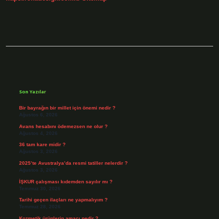
Sidebar
Son Yazılar
Bir bayrağın bir millet için önemi nedir ?
Ağustos 6, 2026
Avans hesabını ödemezsen ne olur ?
Ağustos 4, 2026
36 tam kare midir ?
Ağustos 3, 2026
2025’te Avustralya’da resmi tatiller nelerdir ?
Ağustos 3, 2026
İŞKUR çalışması kıdemden sayılır mı ?
Temmuz 30, 2026
Tarihi geçen ilaçları ne yapmalıyım ?
Temmuz 28, 2026
Kozmetik ürünlerin amacı nedir ?