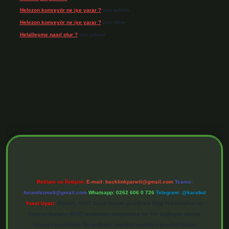
Helezon konveyör ne işe yarar ?
için
admin
Helezon konveyör ne işe yarar ?
için
Mine
Helalleşme nasıl olur ?
için
admin
riş adresi
https://tulipbett.net/
Reklam ve İletişim:
E-mail:
backlinkpaneli@gmail.com
Teams:
forumhizmeti@gmail.com
Whatsapp: 0262 606 0 726
Telegram: @karabul
Yasal Uyarı:
Sitemiz, 5651 Sayılı Kanun gereğince Bilgi Teknolojileri ve
İletişim Kurumu (BTK) tarafından onaylanmış bir Yer Sağlayıcı olarak
hizmet vermektedir. Bu nedenle, sitedeki içerikleri proaktif olarak