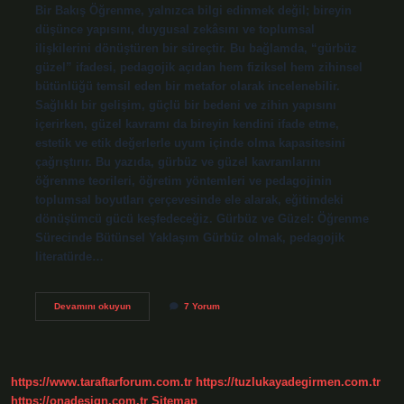
Bir Bakış Öğrenme, yalnızca bilgi edinmek değil; bireyin
düşünce yapısını, duygusal zekâsını ve toplumsal
ilişkilerini dönüştüren bir süreçtir. Bu bağlamda, “gürbüz
güzel” ifadesi, pedagojik açıdan hem fiziksel hem zihinsel
bütünlüğü temsil eden bir metafor olarak incelenebilir.
Sağlıklı bir gelişim, güçlü bir bedeni ve zihin yapısını
içerirken, güzel kavramı da bireyin kendini ifade etme,
estetik ve etik değerlerle uyum içinde olma kapasitesini
çağrıştırır. Bu yazıda, gürbüz ve güzel kavramlarını
öğrenme teorileri, öğretim yöntemleri ve pedagojinin
toplumsal boyutları çerçevesinde ele alarak, eğitimdeki
dönüşümcü gücü keşfedeceğiz. Gürbüz ve Güzel: Öğrenme
Sürecinde Bütünsel Yaklaşım Gürbüz olmak, pedagojik
literatürde…
Gürbüz
Devamını okuyun
7 Yorum
güzel
ne
demek
?
https://www.taraftarforum.com.tr
https://tuzlukayadegirmen.com.tr
https://onadesign.com.tr
Sitemap