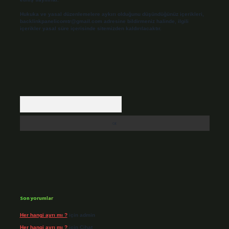
Hukuka ve yasal düzenlemelere aykırı olduğunu düşündüğünüz içerikleri,
backlinkpanelicomtr@gmail.com
adresine bildirmeniz halinde, ilgili
içerikler yasal süre içerisinde sitemizden kaldırılacaktır.
Arama
Son yorumlar
Her hangi ayrı mı ?
için
admin
Her hangi ayrı mı ?
için
Cihat