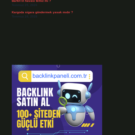
Bartın’ın havası temiz mi ?
Temmuz 25, 2026
Kargoda sigara göndermek yasak mıdır ?
Temmuz 24, 2026