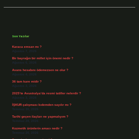
Sidebar
Son Yazılar
Karaca emsan mı ?
Ağustos 7, 2026
Bir bayrağın bir millet için önemi nedir ?
Ağustos 6, 2026
Avans hesabını ödemezsen ne olur ?
Ağustos 4, 2026
36 tam kare midir ?
Ağustos 3, 2026
2025’te Avustralya’da resmi tatiller nelerdir ?
Ağustos 3, 2026
İŞKUR çalışması kıdemden sayılır mı ?
Temmuz 30, 2026
Tarihi geçen ilaçları ne yapmalıyım ?
Temmuz 28, 2026
Kozmetik ürünlerin amacı nedir ?
Temmuz 26, 2026