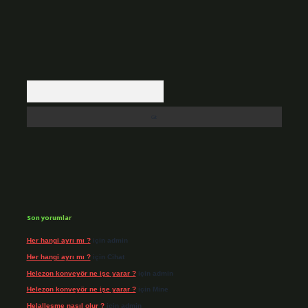
Arama
Son yorumlar
Her hangi ayrı mı ?
için
admin
Her hangi ayrı mı ?
için
Cihat
Helezon konveyör ne işe yarar ?
için
admin
Helezon konveyör ne işe yarar ?
için
Mine
Helalleşme nasıl olur ?
için
admin