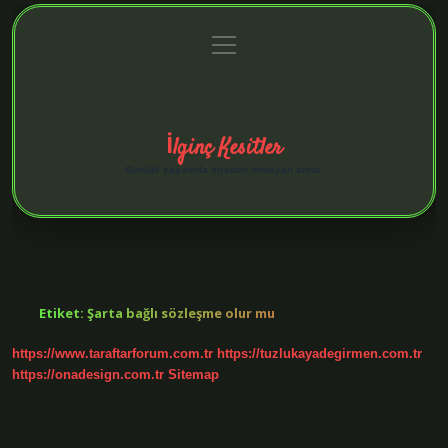
menüyü
Anasayfa
Gizlilik Politikası
Yasal Uyarı
aç
Hakkımızda
İlginç Kesitler
Günlük yaşamda sıradan olmayan anlar.
Etiket:
Şarta bağlı sözleşme olur mu
https://www.taraftarforum.com.tr
https://tuzlukayadegirmen.com.tr
https://onadesign.com.tr
Sitemap