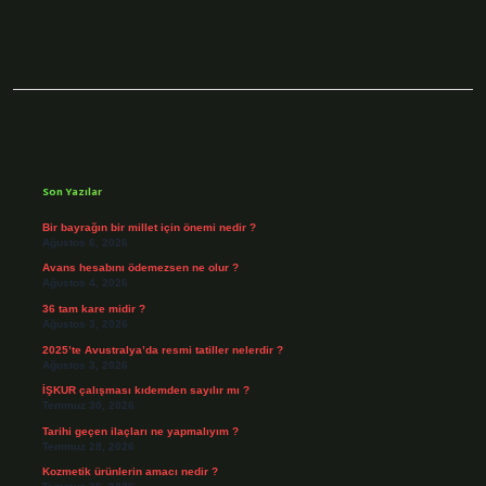
Sidebar
Son Yazılar
Bir bayrağın bir millet için önemi nedir ?
Ağustos 6, 2026
Avans hesabını ödemezsen ne olur ?
Ağustos 4, 2026
36 tam kare midir ?
Ağustos 3, 2026
2025’te Avustralya’da resmi tatiller nelerdir ?
Ağustos 3, 2026
İŞKUR çalışması kıdemden sayılır mı ?
Temmuz 30, 2026
Tarihi geçen ilaçları ne yapmalıyım ?
Temmuz 28, 2026
Kozmetik ürünlerin amacı nedir ?