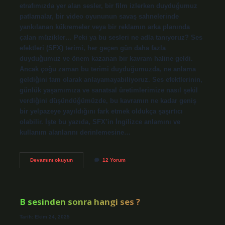
etrafımızda yer alan sesler, bir film izlerken duyduğumuz
patlamalar, bir video oyununun savaş sahnelerinde
yankılanan kükremeler veya bir reklamın arka planında
çalan müzikler… Peki ya bu sesleri ne adla tanıyoruz? Ses
efektleri (SFX) terimi, her geçen gün daha fazla
duyduğumuz ve önem kazanan bir kavram haline geldi.
Ancak çoğu zaman bu terimi duyduğumuzda, ne anlama
geldiğini tam olarak anlayamayabiliyoruz. Ses efektlerinin,
günlük yaşamımıza ve sanatsal üretimlerimize nasıl şekil
verdiğini düşündüğümüzde, bu kavramın ne kadar geniş
bir yelpazeye yayıldığını fark etmek oldukça şaşırtıcı
olabilir. İşte bu yazıda, SFX’in İngilizce anlamını ve
kullanım alanlarını derinlemesine…
SFX
Devamını okuyun
12 Yorum
ingilizce
ne
demek
?
B sesinden sonra hangi ses ?
Tarih: Ekim 24, 2025