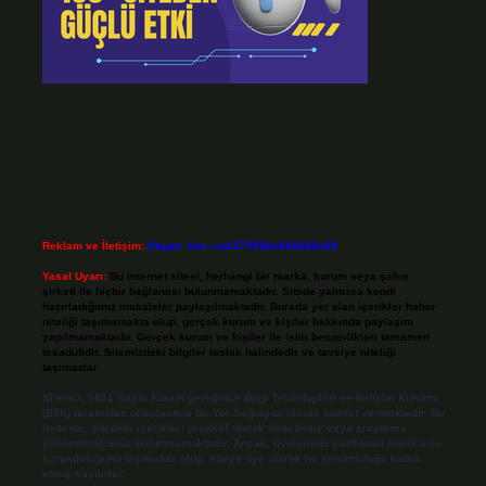
Reklam ve İletişim:
Skype: live:.cid.575569c608265c69
Yasal Uyarı:
Bu internet sitesi, herhangi bir marka, kurum veya şahıs
şirketi ile hiçbir bağlantısı bulunmamaktadır. Sitede yalnızca kendi
hazırladığımız makaleler paylaşılmaktadır. Burada yer alan içerikler haber
niteliği taşımamakta olup, gerçek kurum ve kişiler hakkında paylaşım
yapılmamaktadır. Gerçek kurum ve kişiler ile isim benzerlikleri tamamen
tesadüfidir. Sitemizdeki bilgiler taslak halindedir ve tavsiye niteliği
taşımazlar.
Sitemiz, 5651 Sayılı Kanun gereğince Bilgi Teknolojileri ve İletişim Kurumu
(BTK) tarafından onaylanmış bir Yer Sağlayıcı olarak hizmet vermektedir. Bu
nedenle, sitedeki içerikleri proaktif olarak denetleme veya araştırma
yükümlülüğümüz bulunmamaktadır. Ancak, üyelerimiz yazdıkları içeriklerin
sorumluluğunu taşımakta olup, siteye üye olarak bu sorumluluğu kabul
etmiş sayılırlar.