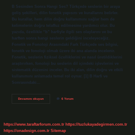
B Sesinden Sonra Hangi Ses? Türkçede seslerin bir araya
geliş şekilleri, dilin fonetik yapısını ve kurallarını belirler.
Bu kurallar, hem dilin doğru kullanımını sağlar hem de
kelimelerin doğru telaffuz edilmesine yardımcı olur. Bu
yazıda, özellikle “b” harfiyle ilgili ses olaylarını ve bu
harften sonra hangi seslerin geldiğini inceleyeceğiz.
Fonetik ve Fonoloji Arasındaki Fark Türkçede ses bilgisi,
fonetik ve fonoloji olmak üzere iki ana alanda incelenir.
Fonetik, seslerin fiziksel özelliklerini ve nasıl üretildiklerini
araştırırken, fonoloji bu seslerin dil içindeki işlevlerini ve
sistematik düzenini inceler. Bu iki alan, dilin doğru ve etkili
kullanımını anlamada temel rol oynar. [1] B Harfi ve
Sonrasındaki…
B
Devamını okuyun
6 Yorum
sesinden
sonra
hangi
ses
?
https://www.taraftarforum.com.tr
https://tuzlukayadegirmen.com.tr
https://onadesign.com.tr
Sitemap