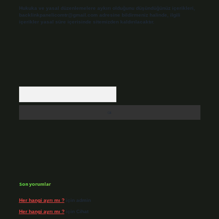
Hukuka ve yasal düzenlemelere aykırı olduğunu düşündüğünüz içerikleri,
backlinkpanelicomtr@gmail.com
adresine bildirmeniz halinde, ilgili
içerikler yasal süre içerisinde sitemizden kaldırılacaktır.
Arama
Son yorumlar
Her hangi ayrı mı ?
için
admin
Her hangi ayrı mı ?
için
Cihat