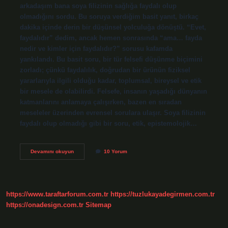
arkadaşım bana soya filizinin sağlığa faydalı olup
olmadığını sordu. Bu soruya verdiğim basit yanıt, birkaç
dakika içinde derin bir düşünsel yolculuğa dönüştü. “Evet,
faydalıdır” dedim, ancak hemen sonrasında “ama… fayda
nedir ve kimler için faydalıdır?” sorusu kafamda
yankılandı. Bu basit soru, bir tür felsefi düşünme biçimini
zorladı; çünkü faydalılık, doğrudan bir ürünün fiziksel
yararlarıyla ilgili olduğu kadar, toplumsal, bireysel ve etik
bir mesele de olabilirdi. Felsefe, insanın yaşadığı dünyanın
katmanlarını anlamaya çalışırken, bazen en sıradan
meseleler üzerinden evrensel sorulara ulaşır. Soya filizinin
faydalı olup olmadığı gibi bir soru, etik, epistemolojik…
Soya
Devamını okuyun
10 Yorum
filizi
faydalı
mı
?
https://www.taraftarforum.com.tr
https://tuzlukayadegirmen.com.tr
https://onadesign.com.tr
Sitemap