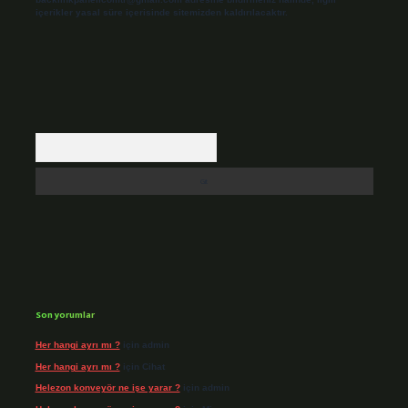
içerikler yasal süre içerisinde sitemizden kaldırılacaktır.
Arama
Son yorumlar
Her hangi ayrı mı ?
için
admin
Her hangi ayrı mı ?
için
Cihat
Helezon konveyör ne işe yarar ?
için
admin