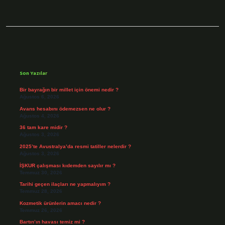
Sidebar
Son Yazılar
Bir bayrağın bir millet için önemi nedir ?
Ağustos 6, 2026
Avans hesabını ödemezsen ne olur ?
Ağustos 4, 2026
36 tam kare midir ?
Ağustos 3, 2026
2025’te Avustralya’da resmi tatiller nelerdir ?
Ağustos 3, 2026
İŞKUR çalışması kıdemden sayılır mı ?
Temmuz 30, 2026
Tarihi geçen ilaçları ne yapmalıyım ?
Temmuz 28, 2026
Kozmetik ürünlerin amacı nedir ?
Temmuz 26, 2026
Bartın’ın havası temiz mi ?