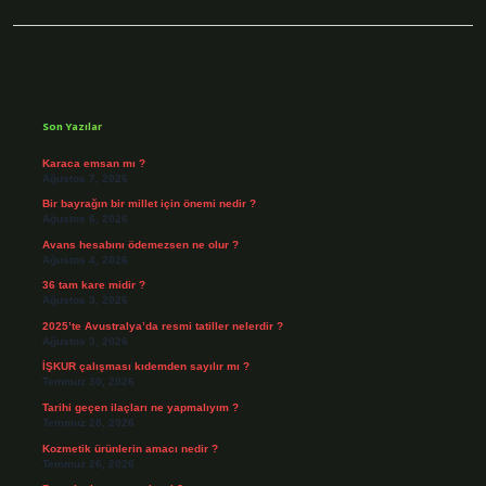
Sidebar
Son Yazılar
Karaca emsan mı ?
Ağustos 7, 2026
Bir bayrağın bir millet için önemi nedir ?
Ağustos 6, 2026
Avans hesabını ödemezsen ne olur ?
Ağustos 4, 2026
36 tam kare midir ?
Ağustos 3, 2026
2025’te Avustralya’da resmi tatiller nelerdir ?
Ağustos 3, 2026
İŞKUR çalışması kıdemden sayılır mı ?
Temmuz 30, 2026
Tarihi geçen ilaçları ne yapmalıyım ?
Temmuz 28, 2026
Kozmetik ürünlerin amacı nedir ?
Temmuz 26, 2026