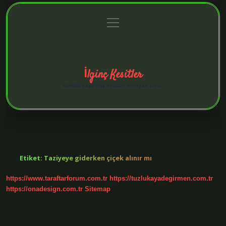
menüyü
Anasayfa
Gizlilik Politikası
Yasal Uyarı
aç
Hakkımızda
İlginç Kesitler
Günlük yaşamda sıradan olmayan anlar.
Etiket:
Taziyeye giderken çiçek alınır mı
https://www.taraftarforum.com.tr
https://tuzlukayadegirmen.com.tr
https://onadesign.com.tr
Sitemap