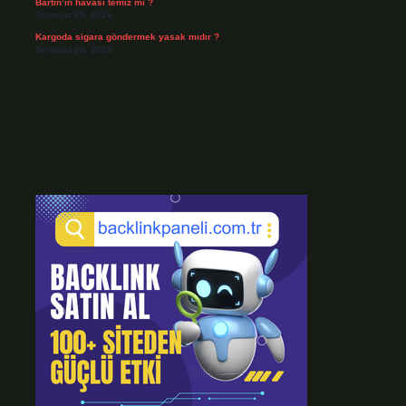
Bartın’ın havası temiz mi ?
Temmuz 25, 2026
Kargoda sigara göndermek yasak mıdır ?
Temmuz 24, 2026