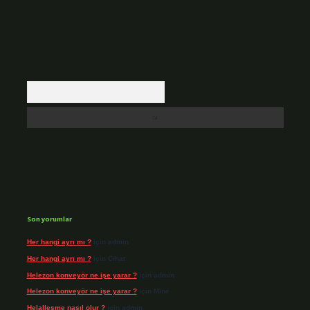
Arama
Son yorumlar
Her hangi ayrı mı ?
için
admin
Her hangi ayrı mı ?
için
Cihat
Helezon konveyör ne işe yarar ?
için
admin
Helezon konveyör ne işe yarar ?
için
Mine
Helalleşme nasıl olur ?
için
admin