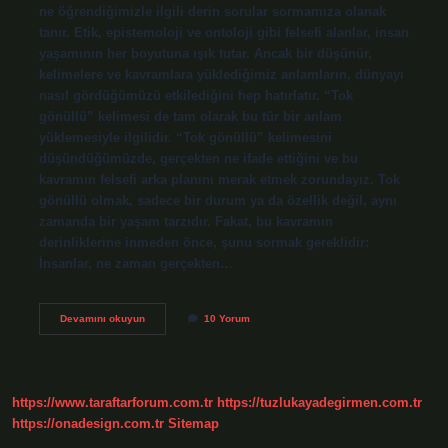
ne öğrendiğimizle ilgili derin sorular sormamıza olanak
tanır. Etik, epistemoloji ve ontoloji gibi felsefi alanlar, insan
yaşamının her boyutuna ışık tutar. Ancak bir düşünür,
kelimelere ve kavramlara yüklediğimiz anlamların, dünyayı
nasıl gördüğümüzü etkilediğini hep hatırlatır. “Tok
gönüllü” kelimesi de tam olarak bu tür bir anlam
yüklemesiyle ilgilidir. “Tok gönüllü” kelimesini
düşündüğümüzde, gerçekten ne ifade ettiğini ve bu
kavramın felsefi arka planını merak etmek zorundayız. Tok
gönüllü olmak, sadece bir durum ya da özellik değil, aynı
zamanda bir yaşam tarzıdır. Fakat, bu kavramın
derinliklerine inmeden önce, şunu sormak gereklidir:
İnsanlar, ne zaman gerçekten…
Tok
Devamını okuyun
10 Yorum
gönüllü
ne
demek
?
https://www.taraftarforum.com.tr
https://tuzlukayadegirmen.com.tr
https://onadesign.com.tr
Sitemap