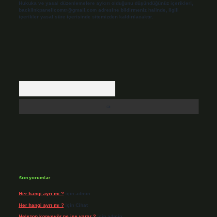
Hukuka ve yasal düzenlemelere aykırı olduğunu düşündüğünüz içerikleri,
backlinkpanelicomtr@gmail.com
adresine bildirmeniz halinde, ilgili
içerikler yasal süre içerisinde sitemizden kaldırılacaktır.
Arama
Son yorumlar
Her hangi ayrı mı ?
için
admin
Her hangi ayrı mı ?
için
Cihat
Helezon konveyör ne işe yarar ?
için
admin