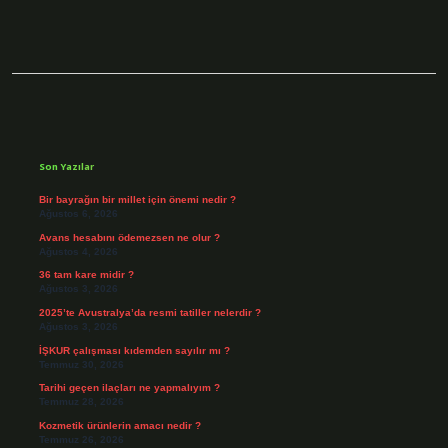
Sidebar
Son Yazılar
Bir bayrağın bir millet için önemi nedir ?
Ağustos 6, 2026
Avans hesabını ödemezsen ne olur ?
Ağustos 4, 2026
36 tam kare midir ?
Ağustos 3, 2026
2025’te Avustralya’da resmi tatiller nelerdir ?
Ağustos 3, 2026
İŞKUR çalışması kıdemden sayılır mı ?
Temmuz 30, 2026
Tarihi geçen ilaçları ne yapmalıyım ?
Temmuz 28, 2026
Kozmetik ürünlerin amacı nedir ?
Temmuz 26, 2026