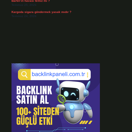
Bartın’ın havası temiz mi ?
Temmuz 25, 2026
Kargoda sigara göndermek yasak mıdır ?
Temmuz 24, 2026