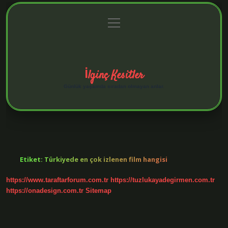
menüyü
Anasayfa
Gizlilik Politikası
Yasal Uyarı
aç
Hakkımızda
İlginç Kesitler
Günlük yaşamda sıradan olmayan anlar.
Etiket:
Türkiyede en çok izlenen film hangisi
https://www.taraftarforum.com.tr
https://tuzlukayadegirmen.com.tr
https://onadesign.com.tr
Sitemap