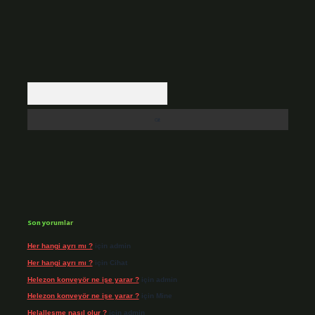
Arama
Son yorumlar
Her hangi ayrı mı ?
için
admin
Her hangi ayrı mı ?
için
Cihat
Helezon konveyör ne işe yarar ?
için
admin
Helezon konveyör ne işe yarar ?
için
Mine
Helalleşme nasıl olur ?
için
admin