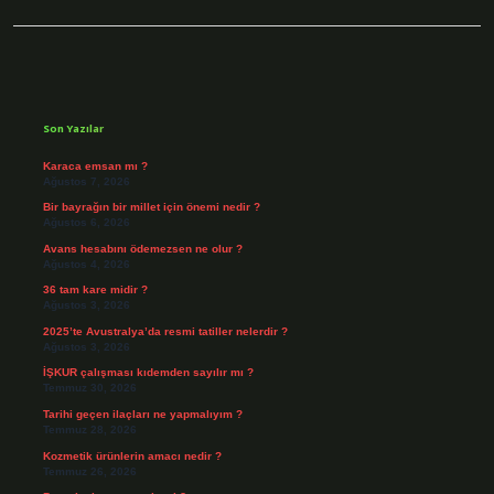
Sidebar
Son Yazılar
Karaca emsan mı ?
Ağustos 7, 2026
Bir bayrağın bir millet için önemi nedir ?
Ağustos 6, 2026
Avans hesabını ödemezsen ne olur ?
Ağustos 4, 2026
36 tam kare midir ?
Ağustos 3, 2026
2025’te Avustralya’da resmi tatiller nelerdir ?
Ağustos 3, 2026
İŞKUR çalışması kıdemden sayılır mı ?
Temmuz 30, 2026
Tarihi geçen ilaçları ne yapmalıyım ?
Temmuz 28, 2026
Kozmetik ürünlerin amacı nedir ?
Temmuz 26, 2026