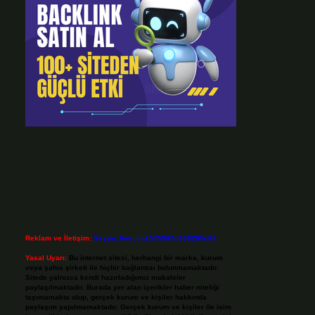
Reklam ve İletişim:
Skype: live:.cid.575569c608265c69
Yasal Uyarı:
Bu internet sitesi, herhangi bir marka, kurum
veya şahıs şirketi ile hiçbir bağlantısı bulunmamaktadır.
Sitede yalnızca kendi hazırladığımız makaleler
paylaşılmaktadır. Burada yer alan içerikler haber niteliği
taşımamakta olup, gerçek kurum ve kişiler hakkında
paylaşım yapılmamaktadır. Gerçek kurum ve kişiler ile isim