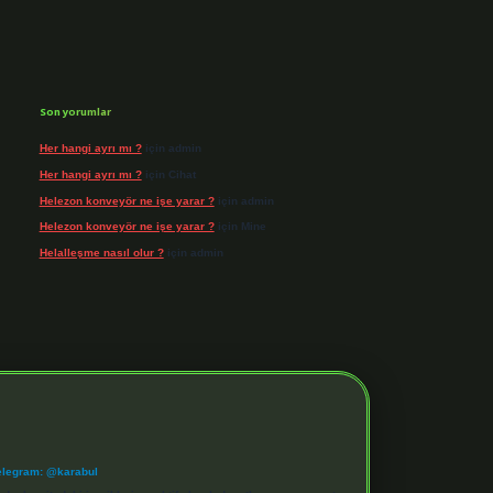
Son yorumlar
Her hangi ayrı mı ?
için
admin
Her hangi ayrı mı ?
için
Cihat
Helezon konveyör ne işe yarar ?
için
admin
Helezon konveyör ne işe yarar ?
için
Mine
Helalleşme nasıl olur ?
için
admin
elegram: @karabul