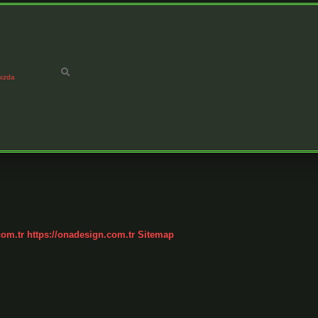
ızda
com.tr
https://onadesign.com.tr
Sitemap