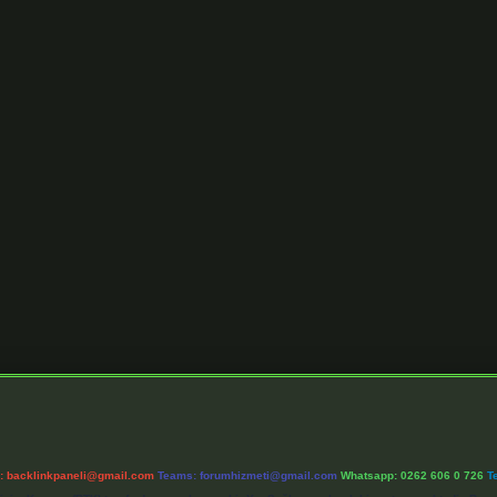
l:
backlinkpaneli@gmail.com
Teams:
forumhizmeti@gmail.com
Whatsapp: 0262 606 0 726
T