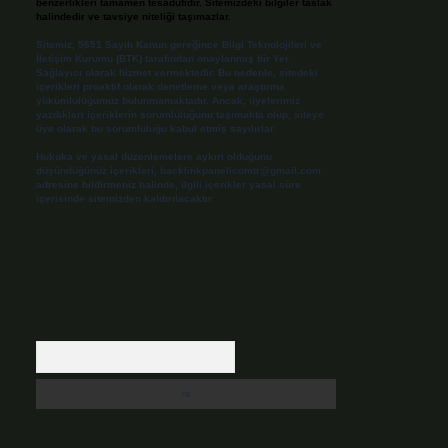
benzerlikleri tamamen tesadüfidir. Sitemizdeki bilgiler taslak
halindedir ve tavsiye niteliği taşımazlar.
Sitemiz, 5651 Sayılı Kanun gereğince Bilgi Teknolojileri ve
İletişim Kurumu (BTK) tarafından onaylanmış bir Yer
Sağlayıcı olarak hizmet vermektedir. Bu nedenle, sitedeki
içerikleri proaktif olarak denetleme veya araştırma
yükümlülüğümüz bulunmamaktadır. Ancak, üyelerimiz
yazdıkları içeriklerin sorumluluğunu taşımakta olup, siteye
üye olarak bu sorumluluğu kabul etmiş sayılırlar.
Hukuka ve yasal düzenlemelere aykırı olduğunu
düşündüğünüz içerikleri,
backlinkpanelicomtr@gmail.com
adresine bildirmeniz halinde, ilgili içerikler yasal süre
içerisinde sitemizden kaldırılacaktır.
Arama