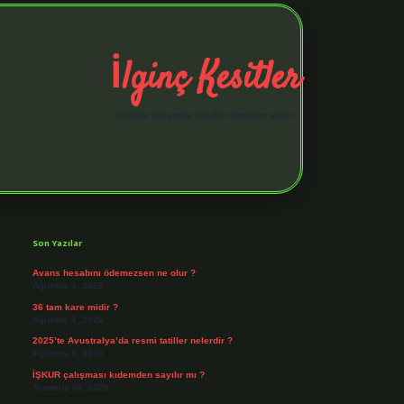
İlginç Kesitler
Günlük yaşamda sıradan olmayan anlar.
Sidebar
elexbet giriş adresi
https://tul
Son Yazılar
Avans hesabını ödemezsen ne olur ?
Ağustos 4, 2026
36 tam kare midir ?
Ağustos 3, 2026
2025’te Avustralya’da resmi tatiller nelerdir ?
Ağustos 3, 2026
İŞKUR çalışması kıdemden sayılır mı ?
Temmuz 30, 2026