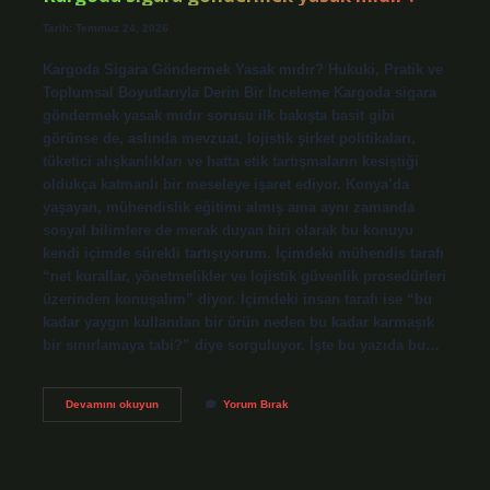
Tarih: Temmuz 24, 2026
Kargoda Sigara Göndermek Yasak mıdır? Hukuki, Pratik ve
Toplumsal Boyutlarıyla Derin Bir İnceleme Kargoda sigara
göndermek yasak mıdır sorusu ilk bakışta basit gibi
görünse de, aslında mevzuat, lojistik şirket politikaları,
tüketici alışkanlıkları ve hatta etik tartışmaların kesiştiği
oldukça katmanlı bir meseleye işaret ediyor. Konya’da
yaşayan, mühendislik eğitimi almış ama aynı zamanda
sosyal bilimlere de merak duyan biri olarak bu konuyu
kendi içimde sürekli tartışıyorum. İçimdeki mühendis tarafı
“net kurallar, yönetmelikler ve lojistik güvenlik prosedürleri
üzerinden konuşalım” diyor. İçimdeki insan tarafı ise “bu
kadar yaygın kullanılan bir ürün neden bu kadar karmaşık
bir sınırlamaya tabi?” diye sorguluyor. İşte bu yazıda bu…
Kargoda
Devamını okuyun
Yorum Bırak
sigara
göndermek
yasak
mıdır
?