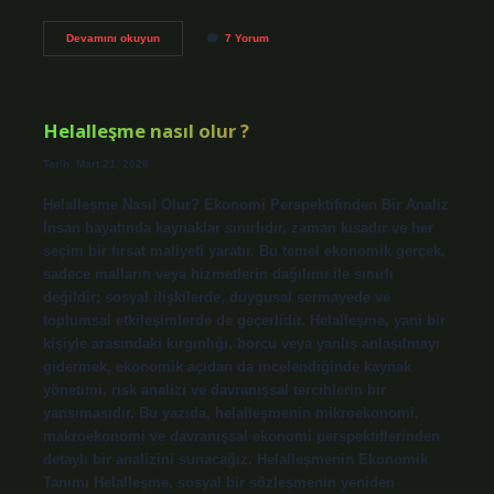
Her
Devamını okuyun
7 Yorum
hangi
ayrı
mı
?
Helalleşme nasıl olur ?
Tarih: Mart 21, 2026
Helalleşme Nasıl Olur? Ekonomi Perspektifinden Bir Analiz
İnsan hayatında kaynaklar sınırlıdır, zaman kısadır ve her
seçim bir fırsat maliyeti yaratır. Bu temel ekonomik gerçek,
sadece malların veya hizmetlerin dağılımı ile sınırlı
değildir; sosyal ilişkilerde, duygusal sermayede ve
toplumsal etkileşimlerde de geçerlidir. Helalleşme, yani bir
kişiyle arasındaki kırgınlığı, borcu veya yanlış anlaşılmayı
gidermek, ekonomik açıdan da incelendiğinde kaynak
yönetimi, risk analizi ve davranışsal tercihlerin bir
yansımasıdır. Bu yazıda, helalleşmenin mikroekonomi,
makroekonomi ve davranışsal ekonomi perspektiflerinden
detaylı bir analizini sunacağız. Helalleşmenin Ekonomik
Tanımı Helalleşme, sosyal bir sözleşmenin yeniden