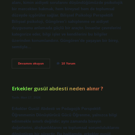
alanı, kimin aidiyeti sorularını düşündüğümüzde psikolojik
bir mercekten bakmak, hem bireysel hem de toplumsal
düzeyde içgörüler sağlar. Bilişsel Psikoloji Perspektifi
Bilişsel psikoloji, Güngören’i sahiplenme ve aidiyet
duygusunu anlamada güçlü bir araçtır. İnsanlar çevrelerini
kategorize eder, bilgi işler ve kendilerini bu bilgiler
üzerinden konumlandırır. Güngören’de yaşayan bir birey,
semtiyle…
Güngören
Devamını okuyun
10 Yorum
kimin
?
Erkekler gusül abdesti neden alınır ?
Tarih: Mart 17, 2026
Erkekler Gusül Abdesti ve Pedagojik Perspektif:
Öğrenmenin Dönüştürücü Gücü Öğrenme, yalnızca bilgi
edinmekle sınırlı değildir; aynı zamanda bireyin
değerlerini, alışkanlıklarını ve toplumsal sorumluluklarını
dönüştüren bir süreçtir. Bu bağlamda, erkekler gusül