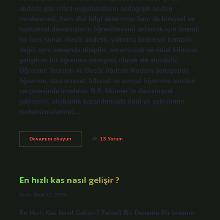
abdesti gibi ritüel uygulamaların pedagojik açıdan
incelenmesi, hem dini bilgi aktarımını hem de bireysel ve
toplumsal davranışların öğrenilmesini anlamak için önemli
bir lens sunar. Gusül abdesti, yalnızca bedensel temizlik
değil, aynı zamanda disiplin, sorumluluk ve ritüel bilincini
geliştiren bir öğrenme deneyimi olarak ele alınabilir.
Öğrenme Teorileri ve Gusül Abdesti Modern pedagojide
öğrenme, davranışsal, bilişsel ve sosyal öğrenme teorileri
çerçevesinde incelenir. B.F. Skinner’in davranışsal
yaklaşımı, alışkanlık kazandırmada ödül ve pekiştirme
mekanizmalarının…
Erkekler
Devamını okuyun
13 Yorum
gusül
abdesti
neden
alınır
?
En hızlı kas nasıl gelişir ?
Tarih: Mart 17, 2026
En Hızlı Kas Nasıl Gelişir? Felsefi Bir Deneme Bir insanın