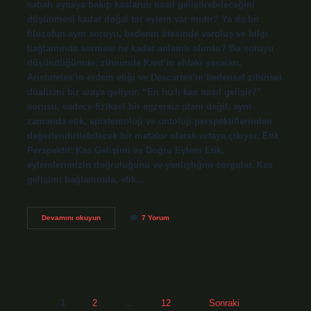
sabah aynaya bakıp kaslarını nasıl geliştirebileceğini
düşünmesi kadar doğal bir eylem var mıdır? Ya da bir
filozofun aynı soruyu, bedenin ötesinde varoluş ve bilgi
bağlamında sorması ne kadar anlamlı olurdu? Bu soruyu
düşündüğümde, zihnimde Kant’ın ahlaki yasaları,
Aristoteles’in erdem etiği ve Descartes’ın bedensel zihinsel
dualizmi bir araya geliyor. “En hızlı kas nasıl gelişir?”
sorusu, sadece fiziksel bir egzersiz planı değil, aynı
zamanda etik, epistemoloji ve ontoloji perspektiflerinden
değerlendirilebilecek bir metafor olarak ortaya çıkıyor. Etik
Perspektif: Kas Gelişimi ve Doğru Eylem Etik,
eylemlerimizin doğruluğunu ve yanlışlığını sorgular. Kas
gelişimi bağlamında, etik…
En
Devamını okuyun
7 Yorum
hızlı
kas
nasıl
gelişir
?
Yazı
1
2
…
12
Sonraki