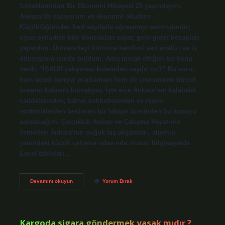
Sokaklarından Bir Ekonomi Hikayesi 25 yaşındayım,
Ankara’da yaşıyorum ve ekonomi okudum.
Küçüklüğümden beri sayılarla uğraşmayı sevmişimdir;
oyun oynarken bile boncukları sayar, gelir-gider hesapları
yapardım. Üniversiteyi bitirince kendimi veri analizi ve iş
dünyasının içinde buldum. Ama merak ettiğim bir konu
vardı: “İŞKUR çalışması kıdemden sayılır mı?” Bu soru,
hem kendi kariyer planlamam hem de çevremdeki birçok
insanın kafasını kurcalıyor. İşte size Ankara’nın kalabalık
caddelerinden, kahve sohbetlerinden ve resmi
istatistiklerden beslenen bir hikaye üzerinden bu konuyu
anlatacağım. Çocukluk Anıları ve Çalışma Hayatının
Temelleri Ankara’nın soğuk kış akşamları, ailemin
yanındaki küçük çalışma odasında oturur, bilgisayarda
Excel tabloları…
İŞKUR
Devamını okuyun
Yorum Bırak
çalışması
kıdemden
sayılır
mı
?
Kargoda sigara göndermek yasak mıdır ?