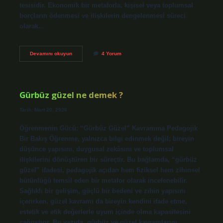
tesisidir. Ekonomik bir metaforla, kişisel veya toplumsal
borçların ödenmesi ve ilişkilerin dengelenmesi süreci
olarak…
Helalleşme
Devamını okuyun
4 Yorum
nasıl
olur
?
Gürbüz güzel ne demek ?
Tarih: Mart 20, 2026
Öğrenmenin Gücü: “Gürbüz Güzel” Kavramına Pedagojik
Bir Bakış Öğrenme, yalnızca bilgi edinmek değil; bireyin
düşünce yapısını, duygusal zekâsını ve toplumsal
ilişkilerini dönüştüren bir süreçtir. Bu bağlamda, “gürbüz
güzel” ifadesi, pedagojik açıdan hem fiziksel hem zihinsel
bütünlüğü temsil eden bir metafor olarak incelenebilir.
Sağlıklı bir gelişim, güçlü bir bedeni ve zihin yapısını
içerirken, güzel kavramı da bireyin kendini ifade etme,
estetik ve etik değerlerle uyum içinde olma kapasitesini
çağrıştırır. Bu yazıda, gürbüz ve güzel kavramlarını