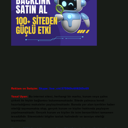
Reklam ve İletişim:
Skype: live:.cid.575569c608265c69
Yasal Uyarı:
Bu internet sitesi, herhangi bir marka, kurum veya şahıs
şirketi ile hiçbir bağlantısı bulunmamaktadır. Sitede yalnızca kendi
hazırladığımız makaleler paylaşılmaktadır. Burada yer alan içerikler haber
niteliği taşımamakta olup, gerçek kurum ve kişiler hakkında paylaşım
yapılmamaktadır. Gerçek kurum ve kişiler ile isim benzerlikleri tamamen
tesadüfidir. Sitemizdeki bilgiler taslak halindedir ve tavsiye niteliği
taşımazlar.