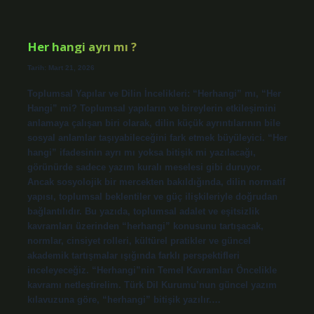
olur
mu
?
Her hangi ayrı mı ?
Tarih: Mart 21, 2026
Toplumsal Yapılar ve Dilin İncelikleri: “Herhangi” mı, “Her
Hangi” mi? Toplumsal yapıların ve bireylerin etkileşimini
anlamaya çalışan biri olarak, dilin küçük ayrıntılarının bile
sosyal anlamlar taşıyabileceğini fark etmek büyüleyici. “Her
hangi” ifadesinin ayrı mı yoksa bitişik mi yazılacağı,
görünürde sadece yazım kuralı meselesi gibi duruyor.
Ancak sosyolojik bir mercekten bakıldığında, dilin normatif
yapısı, toplumsal beklentiler ve güç ilişkileriyle doğrudan
bağlantılıdır. Bu yazıda, toplumsal adalet ve eşitsizlik
kavramları üzerinden “herhangi” konusunu tartışacak,
normlar, cinsiyet rolleri, kültürel pratikler ve güncel
akademik tartışmalar ışığında farklı perspektifleri
inceleyeceğiz. “Herhangi”nin Temel Kavramları Öncelikle
kavramı netleştirelim. Türk Dil Kurumu’nun güncel yazım
kılavuzuna göre, “herhangi” bitişik yazılır.…