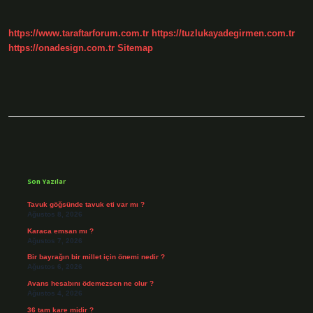
sayfalaması
https://www.taraftarforum.com.tr
https://tuzlukayadegirmen.com.tr
https://onadesign.com.tr
Sitemap
Sidebar
Son Yazılar
Tavuk göğsünde tavuk eti var mı ?
Ağustos 8, 2026
Karaca emsan mı ?
Ağustos 7, 2026
Bir bayrağın bir millet için önemi nedir ?
Ağustos 6, 2026
Avans hesabını ödemezsen ne olur ?
Ağustos 4, 2026
36 tam kare midir ?