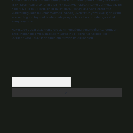
Sitemiz, 5651 Sayılı Kanun gereğince Bilgi Teknolojileri ve İletişim Kurumu
(BTK) tarafından onaylanmış bir Yer Sağlayıcı olarak hizmet vermektedir. Bu
nedenle, sitedeki içerikleri proaktif olarak denetleme veya araştırma
yükümlülüğümüz bulunmamaktadır. Ancak, üyelerimiz yazdıkları içeriklerin
sorumluluğunu taşımakta olup, siteye üye olarak bu sorumluluğu kabul
etmiş sayılırlar.
Hukuka ve yasal düzenlemelere aykırı olduğunu düşündüğünüz içerikleri,
backlinkpanelicomtr@gmail.com
adresine bildirmeniz halinde, ilgili
içerikler yasal süre içerisinde sitemizden kaldırılacaktır.
Arama