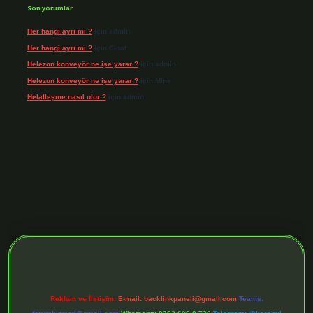
Son yorumlar
Her hangi ayrı mı ?
için
admin
Her hangi ayrı mı ?
için
Cihat
Helezon konveyör ne işe yarar ?
için
admin
Helezon konveyör ne işe yarar ?
için
Mine
Helalleşme nasıl olur ?
için
admin
s://tulipbett.net/
Reklam ve İletişim:
E-mail:
backlinkpaneli@gmail.com
Teams: