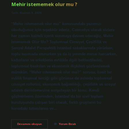
?
Mehir istememek olur mu ?
Tarih: Haziran 9, 2026
“Mehir istememek olur mu” konusundaki yazımızı
okuduğunuz için teşekkür ederiz. Catmedya olarak sizlere
her zaman kaliteli içerik sunmaya devam edeceğiz. Mehir
İstememek Olur Mu? Toplumsal Cinsiyet, Çeşitlilik ve
Sosyal Adalet Perspektifi İstanbul sokaklarında yürürken,
toplu taşımada otururken ya da iş yerinde mesai harcarken,
kadınların ve erkeklerin evlilikle ilgili beklentilerini,
toplumsal baskıları ve ekonomik ilişkileri gözlemlemek
mümkün. “Mehir istememek olur mu?” sorusu, basit bir
evlilik finansal terciği gibi görünse de aslında toplumsal
cinsiyet rollerini, ekonomik bağımlılığı, çeşitlilik ve sosyal
adaleti derinlemesine sorgulayan bir konu. Kendi
gözlemlerim üzerinden, İstanbul’da bir sivil toplum
kuruluşunda çalışan biri olarak, farklı grupların bu
konudaki tutumlarını ve…
Mehir
Devamını okuyun
Yorum Bırak
istememek