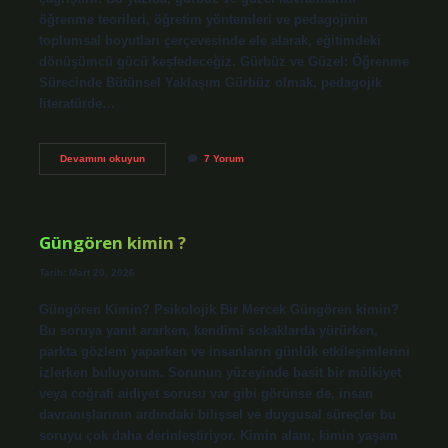
öğrenme teorileri, öğretim yöntemleri ve pedagojinin
toplumsal boyutları çerçevesinde ele alarak, eğitimdeki
dönüşümcü gücü keşfedeceğiz. Gürbüz ve Güzel: Öğrenme
Sürecinde Bütünsel Yaklaşım Gürbüz olmak, pedagojik
literatürde…
Gürbüz
Devamını okuyun
7 Yorum
güzel
ne
demek
?
Güngören kimin ?
Tarih: Mart 20, 2026
Güngören Kimin? Psikolojik Bir Mercek Güngören kimin?
Bu soruya yanıt ararken, kendimi sokaklarda yürürken,
parkta gözlem yaparken ve insanların günlük etkileşimlerini
izlerken buluyorum. Sorunun yüzeyinde basit bir mülkiyet
veya coğrafi aidiyet sorusu var gibi görünse de, insan
davranışlarının ardındaki bilişsel ve duygusal süreçler bu
soruyu çok daha derinleştiriyor. Kimin alanı, kimin yaşam