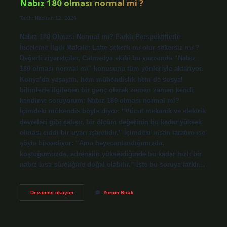
Nabız 180 olması normal mi ?
Tarih: Haziran 12, 2026
Nabız 180 Olması Normal mi? Farklı Perspektiflerle
İnceleme İlgili Makale: Latte şekerli mi olur sekersiz mi ?
Değerli ziyaretçiler, Catmedya ekibi bu yazısında “Nabız
180 olması normal mi” konusunu tüm yönleriyle aktarıyor.
Konya’da yaşayan, hem mühendislik hem de sosyal
bilimlerle ilgilenen bir genç olarak zaman zaman kendi
kendime soruyorum: Nabız 180 olması normal mi?
İçimdeki mühendis böyle diyor: “Vücut mekanik ve elektrik
devreleri gibi çalışır, bir ölçüm değerinin bu kadar yüksek
olması ciddi bir uyarı işaretidir.” İçimdeki insan tarafım ise
şöyle hissediyor: “Ama heyecanlandığımızda,
koştuğumuzda, adrenalin yükseldiğinde bu kadar hızlı bir
nabız kısa süreliğine doğal olabilir.” İşte bu soruya farklı…
Nabız
Devamını okuyun
Yorum Bırak
180
olması
normal
mi