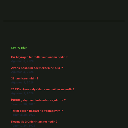
Sidebar
Son Yazılar
Bir bayrağın bir millet için önemi nedir ?
Ağustos 6, 2026
Avans hesabını ödemezsen ne olur ?
Ağustos 4, 2026
36 tam kare midir ?
Ağustos 3, 2026
2025’te Avustralya’da resmi tatiller nelerdir ?
Ağustos 3, 2026
İŞKUR çalışması kıdemden sayılır mı ?
Temmuz 30, 2026
Tarihi geçen ilaçları ne yapmalıyım ?
Temmuz 28, 2026
Kozmetik ürünlerin amacı nedir ?
Temmuz 26, 2026