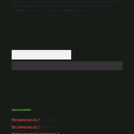
Hukuka ve yasal düzenlemelere aykırı olduğunu düşündüğünüz içerikleri,
backlinkpanelicomtr@gmail.com
adresine bildirmeniz halinde, ilgili
içerikler yasal süre içerisinde sitemizden kaldırılacaktır.
Arama
Son yorumlar
Her hangi ayrı mı ?
için
admin
Her hangi ayrı mı ?
için
Cihat
Helezon konveyör ne işe yarar ?
için
admin