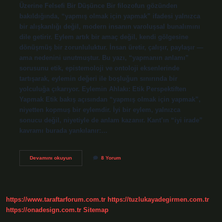
Üzerine Felsefi Bir Düşünce Bir filozofun gözünden
bakıldığında, “yapmış olmak için yapmak” ifadesi yalnızca
bir alışkanlığı değil, modern insanın varoluşsal bunalımını
dile getirir. Eylem artık bir amaç değil, kendi gölgesine
dönüşmüş bir zorunluluktur. İnsan üretir, çalışır, paylaşır —
ama nedenini unutmuştur. Bu yazı, “yapmanın anlamı”
sorusunu etik, epistemoloji ve ontoloji eksenlerinde
tartışarak, eylemin değeri ile boşluğun sınırında bir
yolculuğa çıkarıyor. Eylemin Ahlakı: Etik Perspektiften
Yapmak Etik bakış açısından “yapmış olmak için yapmak”,
niyetten kopmuş bir eylemdir. İyi bir eylem, yalnızca
sonucu değil, niyetiyle de anlam kazanır. Kant’ın “iyi irade”
kavramı burada yankılanır:…
Yapmış
Devamını okuyun
8 Yorum
olmak
için
yapmak
ne
demek
https://www.taraftarforum.com.tr
https://tuzlukayadegirmen.com.tr
?
https://onadesign.com.tr
Sitemap