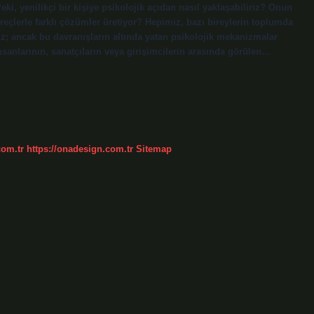
Peki, yenilikçi bir kişiye psikolojik açıdan nasıl yaklaşabiliriz? Onun
reçlerle farklı çözümler üretiyor? Hepimiz, bazı bireylerin toplumda
eriz; ancak bu davranışların altında yatan psikolojik mekanizmalar
insanlarının, sanatçıların veya girişimcilerin arasında görülen…
com.tr
https://onadesign.com.tr
Sitemap