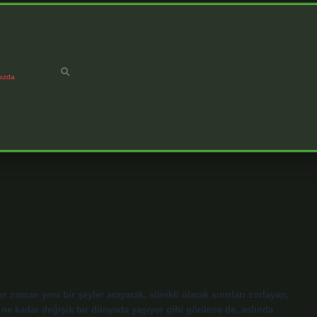
ızda
r zaman yeni bir şeyler arayarak, sürekli olarak sınırları zorlayan,
, ne kadar değişik bir dünyada yaşıyor gibi görünse de, aslında