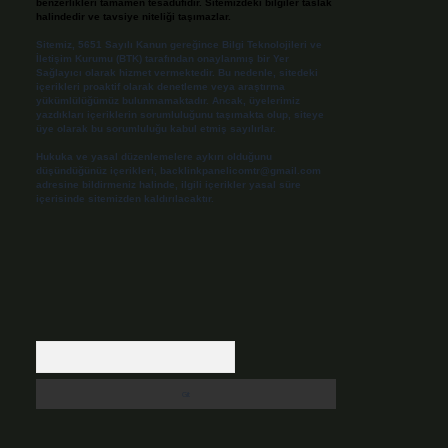
benzerlikleri tamamen tesadüfidir. Sitemizdeki bilgiler taslak
halindedir ve tavsiye niteliği taşımazlar.
Sitemiz, 5651 Sayılı Kanun gereğince Bilgi Teknolojileri ve
İletişim Kurumu (BTK) tarafından onaylanmış bir Yer
Sağlayıcı olarak hizmet vermektedir. Bu nedenle, sitedeki
içerikleri proaktif olarak denetleme veya araştırma
yükümlülüğümüz bulunmamaktadır. Ancak, üyelerimiz
yazdıkları içeriklerin sorumluluğunu taşımakta olup, siteye
üye olarak bu sorumluluğu kabul etmiş sayılırlar.
Hukuka ve yasal düzenlemelere aykırı olduğunu
düşündüğünüz içerikleri,
backlinkpanelicomtr@gmail.com
adresine bildirmeniz halinde, ilgili içerikler yasal süre
içerisinde sitemizden kaldırılacaktır.
Arama