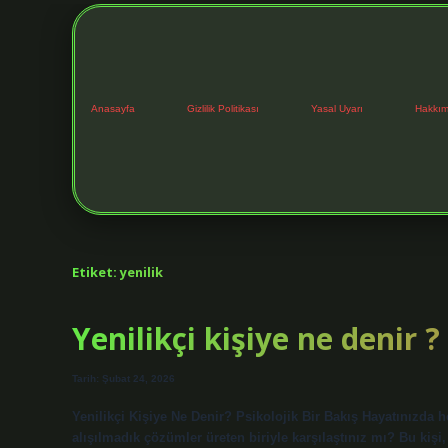
Anasayfa
Gizlilik Politikası
Yasal Uyarı
Hakkım
Etiket:
yenilik
Yenilikçi kişiye ne denir ?
Tarih: Şubat 24, 2026
Yenilikçi Kişiye Ne Denir? Psikolojik Bir Bakış Hayatınızda he
alışılmadık çözümler üreten biriyle karşılaştınız mı? Bu kişi