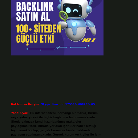
Reklam ve İletişim:
Skype: live:.cid.575569c608265c69
Yasal Uyarı:
Bu internet sitesi, herhangi bir marka, kurum
veya şahıs şirketi ile hiçbir bağlantısı bulunmamaktadır.
Sitede yalnızca kendi hazırladığımız makaleler
paylaşılmaktadır. Burada yer alan içerikler haber niteliği
taşımamakta olup, gerçek kurum ve kişiler hakkında
paylaşım yapılmamaktadır. Gerçek kurum ve kişiler ile isim