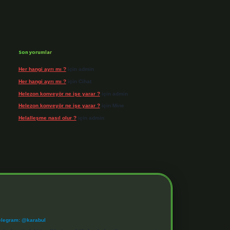
Son yorumlar
Her hangi ayrı mı ?
için
admin
Her hangi ayrı mı ?
için
Cihat
Helezon konveyör ne işe yarar ?
için
admin
Helezon konveyör ne işe yarar ?
için
Mine
Helalleşme nasıl olur ?
için
admin
elegram: @karabul