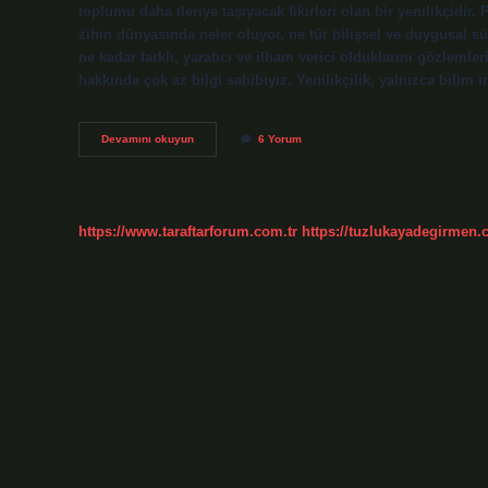
toplumu daha ileriye taşıyacak fikirleri olan bir yenilikçidir. 
zihin dünyasında neler oluyor, ne tür bilişsel ve duygusal sü
ne kadar farklı, yaratıcı ve ilham verici olduklarını gözleml
hakkında çok az bilgi sahibiyiz. Yenilikçilik, yalnızca bilim 
Yenilikçi
Devamını okuyun
6 Yorum
kişiye
ne
denir
?
https://www.taraftarforum.com.tr
https://tuzlukayadegirmen.