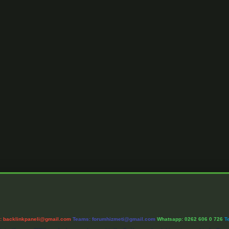
l:
backlinkpaneli@gmail.com
Teams:
forumhizmeti@gmail.com
Whatsapp: 0262 606 0 726
T