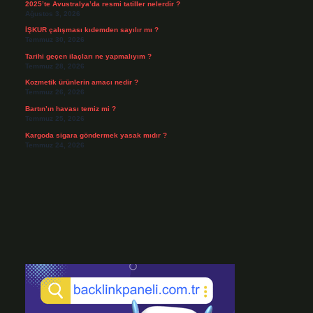
2025’te Avustralya’da resmi tatiller nelerdir ?
Ağustos 3, 2026
İŞKUR çalışması kıdemden sayılır mı ?
Temmuz 30, 2026
Tarihi geçen ilaçları ne yapmalıyım ?
Temmuz 28, 2026
Kozmetik ürünlerin amacı nedir ?
Temmuz 26, 2026
Bartın’ın havası temiz mi ?
Temmuz 25, 2026
Kargoda sigara göndermek yasak mıdır ?
Temmuz 24, 2026