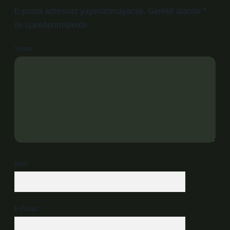
E-posta adresiniz yayınlanmayacak.
Gerekli alanlar
*
ile işaretlenmişlerdir
Yorum
İsim*
E-Posta*