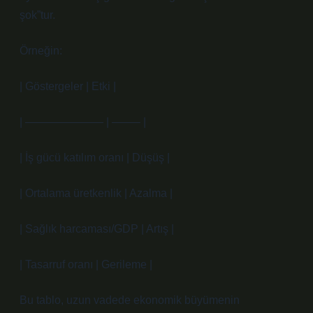
şok”tur.
Örneğin:
| Göstergeler | Etki |
| ——————— | ——– |
| İş gücü katılım oranı | Düşüş |
| Ortalama üretkenlik | Azalma |
| Sağlık harcaması/GDP | Artış |
| Tasarruf oranı | Gerileme |
Bu tablo, uzun vadede ekonomik büyümenin