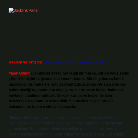
Reklam ve İletişim:
Skype: live:.cid.575569c608265c69
Yasal Uyarı:
Bu internet sitesi, herhangi bir marka, kurum veya şahıs
şirketi ile hiçbir bağlantısı bulunmamaktadır. Sitede yalnızca kendi
hazırladığımız makaleler paylaşılmaktadır. Burada yer alan içerikler
haber niteliği taşımamakta olup, gerçek kurum ve kişiler hakkında
paylaşım yapılmamaktadır. Gerçek kurum ve kişiler ile isim
benzerlikleri tamamen tesadüfidir. Sitemizdeki bilgiler taslak
halindedir ve tavsiye niteliği taşımazlar.
Sitemiz, 5651 Sayılı Kanun gereğince Bilgi Teknolojileri ve İletişim
Kurumu (BTK) tarafından onaylanmış bir Yer Sağlayıcı olarak hizmet
vermektedir. Bu nedenle, sitedeki içerikleri proaktif olarak denetleme
veya araştırma yükümlülüğümüz bulunmamaktadır. Ancak, üyelerimiz