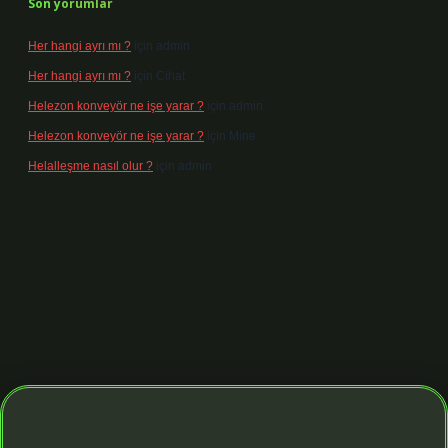
Son yorumlar
Her hangi ayrı mı ?
için
admin
Her hangi ayrı mı ?
için
Cihat
Helezon konveyör ne işe yarar ?
için
admin
Helezon konveyör ne işe yarar ?
için
Mine
Helalleşme nasıl olur ?
için
admin
https://tulipbett.net/