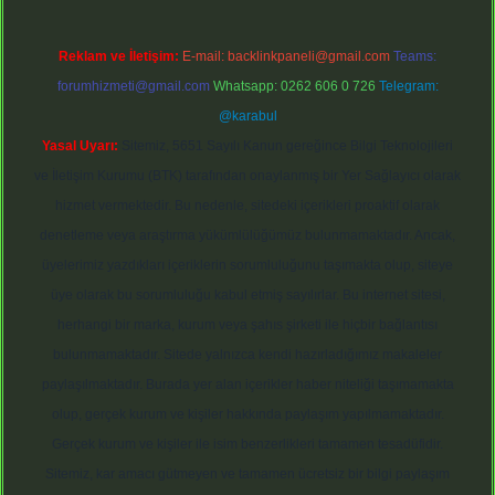
Reklam ve İletişim:
E-mail:
backlinkpaneli@gmail.com
Teams:
forumhizmeti@gmail.com
Whatsapp: 0262 606 0 726
Telegram:
@karabul
Yasal Uyarı:
Sitemiz, 5651 Sayılı Kanun gereğince Bilgi Teknolojileri
ve İletişim Kurumu (BTK) tarafından onaylanmış bir Yer Sağlayıcı olarak
hizmet vermektedir. Bu nedenle, sitedeki içerikleri proaktif olarak
denetleme veya araştırma yükümlülüğümüz bulunmamaktadır. Ancak,
üyelerimiz yazdıkları içeriklerin sorumluluğunu taşımakta olup, siteye
üye olarak bu sorumluluğu kabul etmiş sayılırlar. Bu internet sitesi,
herhangi bir marka, kurum veya şahıs şirketi ile hiçbir bağlantısı
bulunmamaktadır. Sitede yalnızca kendi hazırladığımız makaleler
paylaşılmaktadır. Burada yer alan içerikler haber niteliği taşımamakta
olup, gerçek kurum ve kişiler hakkında paylaşım yapılmamaktadır.
Gerçek kurum ve kişiler ile isim benzerlikleri tamamen tesadüfidir.
Sitemiz, kar amacı gütmeyen ve tamamen ücretsiz bir bilgi paylaşım