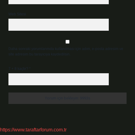
Web Sitesi
Daha sonraki yorumlarımda kullanılması için adım, e-posta adresim ve
site adresim bu tarayıcıya kaydedilsin.
7 + 8 kaçtır?
*
https://www.taraftarforum.com.tr