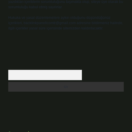
yazdıkları içeriklerin sorumluluğunu taşımakta olup, siteye üye olarak bu
sorumluluğu kabul etmiş sayılırlar.
Hukuka ve yasal düzenlemelere aykırı olduğunu düşündüğünüz
içerikleri,
backlinkpanelicomtr@gmail.com
adresine bildirmeniz halinde,
ilgili içerikler yasal süre içerisinde sitemizden kaldırılacaktır.
Arama