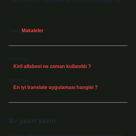
Yoksa herkesin katılabileceği bir düzen mümkün mü?
Tarih:
Makaleler
Önceki Yazı
Kiril alfabesi ne zaman kullanıldı ?
Sonraki Yazı
En iyi translate uygulaması hangisi ?
Bir yanıt yazın
E-posta adresiniz yayınlanmayacak.
Gerekli alanlar
*