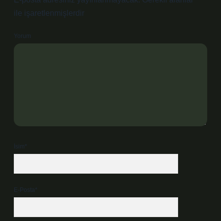
ile işaretlenmişlerdir
Yorum
İsim*
E-Posta*