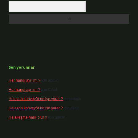
Arama
Son yorumlar
Her hangi ayrı mı ?
için
admin
Her hangi ayrı mı ?
için
Cihat
Helezon konveyör ne işe yarar ?
için
admin
Helezon konveyör ne işe yarar ?
için
Mine
Helalleşme nasıl olur ?
için
admin