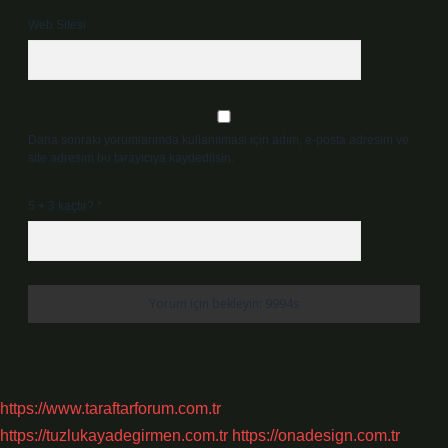
Web Sitesi
Daha sonraki yorumlarımda kullanılması için adım, e-posta adresim ve
site adresim bu tarayıcıya kaydedilsin.
5 + 3 kaçtır?
*
https://www.taraftarforum.com.tr
https://tuzlukayadegirmen.com.tr
https://onadesign.com.tr