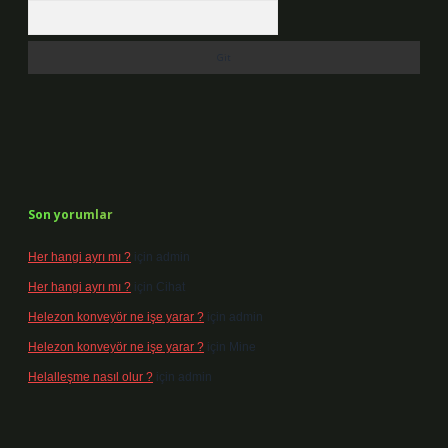
Arama
Son yorumlar
Her hangi ayrı mı ?
için
admin
Her hangi ayrı mı ?
için
Cihat
Helezon konveyör ne işe yarar ?
için
admin
Helezon konveyör ne işe yarar ?
için
Mine
Helalleşme nasıl olur ?
için
admin