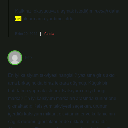
Katkınız, okuyucuya ulaşmak istediğim
mesajı
daha
net
aktarmama yardımcı oldu.
Ekim 20, 2025
Yanıtla
Efe
En iyi kalsiyum takviyesi hangisi ? yazısına giriş akıcı,
ama birkaç nokta biraz tekrara düşmüş. Küçük bir
hatırlatma yapmak isterim: Kalsiyum en iyi hangi
marka? En iyi kalsiyum markaları arasında şunlar öne
çıkmaktadır: Kalsiyum takviyesi seçerken, ürünün
içerdiği kalsiyum miktarı, ek vitaminler ve kullanıcının
sağlık durumu gibi faktörler de dikkate alınmalıdır.