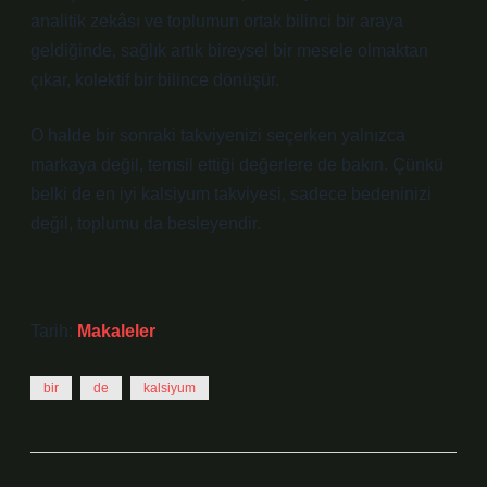
analitik zekâsı ve toplumun ortak bilinci bir araya
geldiğinde, sağlık artık bireysel bir mesele olmaktan
çıkar, kolektif bir bilince dönüşür.
O halde bir sonraki takviyenizi seçerken yalnızca
markaya değil, temsil ettiği değerlere de bakın. Çünkü
belki de en iyi kalsiyum takviyesi, sadece bedeninizi
değil, toplumu da besleyendir.
Tarih:
Makaleler
bir
de
kalsiyum