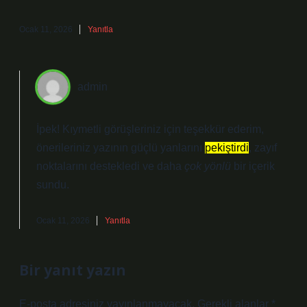
Ocak 11, 2026
Yanıtla
admin
İpek! Kıymetli görüşleriniz için teşekkür ederim,
önerileriniz yazının güçlü yanlarını
pekiştirdi
, zayıf
noktalarını destekledi ve daha
çok yönlü
bir içerik
sundu.
Ocak 11, 2026
Yanıtla
Bir yanıt yazın
E-posta adresiniz yayınlanmayacak.
Gerekli alanlar
*