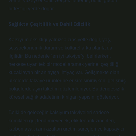
veriler yüzeysel kalır. Gerçek ilerleme, bu iki gücün
birleştiği yerde doğar.
Sağlıkta Çeşitlilik ve Dahil Edicilik
Kalsiyum eksikliği yalnızca cinsiyetle değil, yaş,
sosyoekonomik durum ve kültürel arka planla da
ilgilidir. Bu nedenle “en iyi takviye”yi belirlerken,
herkese uyan tek bir model aramak yerine, çeşitliliği
kucaklayan bir anlayışa ihtiyaç var. Gelişmekte olan
ülkelerde takviye ürünlerine erişim sınırlıyken, gelişmiş
bölgelerde aşırı tüketim gözlemleniyor. Bu dengesizlik,
küresel sağlık adaletinin kırılgan yapısını gösteriyor.
Belki de geleceğin kalsiyum takviyeleri sadece
kemikleri güçlendirmeyecek; etik tedarik zincirleri,
karbon ayak izini azaltan üretim süreçleri ve kapsayıcı