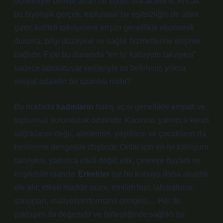
dönemiyle birlikte artan bir sorun olarak bilinir. Ancak
bu biyolojik gerçek, toplumsal bir eşitsizliğin de altını
çizer: kaliteli takviyelere erişim genellikle ekonomik
duruma, bilgi düzeyine ve sağlık hizmetlerine erişime
bağlıdır. Peki bu durumda “en iyi kalsiyum takviyesi”
sadece laboratuvar verileriyle mi belirlenir, yoksa
sosyal adaletin bir uzantısı mıdır?
Bu noktada
kadınların
bakış açısı genellikle empati ve
toplumsal sorumluluk odaklıdır. Kadınlar, yalnızca kendi
sağlıklarını değil, ailelerinin, yaşlıların ve çocukların da
beslenme dengesini düşünür. Onlar için en iyi kalsiyum
takviyesi, yalnızca etkili değil; etik, çevreye duyarlı ve
erişilebilir olandır.
Erkekler
ise bu konuyu daha analitik
ele alır: etken madde oranı, emilim hızı, laboratuvar
sonuçları, maliyet/performans dengesi… Her iki
yaklaşım da değerlidir ve birleştiğinde sağlıklı bir