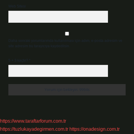
Web Sitesi
Daha sonraki yorumlarımda kullanılması için adım, e-posta adresim ve
site adresim bu tarayıcıya kaydedilsin.
5 + 3 kaçtır?
*
https://www.taraftarforum.com.tr
https://tuzlukayadegirmen.com.tr
https://onadesign.com.tr