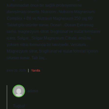
kullanmadan önce bir sağlık profesyoneline
danışılması önerilir. Nutraxin . Nutraxin Magnesium
Complex + B6 ve Nutraxin Magnesium 250 mg 60
Tablet gibi ürünler sunar. Ocean . Ocean Extramag
serisi, magnezyum sitrat, bisglisinat ve malat formlarını
içerir. Solgar . Solgar Magnesium Citrate, emilimi
yüksek nitrat formunda bir takviyedir. Venatura .
Magnezyum sitrat, bisglisinat ve malat formları içeren
ürünler sunar. Tab İlaç .
Ekim 20, 2025
Yanıtla
admin
Tuğba!