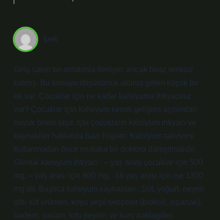
İpek
Giriş sakin bir anlatımla ilerliyor, ancak biraz renksiz
kalmış. Bu konuyu düşününce aklıma gelen küçük bir
ek var: Çocuklar için ne kadar kalsiyuma ihtiyacınız
var? Çocuklar için kalsiyum kemik gelişimi açısından
büyük önem taşır. İşte çocukların kalsiyum ihtiyacı ve
kaynakları hakkında bazı bilgiler: Kalsiyum takviyesi
kullanmadan önce mutlaka bir doktora danışılmalıdır.
Günlük kalsiyum ihtiyacı : – yaş arası çocuklar için 500
mg, – yaş arası için 800 mg, -18 yaş arası için ise 1300
mg’dır. Başlıca kalsiyum kaynakları : Süt, yoğurt, peynir
gibi süt ürünleri, koyu yeşil sebzeler (brokoli, ıspanak),
badem, susam, tofu peyniri ve kuru baklagiller.