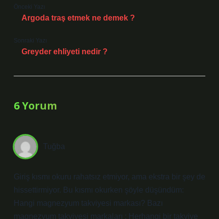
Önceki Yazı
Argoda traş etmek ne demek ?
Sonraki Yazı
Greyder ehliyeti nedir ?
6 Yorum
Tuğba
Giriş kısmı okuru rahatsız etmiyor, ama ekstra bir şey de
hissettirmiyor. Bu kısmı okurken şöyle düşündüm:
Hangi magnezyum takviyesi markası? Bazı
magnezyum takviyesi markaları : Herhangi bir takviye