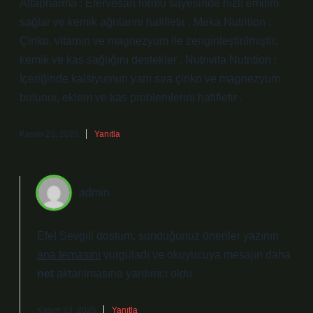
Altapharma : Efervesan formu sayesinde hızlı emilim
sağlar ve kemik ağrılarını hafifletir . Meka Nutrition :
Çinko, vitamin ve magnezyum ile zenginleştirilmiştir,
kemik ve kas sağlığını destekler . Nutrivita Nutrition :
İçeriğinde kalsiyumun yanı sıra çinko ve magnezyum
bulunur, eklem ve kas problemlerini hafifletir .
Kasım 23, 2025
Yanıtla
admin
Efe! Sevgili dostum, sunduğunuz öneriler yazının
ana temasını
vurguladı ve okuyucuya mesajın daha
net
aktarılmasına yardımcı oldu.
Kasım 23, 2025
Yanıtla