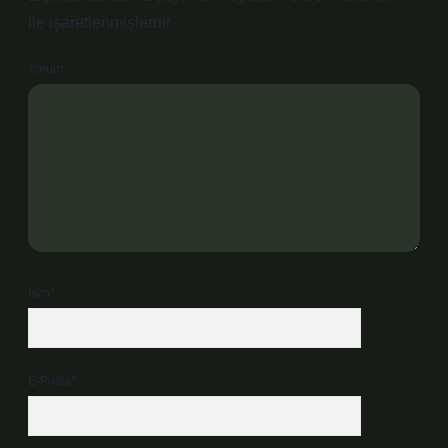
ile işaretlenmişlerdir
Yorum
İsim*
E-Posta*