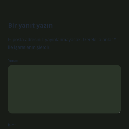
Bir yanıt yazın
E-posta adresiniz yayınlanmayacak.
Gerekli alanlar
*
ile işaretlenmişlerdir
Yorum
İsim*