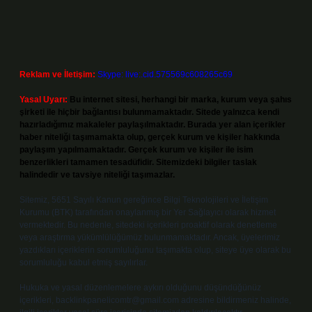
Reklam ve İletişim:
Skype: live:.cid.575569c608265c69
Yasal Uyarı:
Bu internet sitesi, herhangi bir marka, kurum veya şahıs
şirketi ile hiçbir bağlantısı bulunmamaktadır. Sitede yalnızca kendi
hazırladığımız makaleler paylaşılmaktadır. Burada yer alan içerikler
haber niteliği taşımamakta olup, gerçek kurum ve kişiler hakkında
paylaşım yapılmamaktadır. Gerçek kurum ve kişiler ile isim
benzerlikleri tamamen tesadüfidir. Sitemizdeki bilgiler taslak
halindedir ve tavsiye niteliği taşımazlar.
Sitemiz, 5651 Sayılı Kanun gereğince Bilgi Teknolojileri ve İletişim
Kurumu (BTK) tarafından onaylanmış bir Yer Sağlayıcı olarak hizmet
vermektedir. Bu nedenle, sitedeki içerikleri proaktif olarak denetleme
veya araştırma yükümlülüğümüz bulunmamaktadır. Ancak, üyelerimiz
yazdıkları içeriklerin sorumluluğunu taşımakta olup, siteye üye olarak bu
sorumluluğu kabul etmiş sayılırlar.
Hukuka ve yasal düzenlemelere aykırı olduğunu düşündüğünüz
içerikleri,
backlinkpanelicomtr@gmail.com
adresine bildirmeniz halinde,