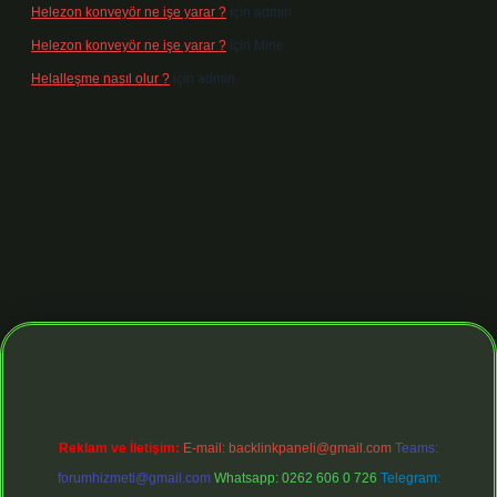
Helezon konveyör ne işe yarar ?
için
admin
Helezon konveyör ne işe yarar ?
için
Mine
Helalleşme nasıl olur ?
için
admin
 giriş adresi
https://tulipbett.net/
Reklam ve İletişim:
E-mail:
backlinkpaneli@gmail.com
Teams:
forumhizmeti@gmail.com
Whatsapp: 0262 606 0 726
Telegram: