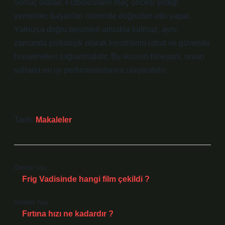
Sonuç olarak: Futbolcuların maç öncesi yediği
yemekler, başarıları üzerinde doğrudan etki yapar.
Yalnızca doğru besinleri almakla kalmaz, aynı
zamanda psikolojik olarak kendilerini rahat ve güvende
hissetmeleri sağlanmalıdır. Bu ikisinin birleşimi, onları
sahada en iyi performanslarına ulaştırabilir.
Tarih:
Makaleler
Önceki Yazı
Frig Vadisinde hangi film çekildi ?
Sonraki Yazı
Fırtına hızı ne kadardır ?