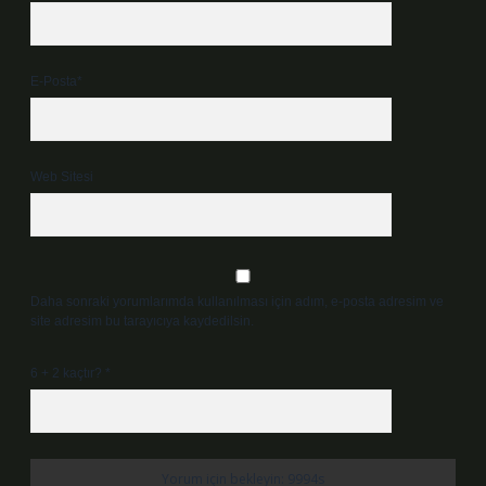
E-Posta*
Web Sitesi
Daha sonraki yorumlarımda kullanılması için adım, e-posta adresim ve
site adresim bu tarayıcıya kaydedilsin.
6 + 2 kaçtır?
*