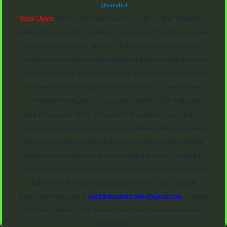
@karabul
Yasal Uyarı:
Sitemiz, 5651 Sayılı Kanun gereğince Bilgi Teknolojileri
ve İletişim Kurumu (BTK) tarafından onaylanmış bir Yer Sağlayıcı olarak
hizmet vermektedir. Bu nedenle, sitedeki içerikleri proaktif olarak
denetleme veya araştırma yükümlülüğümüz bulunmamaktadır. Ancak,
üyelerimiz yazdıkları içeriklerin sorumluluğunu taşımakta olup, siteye
üye olarak bu sorumluluğu kabul etmiş sayılırlar. Bu internet sitesi,
herhangi bir marka, kurum veya şahıs şirketi ile hiçbir bağlantısı
bulunmamaktadır. Sitede yalnızca kendi hazırladığımız makaleler
paylaşılmaktadır. Burada yer alan içerikler haber niteliği taşımamakta
olup, gerçek kurum ve kişiler hakkında paylaşım yapılmamaktadır.
Gerçek kurum ve kişiler ile isim benzerlikleri tamamen tesadüfidir.
Sitemiz, kar amacı gütmeyen ve tamamen ücretsiz bir bilgi paylaşım
platformudur. Hukuka ve yasal düzenlemelere aykırı olduğunu
düşündüğünüz içerikleri,
backlinkpanelicomtr@gmail.com
adresine
bildirmeniz halinde, ilgili içerikler yasal süre içerisinde sitemizden
kaldırılacaktır.