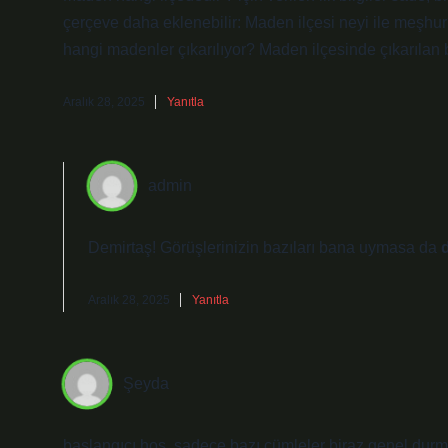
çerçeve daha eklenebilir: Maden ilçesi neyi ile meşhur
hangi madenler çıkarılıyor? Maden ilçesinde çıkarılan ba
Aralık 28, 2025
Yanıtla
admin
Demirtaş! Görüşlerinizin bazıları bana uymasa da
Aralık 28, 2025
Yanıtla
Şeyda
başlangıcı hoş, sadece bazı cümleler biraz genel dur