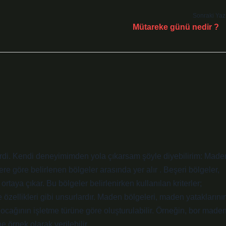
Sonraki Yaz
Mütareke günü nedir ?
ilirdi. Kendi deneyimimden yola çıkarsam şöyle diyebilirim: Made
ere göre belirlenen bölgeler arasında yer alır . Beşeri bölgeler,
 ortaya çıkar. Bu bölgeler belirlenirken kullanılan kriterler;
me özellikleri gibi unsurlardır. Maden bölgeleri, maden yataklarını
cağının işletme türüne göre oluşturulabilir. Örneğin, bor maden
 örnek olarak verilebilir.