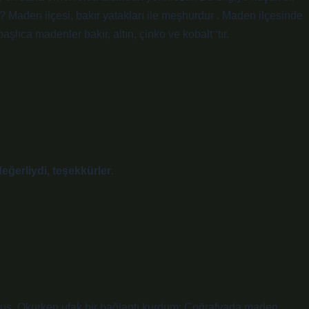
? Maden ilçesi, bakır yatakları ile meşhurdur . Maden ilçesinde
şlıca madenler bakır, altın, çinko ve kobalt ‘tır.
değerliydi, teşekkürler
.
muş. Okurken ufak bir bağlantı kurdum: Coğrafyada maden