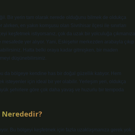
 değil. Bir yerin tam olarak nerede olduğunu bilmek de oldukça
lırken, en yakın komşusu olan Sivrihisar ilçesi ile sınırları
çeyi keşfetmek istiyorsanız, çok da uzak bir yolculuğa çıkmanıza
e mesafede yer alıyor. Yani, Eskişehir merkezden arabayla çıkıp
abilirsiniz. Hatta belki oraya kadar gitmişken, bir maden
meyi düşünebilirsiniz.
e bu da bölgeye kendine has bir doğal güzellik katıyor. Hem
ek isteyenler için ideal bir yer olabilir. Yerleşim yeri, oldukça
büyük şehirlere göre çok daha yavaş ve huzurlu bir tempoda
 Nerededir?
alıyor. Bu bölgeyi keşfetmek için fazla uzaklaşmanıza gerek yok.