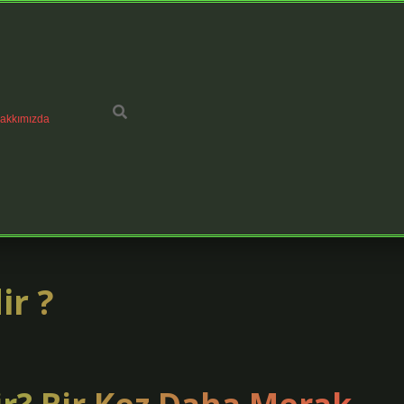
akkımızda
ir ?