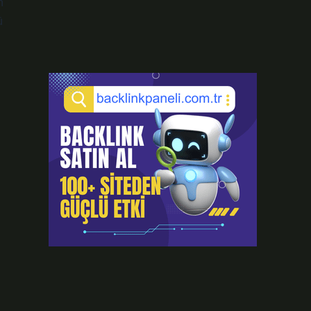
n
ü
ı