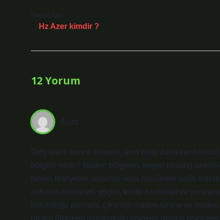
Önceki Yazı
Hz Azer kimdir ?
12 Yorum
Ayaz
Giriş kısmı bence anlaşılır, ama biraz daha canlı olab
bölgesi nedir? Maden bölgeleri, beşeri (insani) özellikl
beşeri faaliyetler, unsurlar veya özelliklere bağlı olarak
nüfusun özellikleri, göçler, kültür özellikleri ve yerleş
bulunduğu alanlara, çıkarılan maden türüne ve maden o
üreten ülkelerin oluşturduğu bölgeler maden bölgelerine