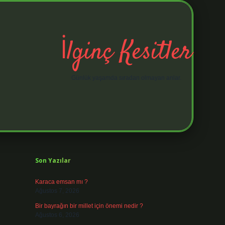
İlginç Kesitler
Günlük yaşamda sıradan olmayan anlar.
Sidebar
elexbet gi
Son Yazılar
Karaca emsan mı ?
Ağustos 7, 2026
Bir bayrağın bir millet için önemi nedir ?
Ağustos 6, 2026