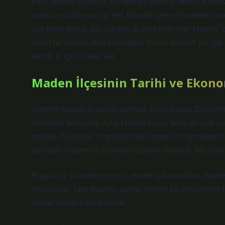
Peki, Maden ilçesinin en belirgin özelliği nedir? Aslın
ocaklarıyla tanınan bir yer. Burada, geçmişte demir m
çok etkin olmuş. Bu yüzden, ilçenin ismi bile “Maden” o
ismin bir anlamı olup olmadığını merak ederler ya, iş
tarihle iç içe bir bağ var.
Maden İlçesinin Tarihi ve Ekono
Gelelim Maden ilçesinin tarihine. Birçoğumuz Eskişehir’
yerleriyle tanıyoruz. Ama Maden ilçesi, belki de pek ço
çekiyor. Eskişehir’in gelişiminde önemli rol oynayan
buradaki maden ocaklarında çalışan insanlar, taş ocakl
Bugün ise bu yerleşim yeri, maden çıkarmaktan ziyade, 
dönüşmüş. Yani Maden, tarihte önemli bir endüstriyel r
olarak varlığını sürdürüyor.