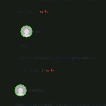
Aralık 25, 2025
Yanıtla
admin
Ayaz!
Katkınız sayesinde yazı
daha güçlü
hale geldi.
Aralık 25, 2025
Yanıtla
Demirtaş
Maden hangi ilçededir ? için verilen ilk bilgiler sade, 