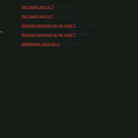
Her hangi ayrı mı ?
için
admin
ı
Her hangi ayrı mı ?
için
Cihat
Helezon konveyör ne işe yarar ?
için
admin
Helezon konveyör ne işe yarar ?
için
Mine
Helalleşme nasıl olur ?
için
admin
n
n
i