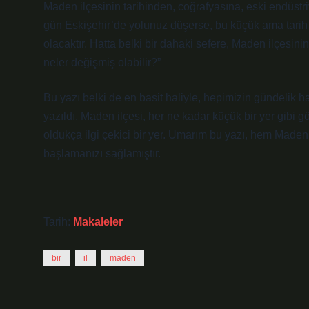
Maden ilçesinin tarihinden, coğrafyasına, eski endüstr
gün Eskişehir’de yolunuz düşerse, bu küçük ama tarih 
olacaktır. Hatta belki bir dahaki sefere, Maden ilçesi
neler değişmiş olabilir?”
Bu yazı belki de en basit haliyle, hepimizin gündelik 
yazıldı. Maden ilçesi, her ne kadar küçük bir yer gibi g
oldukça ilgi çekici bir yer. Umarım bu yazı, hem Mad
başlamanızı sağlamıştır.
Tarih:
Makaleler
bir
il
maden