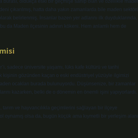
da burası, oldukça eski bir geçmişe sahip olan ve özellikle made
adeni çıkarılmış, hatta daha yakın zamanlarda bile maden sektör
larak belirlenmiş. İnsanlar bazen yer adlarını ilk duyduklarında,
te bu da Maden ilçesinin adının kökeni. Hem anlamlı hem de
misi
i, sadece üniversite yaşamı, lüks kafe kültürü ve tarihi
k kişinin gözünden kaçan o eski endüstriyel yüzüyle ilgimizi
 maden ocakları burada bulunuyordu. Düşünsenize, bir zamanlar
arını kazarken, belki de o dönemin en önemli işini yapıyorlardı.
tarım ve hayvancılıkla geçimlerini sağlayan bir ilçeye
ol oynamış olsa da, bugün küçük ama kıymetli bir yerleşim alan