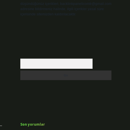
düşündüğünüz içerikleri,
backlinkpanelicomtr@gmail.com
adresine bildirmeniz halinde, ilgili içerikler yasal süre
içerisinde sitemizden kaldırılacaktır.
Arama
Son yorumlar