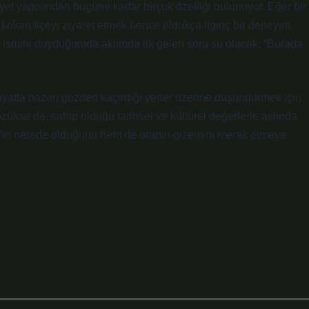
iyel yapısından bugüne kadar birçok özelliği bulunuyor. Eğer bir
kokan ilçeyi ziyaret etmek bence oldukça ilginç bir deneyim
nin ismini duyduğumda aklımda ilk gelen soru şu olacak: “Burada
hayatta bazen gözden kaçırdığı yerler üzerine düşündürmek için
özükse de, sahip olduğu tarihsel ve kültürel değerlerle aslında
en’in nerede olduğunu hem de oranın gizemini merak etmeye