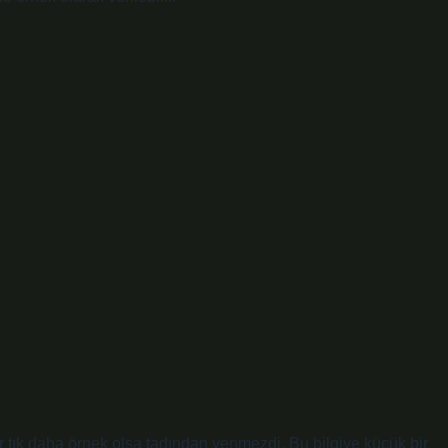
bir tık daha örnek olsa tadından yenmezdi. Bu bilgiye küçük bir