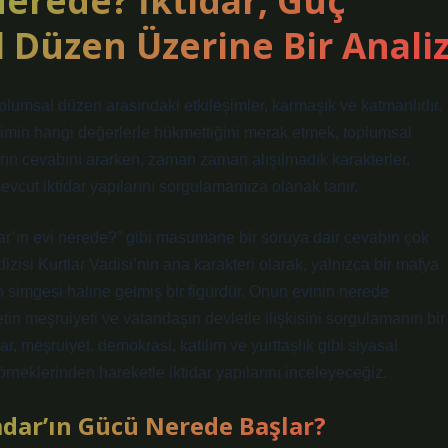
Nerede? İktidar, Güç
l Düzen Üzerine Bir Anali
oplumsal düzen arasındaki etkileşimler, karmaşık ve katmanlıdır.
kimin hangi değerlerle hükmettiğini merak etmek, toplumsal
arın cevabını ararken, zaman zaman alışılmadık karakterler,
evcut iktidar yapılarını sorgulamamıza olanak tanır.
dar’ın evi nerede?” gibi masumane bir soruya dair cevabın çok
izisi Kurtlar Vadisi’nin ana karakteri olarak, yalnızca bir mafya
nın simgesi haline gelmiş bir figürdür. Onun evinin nerede
in meşruiyeti ve vatandaşın devletle ilişkisini sorgulamanın bir
ar, meşruiyet, demokrasi, katılım ve yurttaşlık gibi siyasal
neklerinden hareketle iktidar yapılarını inceleyeceğiz.
mdar’ın Gücü Nerede Başlar?