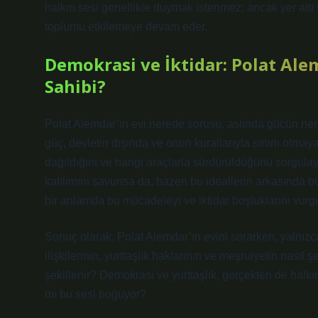
halkın sesi genellikle duymak istenmez; ancak yer altı y
toplumu etkilemeye devam eder.
Demokrasi ve İktidar: Polat Al
Sahibi?
Polat Alemdar’ın evi nerede sorusu, aslında gücün nered
güç, devletin dışında ve onun kurallarıyla sınırlı olmay
dağıldığını ve hangi araçlarla sürdürüldüğünü sorgulaya
katılımını savunsa da, bazen bu ideallerin arkasında büy
bir anlamda bu mücadeleyi ve iktidar boşluklarını vurgu
Sonuç olarak, Polat Alemdar’ın evini sorarken, yalnızca
ilişkilerinin, yurttaşlık haklarının ve meşruiyetin nası
şekillenir? Demokrasi ve yurttaşlık, gerçekten de halkın
mı bu sesi boğuyor?