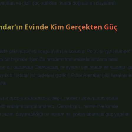
apıları ve gizli güç odakları, kendi doğrularını dayatarak
emdar’ın Evinde Kim Gerçekten Güç
e şekillendiğini sorgulayan bir sorudur. Polat’ın “gizli evinde”
an bir biçimde işler. Bu, modern toplumlarda iktidarın nasıl
n bir durumdur. Demokrasi, bireylerin eşit haklar ve fırsatlar içi
ük bir iktidar mücadelesi gizlidir. Polat Alemdar gibi karakterler
lar.
 bir dizinin kahramanını değil, modern toplumların iktidar
l şekillendiğini sorgulamalıyız. Gerçek güç, nerede ve kimde
 sesini duyurabildiği bir sistem mi, yoksa alternatif güç yapıları