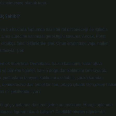
 yükselmesine olanak tanır.
üç Sahibi?
e bu haklarla toplumda nasıl bir rol üstleneceği ile ilgilidir.
r alma sürecine katılması gerektiğini savunur. Ancak, Polat
oldukça farklı biçimlerde işler. Onun etrafındaki yapı, halkın
tasıyla işler.
delemek önemlidir. Demokrasi, halkın katılımını, karar alma
ve benzeri figürler, halkın doğrudan katılımını sınırlayarak,
ı, yurttaşların bireysel katılımını azaltabilir, çünkü kararlar
rum, demokrasiye dair temel bir soru ortaya çıkarır: Gerçekten halkı
an mı şekillendiriliyor?
ür güç yapılarına dair endişeleri artırmaktadır. Hangi toplumda
nızca figüran olarak kalıyor? Özellikle otoriter rejimlerde,