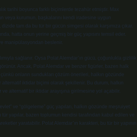
nlık tarihi boyunca farklı biçimlerde tezahür etmiştir. Max
rubun veya kurumun, başkalarını kendi iradesine uygun
dizide tam da bu tür bir gücün simgesi olarak karşımıza çıkar.
nda, hatta onun yerine geçmiş bir güç yapısını temsil eder.
ve manipülasyondan beslenir.
lımıyla sağlanır. Oysa Polat Alemdar’ın gücü, çoğunlukla gizlilik
i görünür. Ancak, Polat Alemdar ve benzer figürler, bazen halk
 çünkü onların sundukları çözüm önerileri, halkın gözünde
r alternatif iktidar biçimi olarak şekillenir. Bu durum, halkın
 ve alternatif bir iktidar arayışına girilmesine yol açabilir.
vlet” ve “gölgeleme” güç yapıları, halkın gözünde meşruiyet
u tür yapılar, bazen toplumun kendisi tarafından kabul edilen ve
etler yaratabilir. Polat Alemdar’ın karakteri, bu tür bir yapının