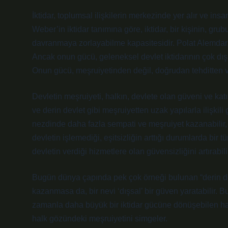
İktidar, toplumsal ilişkilerin merkezinde yer alır ve insa
Weber’in iktidar tanımına göre, iktidar, bir kişinin, g
davranmaya zorlayabilme kapasitesidir. Polat Alemdar, 
Ancak onun gücü, geleneksel devlet iktidarının çok dışı
Onun gücü, meşruiyetinden değil, doğrudan tehditten 
Devletin meşruiyeti, halkın, devlete olan güveni ve katı
ve derin devlet gibi meşruiyetten uzak yapılarla ilişkil
nezdinde daha fazla sempati ve meşruiyet kazanabilir,
devletin işlemediği, eşitsizliğin arttığı durumlarda bir tü
devletin verdiği hizmetlere olan güvensizliğini artırabilir
Bugün dünya çapında pek çok örneği bulunan “derin de
kazanmasa da, bir nevi ‘dışsal’ bir güven yaratabilir. B
zamanla daha büyük bir iktidar gücüne dönüşebilen harek
halk gözündeki meşruiyetini simgeler.