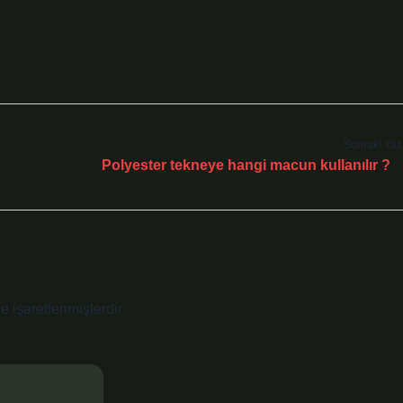
Sonraki Yaz
Polyester tekneye hangi macun kullanılır ?
le işaretlenmişlerdir