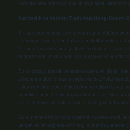
kurumlar arasındaki güç boşlukları, kişisel iktidarların
Yurttaşlık ve Katılım: Toplumun Hangi Kesimi G
Bir toplumda yurttaşlık, her bireyin sahip olduğu haklar v
Demokrasi, yurttaşların bu haklarını kullanarak kararla
Alemdar’ın dünyasında, yurttaşlık ve katılım kavramları 
doğrudan katılımıyla değil, manipülasyon ve liderlik vası
Bu noktada, yurttaşlık ve katılım arasındaki ilişkiyi ir
süreçlerine dâhil olmasını sağlar. Ancak, Polat Alemdar 
iktidarı tek elde toplar. Polat’ın kontrol ettiği güç yapılar
genellikle belirli bir elit grup tarafından alınır. Bu du
sesi dinleniyor mu, yoksa sadece “gizli güçler” tarafınd
Günümüzdeki birçok karşılaştırmalı siyaset örneği, bu t
gerçek katılım sağlanıyor? Hangi toplumda yurttaşlar yal