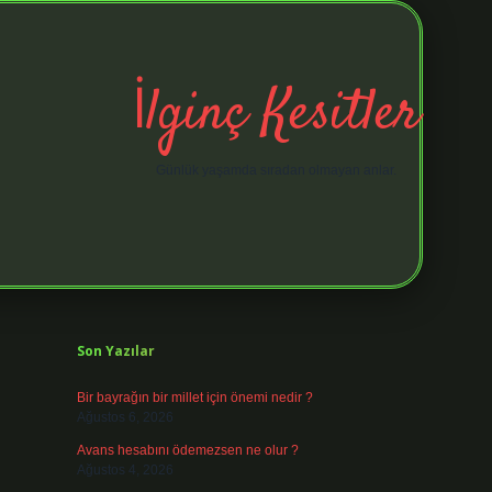
İlginç Kesitler
Günlük yaşamda sıradan olmayan anlar.
Sidebar
elexbet giriş adresi
https:
Son Yazılar
Bir bayrağın bir millet için önemi nedir ?
Ağustos 6, 2026
Avans hesabını ödemezsen ne olur ?
Ağustos 4, 2026