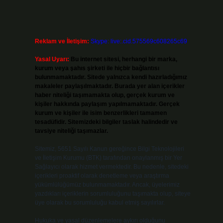
Reklam ve İletişim:
Skype: live:.cid.575569c608265c69
Yasal Uyarı:
Bu internet sitesi, herhangi bir marka,
kurum veya şahıs şirketi ile hiçbir bağlantısı
bulunmamaktadır. Sitede yalnızca kendi hazırladığımız
makaleler paylaşılmaktadır. Burada yer alan içerikler
haber niteliği taşımamakta olup, gerçek kurum ve
kişiler hakkında paylaşım yapılmamaktadır. Gerçek
kurum ve kişiler ile isim benzerlikleri tamamen
tesadüfidir. Sitemizdeki bilgiler taslak halindedir ve
tavsiye niteliği taşımazlar.
Sitemiz, 5651 Sayılı Kanun gereğince Bilgi Teknolojileri
ve İletişim Kurumu (BTK) tarafından onaylanmış bir Yer
Sağlayıcı olarak hizmet vermektedir. Bu nedenle, sitedeki
içerikleri proaktif olarak denetleme veya araştırma
yükümlülüğümüz bulunmamaktadır. Ancak, üyelerimiz
yazdıkları içeriklerin sorumluluğunu taşımakta olup, siteye
üye olarak bu sorumluluğu kabul etmiş sayılırlar.
Hukuka ve yasal düzenlemelere aykırı olduğunu