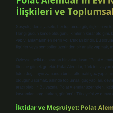
Polat Alemdar’ın Evi 
İlişkileri ve Toplumsa
Sosyolojiden siyasete, her toplumda güç ilişkileri ve t
Hangi gücün kimde olduğunu, kimlerin karar aldığını, 
yapıyı anlamanın en derin yollarından biridir. Bu sorul
figürler veya semboller üzerinden bir analiz yapmak, m
Öyleyse, belki de sıradan bir vatandaşın, “Polat Alem
ötesine gitmek gerekir. Polat Alemdar, Türk televizyon d
lideri değil, aynı zamanda bir tür alternatif güç yapısı
olduğunu sormak, aslında toplumsal güç yapıları, devlet
aracı olabilir. Bu yazıda, Polat Alemdar üzerinden, iktid
kavramları sorgularken, günümüz Türkiye’si ve dünya ör
İktidar ve Meşruiyet: Polat Ale