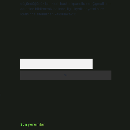
düşündüğünüz içerikleri,
backlinkpanelicomtr@gmail.com
adresine bildirmeniz halinde, ilgili içerikler yasal süre
içerisinde sitemizden kaldırılacaktır.
Arama
n
Son yorumlar