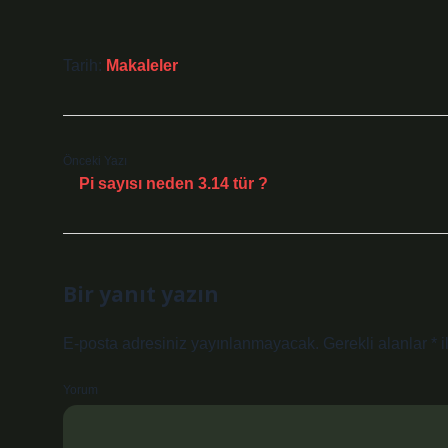
Tarih:
Makaleler
Önceki Yazı
Pi sayısı neden 3.14 tür ?
Bir yanıt yazın
E-posta adresiniz yayınlanmayacak.
Gerekli alanlar
*
i
Yorum