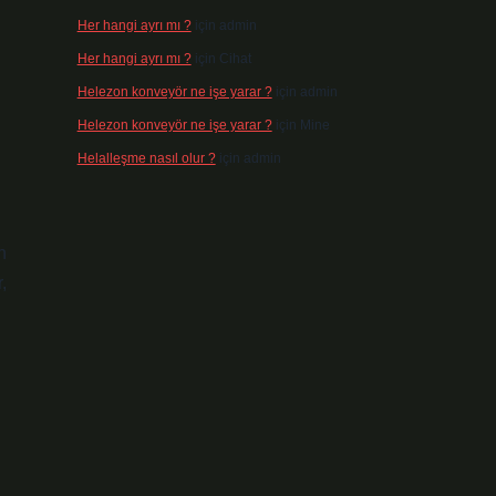
Her hangi ayrı mı ?
için
admin
Her hangi ayrı mı ?
için
Cihat
Helezon konveyör ne işe yarar ?
için
admin
Helezon konveyör ne işe yarar ?
için
Mine
Helalleşme nasıl olur ?
için
admin
n
,