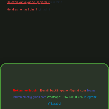
Helezon konveyör ne işe yarar ?
için
Mine
Helalleşme nasıl olur ?
için
admin
giriş adresi
https://tulipbett.net/
Reklam ve İletişim:
E-mail:
backlinkpaneli@gmail.com
Teams:
forumhizmeti@gmail.com
Whatsapp: 0262 606 0 726
Telegram:
@karabul