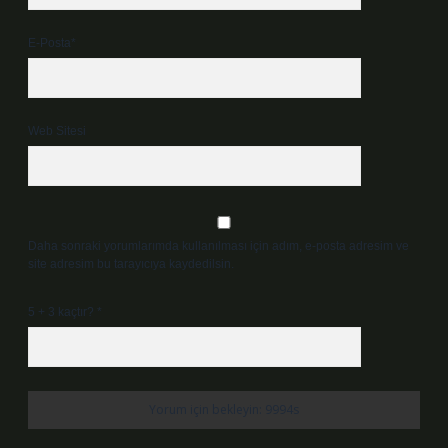
E-Posta*
Web Sitesi
Daha sonraki yorumlarımda kullanılması için adım, e-posta adresim ve
site adresim bu tarayıcıya kaydedilsin.
5 + 3 kaçtır?
*