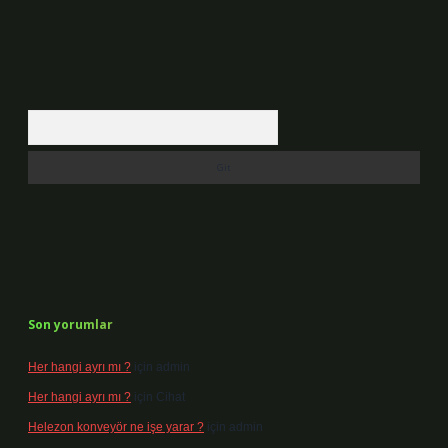
Arama
Son yorumlar
Her hangi ayrı mı ?
için
admin
Her hangi ayrı mı ?
için
Cihat
Helezon konveyör ne işe yarar ?
için
admin