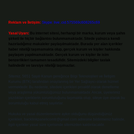
Reklam ve İletişim:
Skype: live:.cid.575569c608265c69
Yasal Uyarı:
Bu internet sitesi, herhangi bir marka, kurum veya şahıs
şirketi ile hiçbir bağlantısı bulunmamaktadır. Sitede yalnızca kendi
hazırladığımız makaleler paylaşılmaktadır. Burada yer alan içerikler
haber niteliği taşımamakta olup, gerçek kurum ve kişiler hakkında
paylaşım yapılmamaktadır. Gerçek kurum ve kişiler ile isim
benzerlikleri tamamen tesadüfidir. Sitemizdeki bilgiler taslak
halindedir ve tavsiye niteliği taşımazlar.
Sitemiz, 5651 Sayılı Kanun gereğince Bilgi Teknolojileri ve İletişim
Kurumu (BTK) tarafından onaylanmış bir Yer Sağlayıcı olarak hizmet
vermektedir. Bu nedenle, sitedeki içerikleri proaktif olarak denetleme
veya araştırma yükümlülüğümüz bulunmamaktadır. Ancak, üyelerimiz
yazdıkları içeriklerin sorumluluğunu taşımakta olup, siteye üye olarak bu
sorumluluğu kabul etmiş sayılırlar.
Hukuka ve yasal düzenlemelere aykırı olduğunu düşündüğünüz
içerikleri,
backlinkpanelicomtr@gmail.com
adresine bildirmeniz halinde,
ilgili içerikler yasal süre içerisinde sitemizden kaldırılacaktır.