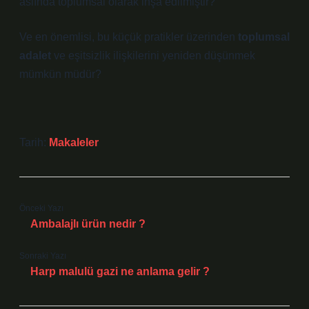
aslında toplumsal olarak inşa edilmiştir?
Ve en önemlisi, bu küçük pratikler üzerinden
toplumsal
adalet
ve
eşitsizlik
ilişkilerini yeniden düşünmek
mümkün müdür?
Tarih:
Makaleler
Önceki Yazı
Ambalajlı ürün nedir ?
Sonraki Yazı
Harp malulü gazi ne anlama gelir ?