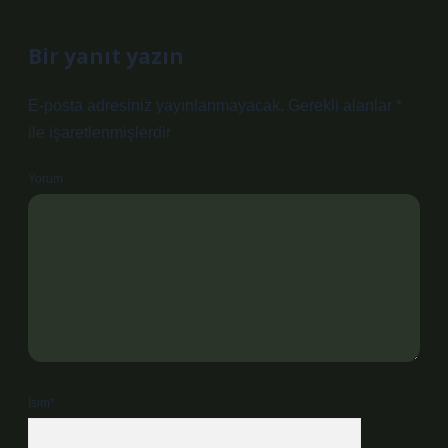
Bir yanıt yazın
E-posta adresiniz yayınlanmayacak.
Gerekli alanlar
*
ile işaretlenmişlerdir
Yorum
İsim*