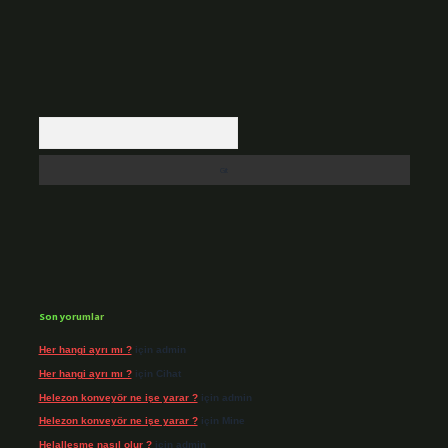
Arama
Son yorumlar
Her hangi ayrı mı ?
için
admin
Her hangi ayrı mı ?
için
Cihat
Helezon konveyör ne işe yarar ?
için
admin
Helezon konveyör ne işe yarar ?
için
Mine
Helalleşme nasıl olur ?
için
admin