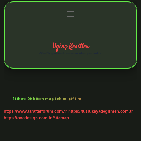
menüyü
Anasayfa
Gizlilik Politikası
Yasal Uyarı
aç
Hakkımızda
İlginç Kesitler
Günlük yaşamda sıradan olmayan anlar.
Etiket:
00 biten maç tek mi çift mi
https://www.taraftarforum.com.tr
https://tuzlukayadegirmen.com.tr
https://onadesign.com.tr
Sitemap