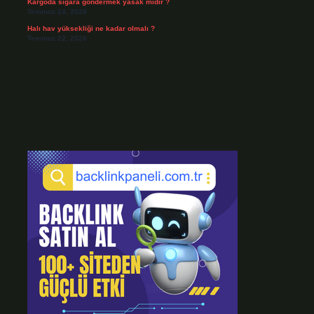
Kargoda sigara göndermek yasak mıdır ?
Temmuz 24, 2026
Halı hav yüksekliği ne kadar olmalı ?
Temmuz 22, 2026