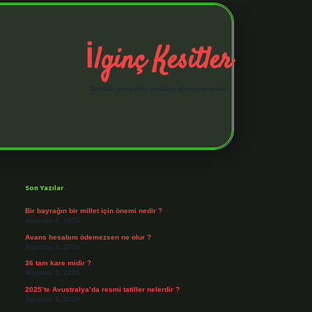
İlginç Kesitler
Günlük yaşamda sıradan olmayan anlar.
Sidebar
elexbet giriş adresi
https://tu
Son Yazılar
Bir bayrağın bir millet için önemi nedir ?
Ağustos 6, 2026
Avans hesabını ödemezsen ne olur ?
Ağustos 4, 2026
36 tam kare midir ?
Ağustos 3, 2026
2025’te Avustralya’da resmi tatiller nelerdir ?
Ağustos 3, 2026