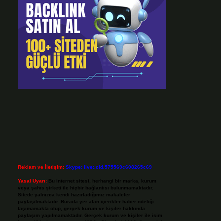
Reklam ve İletişim:
Skype: live:.cid.575569c608265c69
Yasal Uyarı:
Bu internet sitesi, herhangi bir marka, kurum
veya şahıs şirketi ile hiçbir bağlantısı bulunmamaktadır.
Sitede yalnızca kendi hazırladığımız makaleler
paylaşılmaktadır. Burada yer alan içerikler haber niteliği
taşımamakta olup, gerçek kurum ve kişiler hakkında
paylaşım yapılmamaktadır. Gerçek kurum ve kişiler ile isim