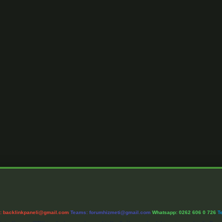
l:
backlinkpaneli@gmail.com
Teams:
forumhizmeti@gmail.com
Whatsapp: 0262 606 0 726
T