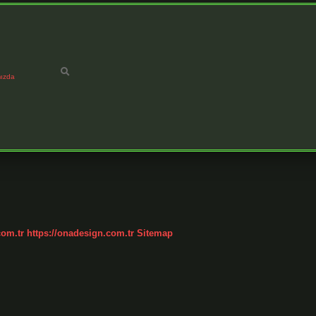
ızda
com.tr
https://onadesign.com.tr
Sitemap