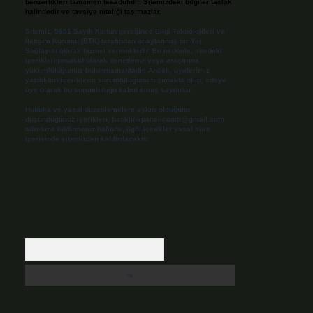
benzerlikleri tamamen tesadüfidir. Sitemizdeki bilgiler taslak
halindedir ve tavsiye niteliği taşımazlar.
Sitemiz, 5651 Sayılı Kanun gereğince Bilgi Teknolojileri ve
İletişim Kurumu (BTK) tarafından onaylanmış bir Yer
Sağlayıcı olarak hizmet vermektedir. Bu nedenle, sitedeki
içerikleri proaktif olarak denetleme veya araştırma
yükümlülüğümüz bulunmamaktadır. Ancak, üyelerimiz
yazdıkları içeriklerin sorumluluğunu taşımakta olup, siteye
üye olarak bu sorumluluğu kabul etmiş sayılırlar.
Hukuka ve yasal düzenlemelere aykırı olduğunu
düşündüğünüz içerikleri,
backlinkpanelicomtr@gmail.com
adresine bildirmeniz halinde, ilgili içerikler yasal süre
içerisinde sitemizden kaldırılacaktır.
Arama