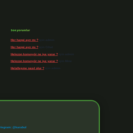
Son yorumlar
Her hangi ayrı mı ?
için
admin
Her hangi ayrı mı ?
için
Cihat
Helezon konveyör ne işe yarar ?
için
admin
Helezon konveyör ne işe yarar ?
için
Mine
Helalleşme nasıl olur ?
için
admin
elegram: @karabul