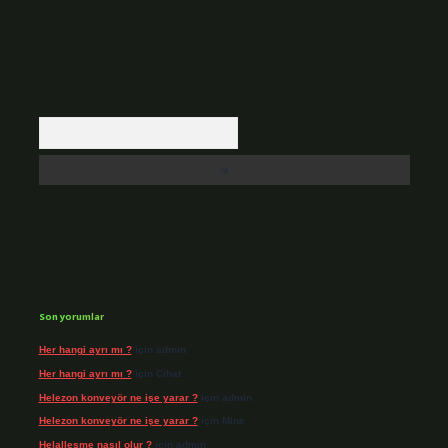
Arama
Son yorumlar
Her hangi ayrı mı ?
için
admin
Her hangi ayrı mı ?
için
Cihat
Helezon konveyör ne işe yarar ?
için
admin
Helezon konveyör ne işe yarar ?
için
Mine
Helalleşme nasıl olur ?
için
admin