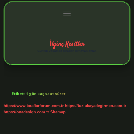
menüyü
Anasayfa
Gizlilik Politikası
Yasal Uyarı
aç
Hakkımızda
İlginç Kesitler
Günlük yaşamda sıradan olmayan anlar.
Etiket:
1 gün kaç saat sürer
https://www.taraftarforum.com.tr
https://tuzlukayadegirmen.com.tr
https://onadesign.com.tr
Sitemap