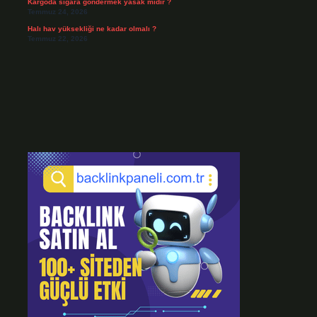
Kargoda sigara göndermek yasak mıdır ?
Temmuz 24, 2026
Halı hav yüksekliği ne kadar olmalı ?
Temmuz 22, 2026