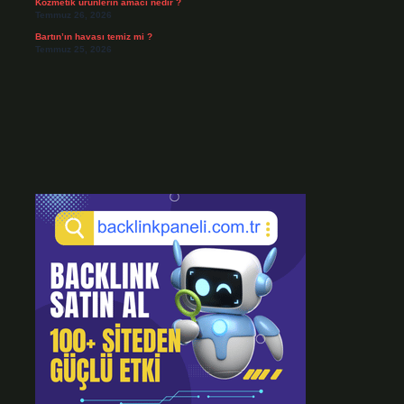
Kozmetik ürünlerin amacı nedir ?
Temmuz 26, 2026
Bartın’ın havası temiz mi ?
Temmuz 25, 2026