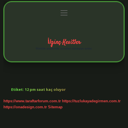
menüyü
Anasayfa
Gizlilik Politikası
Yasal Uyarı
aç
Hakkımızda
İlginç Kesitler
Günlük yaşamda sıradan olmayan anlar.
Etiket:
12 pm saat kaç oluyor
https://www.taraftarforum.com.tr
https://tuzlukayadegirmen.com.tr
https://onadesign.com.tr
Sitemap