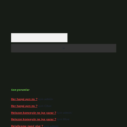
Arama
Son yorumlar
Her hangi ayrı mı ?
için
admin
Her hangi ayrı mı ?
için
Cihat
Helezon konveyör ne işe yarar ?
için
admin
Helezon konveyör ne işe yarar ?
için
Mine
Helalleşme nasıl olur ?
için
admin