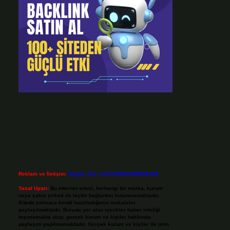
Reklam ve İletişim:
Skype: live:.cid.575569c608265c69
Yasal Uyarı:
Bu internet sitesi, herhangi bir marka, kurum
veya şahıs şirketi ile hiçbir bağlantısı bulunmamaktadır.
Sitede yalnızca kendi hazırladığımız makaleler
paylaşılmaktadır. Burada yer alan içerikler haber niteliği
taşımamakta olup, gerçek kurum ve kişiler hakkında
paylaşım yapılmamaktadır. Gerçek kurum ve kişiler ile isim