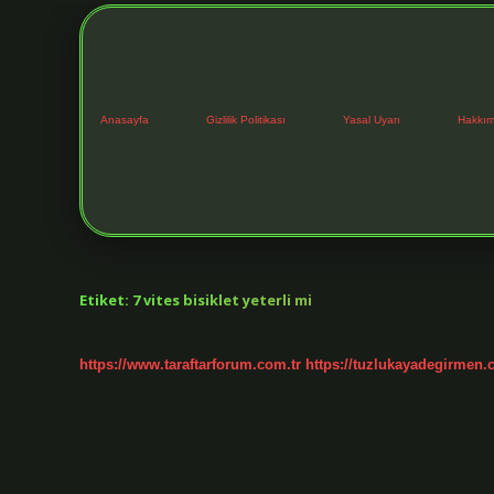
Anasayfa
Gizlilik Politikası
Yasal Uyarı
Hakkım
Etiket:
7 vites bisiklet yeterli mi
https://www.taraftarforum.com.tr
https://tuzlukayadegirmen.