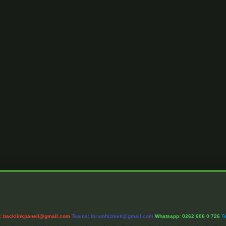
l:
backlinkpaneli@gmail.com
Teams:
forumhizmeti@gmail.com
Whatsapp: 0262 606 0 726
T