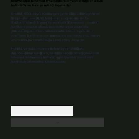
benzerlikleri tamamen tesadüfidir. Sitemizdeki bilgiler taslak
halindedir ve tavsiye niteliği taşımazlar.
Sitemiz, 5651 Sayılı Kanun gereğince Bilgi Teknolojileri ve
İletişim Kurumu (BTK) tarafından onaylanmış bir Yer
Sağlayıcı olarak hizmet vermektedir. Bu nedenle, sitedeki
içerikleri proaktif olarak denetleme veya araştırma
yükümlülüğümüz bulunmamaktadır. Ancak, üyelerimiz
yazdıkları içeriklerin sorumluluğunu taşımakta olup, siteye
üye olarak bu sorumluluğu kabul etmiş sayılırlar.
Hukuka ve yasal düzenlemelere aykırı olduğunu
düşündüğünüz içerikleri,
backlinkpanelicomtr@gmail.com
adresine bildirmeniz halinde, ilgili içerikler yasal süre
içerisinde sitemizden kaldırılacaktır.
Arama