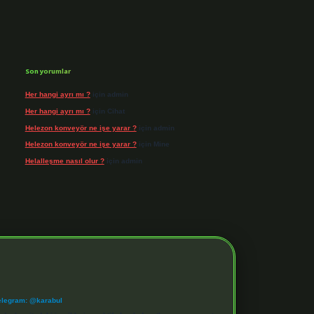
Son yorumlar
Her hangi ayrı mı ?
için
admin
Her hangi ayrı mı ?
için
Cihat
Helezon konveyör ne işe yarar ?
için
admin
Helezon konveyör ne işe yarar ?
için
Mine
Helalleşme nasıl olur ?
için
admin
elegram: @karabul