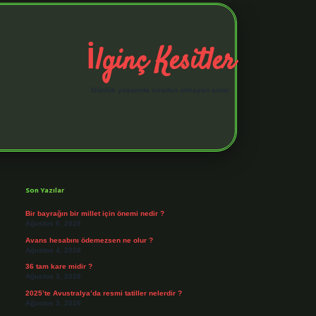
İlginç Kesitler
Günlük yaşamda sıradan olmayan anlar.
Sidebar
elexbet giriş adresi
https://tuli
Son Yazılar
Bir bayrağın bir millet için önemi nedir ?
Ağustos 6, 2026
Avans hesabını ödemezsen ne olur ?
Ağustos 4, 2026
36 tam kare midir ?
Ağustos 3, 2026
2025’te Avustralya’da resmi tatiller nelerdir ?
Ağustos 3, 2026