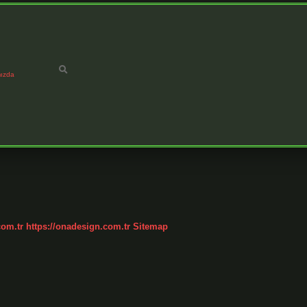
ızda
com.tr
https://onadesign.com.tr
Sitemap